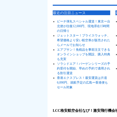
最近の注目ニュース
ピーチ弾丸スペシャル運賃！東京ー台
北便が往復12,000円、現地滞在15時間
の日帰り
ジェットスター！プライスウォッチ、
希望価格より安い航空券が販売された
らメールでお知らせ
エアプサン！免税品を事前注文できる
オンラインショップを開設、購入特典
も充実
ソラシドエア！バーゲンシリーズの予
約受付を開始、早めの予約で適用され
る割引運賃
香港エクスプレス！最安運賃は片道
6,090円、就航予定の広島ー香港便も
セール対象
LCC格安航空会社なび！激安飛行機会