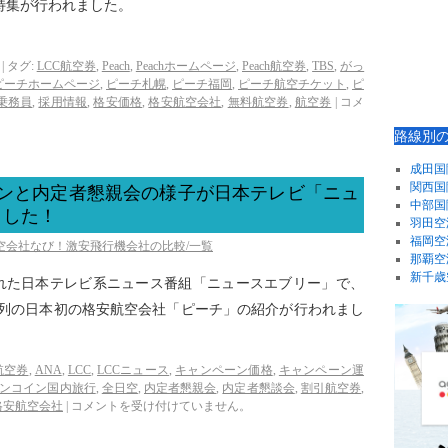
の特集が行われました。
|
タグ:
LCC航空券
,
Peach
,
Peachホームページ
,
Peach航空券
,
TBS
,
がっ
ピーチホームページ
,
ピーチ札幌
,
ピーチ福岡
,
ピーチ航空チケット
,
ピ
乗務員
,
採用情報
,
格安価格
,
格安航空会社
,
無料航空券
,
航空券
|
コメ
路線別
成田国
関西国
ランと内定者懇親会の様子が日本テレビ「ニュ
中部国
ました！
羽田空
福岡空
航空会社なび！激安飛行機会社の比較/一覧
那覇空
新千歳
放送された日本テレビ系ニュース番組「ニュースエブリー」で、
系列の日本初の格安航空会社「ピーチ」の紹介が行われまし
航空券
,
ANA
,
LCC
,
LCCニュース
,
キャンペーン価格
,
キャンペーン運
ンコイン国内旅行
,
全日空
,
内定者懇親会
,
内定者懇談会
,
割引航空券
,
格安航空会社
|
コメントを受け付けていません。