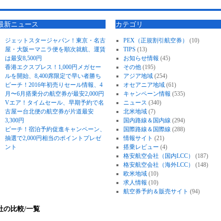
最新ニュース
カテゴリ
ジェットスタージャパン！東京・名古
PEX（正規割引航空券）
(10)
屋・大阪ーマニラ便を順次就航、運賃
TIPS
(13)
は最安8,500円
お知らせ情報
(45)
香港エクスプレス！1,000円メガセー
その他
(195)
ルを開始、8,400席限定で早い者勝ち
アジア地域
(254)
ピーチ！2016年初売りセール情報、4
オセアニア地域
(61)
月〜6月搭乗分の航空券が最安2,000円
キャンペーン情報
(535)
Vエア！タイムセール、早期予約で名
ニュース
(340)
古屋ー台北便の航空券が片道最安
北米地域
(7)
3,300円
国内路線＆国内線
(294)
ピーチ！宿泊予約促進キャンペーン、
国際路線＆国際線
(288)
抽選で2,000円相当のポイントプレゼ
情報サイト
(21)
ント
搭乗レビュー
(4)
格安航空会社（国内LCC）
(187)
格安航空会社（海外LCC）
(148)
欧米地域
(10)
求人情報
(10)
航空券予約＆販売サイト
(94)
社の比較/一覧