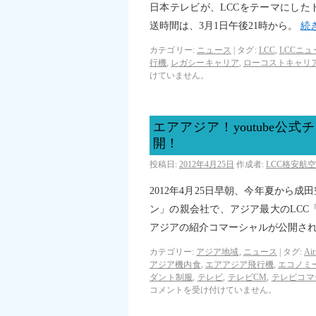
日本テレビが、LCCをテーマにし
送時間は、3月1日午後21時から。
続
カテゴリー:
ニュース
|
タグ:
LCC
,
LCCニュ
行機
,
レガシーキャリア
,
ローコストキャリ
けていません。
エアアジア！youtube公式
開！
投稿日:
2012年4月25日
作成者:
LCC格安航
2012年4月25日早朝、今年夏から
ン」の親会社で、アジア最大のLCC「エア
アジアの紹介コマーシャルが公開さ
カテゴリー:
アジア地域
,
ニュース
|
タグ:
Air
アジア機内食
,
エアアジア飛行機
,
エコノミ
ダント制服
,
テレビ
,
テレビCM
,
テレビコマ
コメントを受け付けていません。