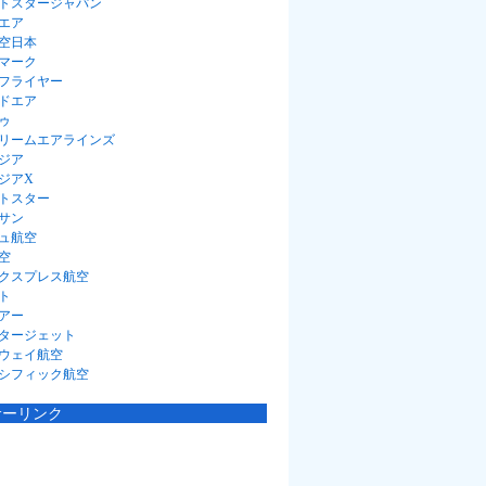
トスタージャパン
エア
空日本
マーク
フライヤー
ドエア
ゥ
リームエアラインズ
ジア
ジアX
トスター
サン
ュ航空
空
クスプレス航空
ト
アー
タージェット
ウェイ航空
シフィック航空
サーリンク