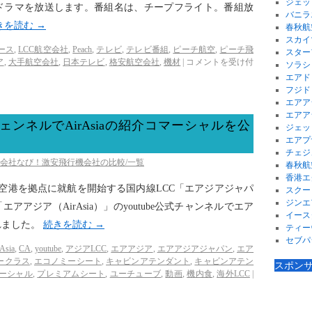
ジェッ
たドラマを放送します。番組名は、チープフライト。番組放
バニラ
きを読む
→
春秋航
スカイ
ース
,
LCC航空会社
,
Peach
,
テレビ
,
テレビ番組
,
ピーチ航空
,
ピーチ飛
スター
ア
,
大手航空会社
,
日本テレビ
,
格安航空会社
,
機材
|
コメントを受け付
ソラシ
エアド
フジド
エアア
エアア
チェンネルでAirAsiaの紹介コマーシャルを公
ジェッ
エアプ
チェジ
空会社なび！激安飛行機会社の比較/一覧
春秋航
香港エ
成田空港を拠点に就航を開始する国内線LCC「エアジアジャパ
スクー
ジンエ
アジア（AirAsia）」のyoutube公式チャンネルでエア
イース
れました。
続きを読む
→
ティー
セブパ
Asia
,
CA
,
youtube
,
アジアLCC
,
エアアジア
,
エアアジアジャパン
,
エア
ークラス
,
エコノミーシート
,
キャビンアテンダント
,
キャビンアテン
スポン
ーシャル
,
プレミアムシート
,
ユーチューブ
,
動画
,
機内食
,
海外LCC
|