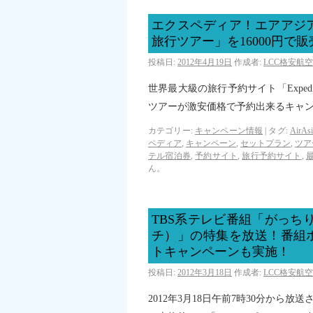
エクスペディア！エアアジ
旅行ツアー」を16000円で販
投稿日:
2012年4月19日
作成者:
LCC格安航
世界最大級の旅行予約サイト「Expe
ツアーが激安価格で予約出来るキャ
カテゴリー:
キャンペーン情報
|
タグ:
AirA
ペディア
,
キャンペーン
,
セットプラン
,
ツア
テル宿泊券
,
予約サイト
,
旅行予約サイト
,
ん。
TBS系テレビ番組「がっちり
チ）」の特集を放送！番組
トキャンペーンも実施！
投稿日:
2012年3月18日
作成者:
LCC格安航
2012年3月18日午前7時30分から