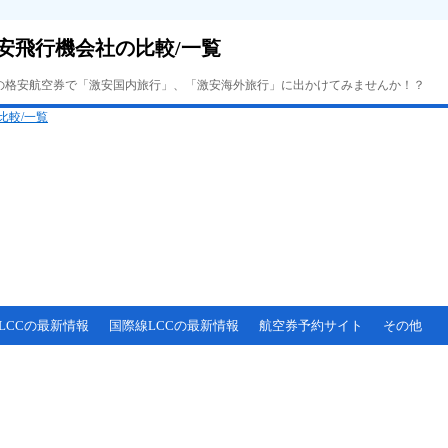
安飛行機会社の比較/一覧
Cの格安航空券で「激安国内旅行」、「激安海外旅行」に出かけてみませんか！？
LCCの最新情報
国際線LCCの最新情報
航空券予約サイト
その他