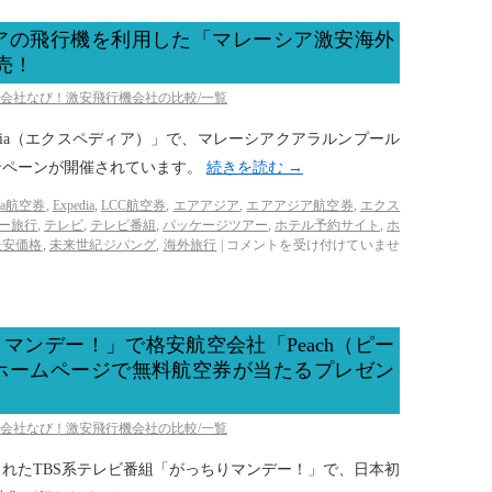
アの飛行機を利用した「マレーシア激安海外
売！
空会社なび！激安飛行機会社の比較/一覧
dia（エクスペディア）」で、マレーシアクアラルンプール
ンペーンが開催されています。
続きを読む
→
sia航空券
,
Expedia
,
LCC航空券
,
エアアジア
,
エアアジア航空券
,
エクス
ー旅行
,
テレビ
,
テレビ番組
,
パッケージツアー
,
ホテル予約サイト
,
ホ
最安価格
,
未来世紀ジパング
,
海外旅行
|
コメントを受け付けていませ
マンデー！」で格安航空会社「Peach（ピー
ホームページで無料航空券が当たるプレゼン
空会社なび！激安飛行機会社の比較/一覧
放送されたTBS系テレビ番組「がっちりマンデー！」で、日本初