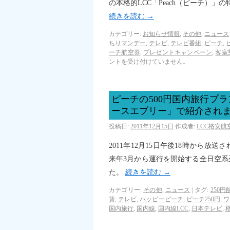
の本格的LCC「Peach（ピーチ）」
続きを読む
→
カテゴリー:
お知らせ情報
,
その他
,
ニュース
ちりマンデー
,
テレビ
,
テレビ番組
,
ピーチ
,
ーチ航空券
,
プレゼントキャンペーン
,
客室
ントを受け付けていません。
ピーチの500円国内旅行プ
ースエブリー」で紹介され
投稿日:
2011年12月15日
作成者:
LCC格安
2011年12月15日午後18時から
来年3月から運行を開始する全日空
た。
続きを読む
→
カテゴリー:
その他
,
ニュース
|
タグ:
250円
賃
,
テレビ
,
ハッピーピーチ
,
ピーチ250円
,
ワ
国内旅行
,
国内線
,
国内線LCC
,
日本テレビ
,