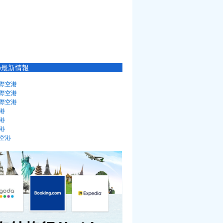
の最新情報
際空港
際空港
際空港
港
港
港
空港