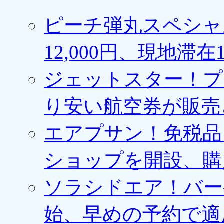
ピーチ弾丸スペシャ
12,000円、現地滞
ジェットスター！プ
り安い航空券が販売
エアプサン！免税品
ショップを開設、購
ソラシドエア！バー
始、早めの予約で適