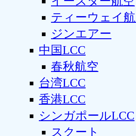
イースター航空
ティーウェイ航
ジンエアー
中国LCC
春秋航空
台湾LCC
香港LCC
シンガポールLCC
スクート