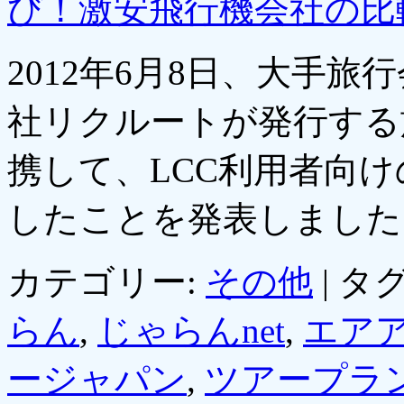
び！激安飛行機会社の比
2012年6月8日、大手
社リクルートが発行する
携して、LCC利用者向
したことを発表しまし
カテゴリー:
その他
|
タグ
らん
,
じゃらんnet
,
エア
ージャパン
,
ツアープラ