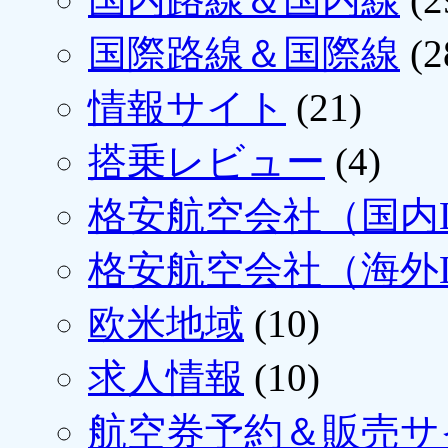
国際路線＆国際線
(2
情報サイト
(21)
搭乗レビュー
(4)
格安航空会社（国内L
格安航空会社（海外L
欧米地域
(10)
求人情報
(10)
航空券予約＆販売サ