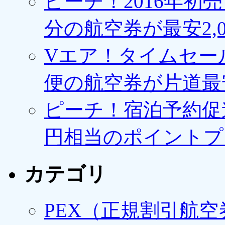
ピーチ！2016年初
分の航空券が最安2,0
Vエア！タイムセー
便の航空券が片道最安3
ピーチ！宿泊予約促進
円相当のポイントプ
カテゴリ
PEX（正規割引航空