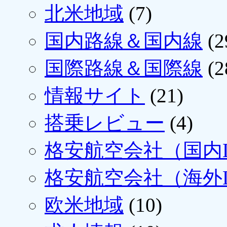
北米地域
(7)
国内路線＆国内線
(2
国際路線＆国際線
(2
情報サイト
(21)
搭乗レビュー
(4)
格安航空会社（国内L
格安航空会社（海外L
欧米地域
(10)