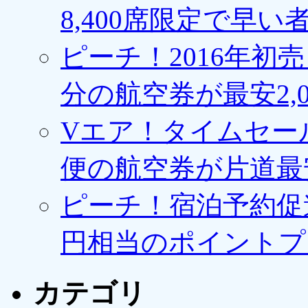
8,400席限定で早い
ピーチ！2016年初
分の航空券が最安2,0
Vエア！タイムセー
便の航空券が片道最安3
ピーチ！宿泊予約促進
円相当のポイントプ
カテゴリ