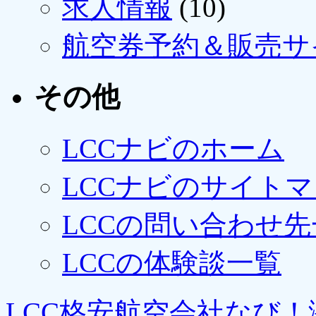
求人情報
(10)
航空券予約＆販売サ
その他
LCCナビのホーム
LCCナビのサイト
LCCの問い合わせ先
LCCの体験談一覧
LCC格安航空会社なび！