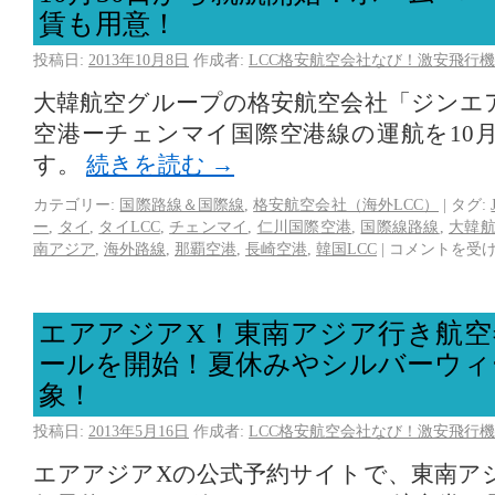
賃も用意！
投稿日:
2013年10月8日
作成者:
LCC格安航空会社なび！激安飛行機
大韓航空グループの格安航空会社「ジンエ
空港ーチェンマイ国際空港線の運航を10月
す。
続きを読む
→
カテゴリー:
国際路線＆国際線
,
格安航空会社（海外LCC）
|
タグ:
ー
,
タイ
,
タイLCC
,
チェンマイ
,
仁川国際空港
,
国際線路線
,
大韓
南アジア
,
海外路線
,
那覇空港
,
長崎空港
,
韓国LCC
|
コメントを受
エアアジアX！東南アジア行き航空
ールを開始！夏休みやシルバーウィ
象！
投稿日:
2013年5月16日
作成者:
LCC格安航空会社なび！激安飛行機
エアアジアXの公式予約サイトで、東南ア