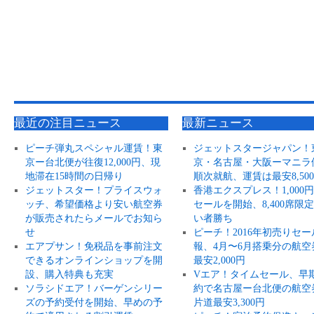
最近の注目ニュース
最新ニュース
ピーチ弾丸スペシャル運賃！東
ジェットスタージャパン！
京ー台北便が往復12,000円、現
京・名古屋・大阪ーマニラ
地滞在15時間の日帰り
順次就航、運賃は最安8,50
ジェットスター！プライスウォ
香港エクスプレス！1,000
ッチ、希望価格より安い航空券
セールを開始、8,400席限
が販売されたらメールでお知ら
い者勝ち
せ
ピーチ！2016年初売りセー
エアプサン！免税品を事前注文
報、4月〜6月搭乗分の航空
できるオンラインショップを開
最安2,000円
設、購入特典も充実
Vエア！タイムセール、早
ソラシドエア！バーゲンシリー
約で名古屋ー台北便の航空
ズの予約受付を開始、早めの予
片道最安3,300円