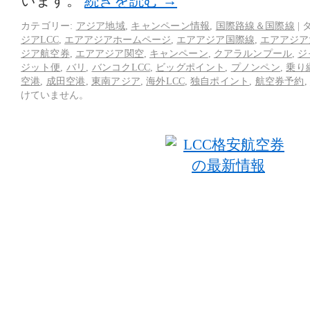
います。
続きを読む
→
カテゴリー:
アジア地域
,
キャンペーン情報
,
国際路線＆国際線
|
ジアLCC
,
エアアジアホームページ
,
エアアジア国際線
,
エアアジア
ジア航空券
,
エアアジア関空
,
キャンペーン
,
クアラルンプール
,
ジ
ジット便
,
バリ
,
バンコクLCC
,
ビッグポイント
,
プノンペン
,
乗り
空港
,
成田空港
,
東南アジア
,
海外LCC
,
独自ポイント
,
航空券予約
,
けていません。