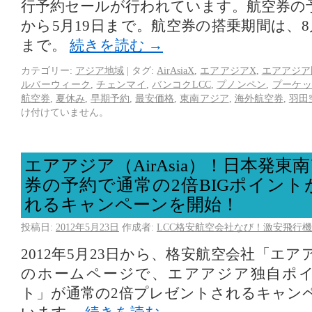
行予約セールが行われています。航空券の予
から5月19日まで。航空券の搭乗期間は、8月
まで。
続きを読む
→
カテゴリー:
アジア地域
|
タグ:
AirAsiaX
,
エアアジアX
,
エアアジア
ルバーウィーク
,
チェンマイ
,
バンコクLCC
,
プノンペン
,
プーケ
航空券
,
夏休み
,
早期予約
,
最安価格
,
東南アジア
,
海外航空券
,
羽田
け付けていません。
エアアジア（AirAsia）！日本発
券の予約で通常の2倍BIGポイン
れるキャンペーンを開始！
投稿日:
2012年5月23日
作成者:
LCC格安航空会社なび！激安飛行機
2012年5月23日から、格安航空会社「エアアジ
のホームページで、エアアジア独自ポイ
ト」が通常の2倍プレゼントされるキャン