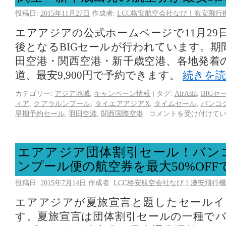
投稿日:
2015年11月27日
作成者:
LCC格安航空会社なび！激安飛行
エアアジアの公式ホームページで11月29
後となるBIGセールが行われています。期
田空港・関西空港・新千歳空港、各地発着
道、最安9,900円で予約できます。
続きを
カテゴリー:
アジア地域
,
キャンペーン情報
|
タグ:
AirAsia
,
BIGセ
ィア
,
クアラルンプール
,
タイエアアジアX
,
タイムセール
,
バンコ
早期予約セール
,
羽田空港
,
関西国際空港
|
コメントを受け付けて
エアアジア団体割引セール！バン
ンプール便の航空券を最大50%OFF
投稿日:
2015年7月14日
作成者:
LCC格安航空会社なび！激安飛行機
エアアジアが夏旅宣言と題したセールイ
す。夏旅宣言は団体割引セールの一種で