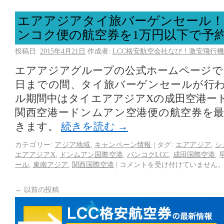
エアアジアタイ旅バーゲンセール！
ンコク便の航空券を1万円以下で予
投稿日:
2015年4月21日
作成者:
LCC格安航空会社なび！激安飛行機
エアアジアグループの公式ホームページで、
日までの間、タイ旅バーゲンセールが行
ル期間中はタイエアアジアXの成田空港ー
関西空港ードンムアン空港便の航空券を最安
きます。
続きを読む
→
カテゴリー:
アジア地域
,
キャンペーン情報
|
タグ:
エアアジア
,
シ
エアアジアX
,
ドンムアン国際空港
,
バンコクLCC
,
成田国際空港
,
ール
,
東南アジア
,
関西国際空港
|
コメントを受け付けていません
←
以前の投稿