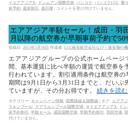
イエアアジアX
,
ドンムアン国際空港
,
バンコク
,
バンコクLCC
,
乗
前予約
,
直前割引
,
直行便
|
コメントを受け付けていません。
エアアジア半額セール！成田・羽田
月以降の航空券が早期事前予約で50%
投稿日:
2015年5月18日
作成者:
LCC格安航空会社なび！激安飛行機
エアアジアグループの公式ホームページで
間、基本運賃に比べ半額の運賃で航空券を
行われています。割引適用条件は航空券の
期間は9月1日から3月31日までと、だい
ていますが、その分お得です。
続きを読
カテゴリー:
キャンペーン情報
,
国際路線＆国際線
|
タグ:
エアアジ
ラルンプール
,
クアラルンプール国際空港
,
タイエアアジアX
,
ドン
前予約割引
,
半額セール
,
成田国際空港
,
早期予約割引
,
羽田空港
,
付けていません。