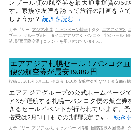
ンプール便の航空券を最大通常運賃の50%
す。家族や友達を誘って旅行の計画を立
しょうか？
続きを読む
→
カテゴリー:
アジア地域
,
キャンペーン情報
|
タグ:
エアアジアX
,
プール
,
グループ割引
,
タイエアアジアX
,
バンコク
,
半額セール
,
団
港
,
関西国際空港
|
コメントを受け付けていません。
エアアジア札幌セール！バンコク直
便の航空券が最安19,887円
投稿日:
2015年6月11日
作成者:
LCC格安航空会社なび！激安飛行機
エアアジアグループの公式ホームページ
アXが運航する札幌ーバンコク便の航空券
きるセールイベントが行われています。予約
搭乗は7月31日までの期間限定です。
続き
カテゴリー:
アジア地域
,
キャンペーン情報
,
国際路線＆国際線
|
タ