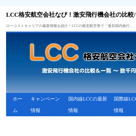
LCC格安航空会社なび！激安飛行機会社の比較
ローコストキャリアの最新情報を紹介！LCCの格安航空券で「激安国内旅行」
ホー
キャンペーン
国内線LCCの最新
国際線LC
ム
情報
情報
情報