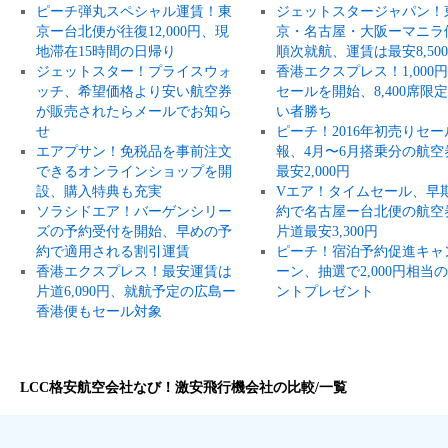
ピーチ弾丸スペシャル運賃！東
ジェットスタージャパン！
京ー台北便が往復12,000円、現
京・名古屋・大阪ーマニラ
地滞在15時間の日帰り
順次就航、運賃は最安8,50
ジェットスター！プライスウォ
香港エクスプレス！1,000
ッチ、希望価格より安い航空券
セールを開始、8,400席限
が販売されたらメールでお知ら
い者勝ち
せ
ピーチ！2016年初売りセー
エアプサン！免税品を事前注文
報、4月〜6月搭乗分の航空
できるオンラインショップを開
最安2,000円
設、購入特典も充実
Vエア！タイムセール、早
ソラシドエア！バーゲンシリー
約で名古屋ー台北便の航空
ズの予約受付を開始、早めの予
片道最安3,300円
約で適用される割引運賃
ピーチ！宿泊予約促進キャ
香港エクスプレス！最安運賃は
ーン、抽選で2,000円相当
片道6,090円、就航予定の広島ー
ントプレゼント
香港便もセール対象
LCC格安航空会社なび！激安飛行機会社の比較/一覧