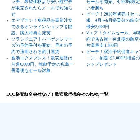
ッチ、希望価格より安い航空券
セールを開始、8,400席限
が販売されたらメールでお知ら
い者勝ち
せ
ピーチ！2016年初売りセー
エアプサン！免税品を事前注文
報、4月〜6月搭乗分の航空
できるオンラインショップを開
最安2,000円
設、購入特典も充実
Vエア！タイムセール、早
ソラシドエア！バーゲンシリー
約で名古屋ー台北便の航空
ズの予約受付を開始、早めの予
片道最安3,300円
約で適用される割引運賃
ピーチ！宿泊予約促進キャ
香港エクスプレス！最安運賃は
ーン、抽選で2,000円相当
片道6,090円、就航予定の広島ー
ントプレゼント
香港便もセール対象
LCC格安航空会社なび！激安飛行機会社の比較/一覧