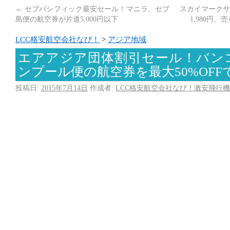
←
セブパシフィック最安セール！マニラ、セブ
スカイマークサ
島便の航空券が片道5,000円以下
1,980円
LCC格安航空会社なび！
>
アジア地域
エアアジア団体割引セール！バン
ンプール便の航空券を最大50%OFF
投稿日:
2015年7月14日
作成者:
LCC格安航空会社なび！激安飛行機