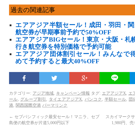
過去の関連記事
エアアジア半額セール！成田・羽田・関
航空券が早期事前予約で50%OFF
エアアジアBIGセール！東京・大阪・札
行き航空券を特別価格で予約可能
エアアジア団体割引セール！みんなで
めて予約すると最大40%OFF
カテゴリー:
アジア地域
,
キャンペーン情報
タグ:
エアアジアX
,
エ
ール
,
グループ割引
,
タイエアアジアX
,
バンコク
,
半額セール
,
団
港
,
関西国際空港
パーマリンク
←
セブパシフィック最安セール！マニラ、セブ
スカイマークサ
島便の航空券が片道5,000円以下
1,980円