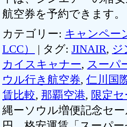
航空券を予約できます
カテゴリー:
キャンペー
LCC）
|
タグ:
JINAIR
,
ジ
カイスキャナー
,
スーパ
ウル行き航空券
,
仁川国
賃比較
,
那覇空港
,
限定セ
縄ーソウル増便記念セール
円、格安運賃「スーパー