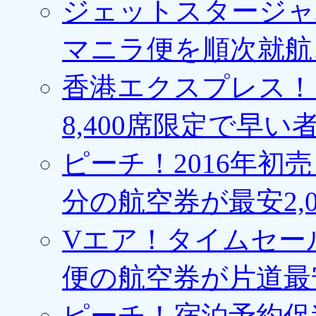
ジェットスタージャ
マニラ便を順次就航、
香港エクスプレス！1
8,400席限定で早い
ピーチ！2016年初
分の航空券が最安2,0
Vエア！タイムセー
便の航空券が片道最安3
ピーチ！宿泊予約促進