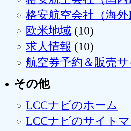
格安航空会社（海外L
欧米地域
(10)
求人情報
(10)
航空券予約＆販売サ
その他
LCCナビのホーム
LCCナビのサイト