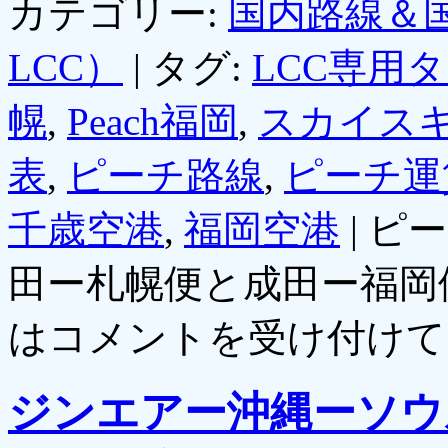
カテゴリー:
国内路線＆
LCC）
|
タグ:
LCC専用
幌
,
Peach福岡
,
スカイス
表
,
ピーチ路線
,
ピーチ運
千歳空港
,
福岡空港
|
ピー
田ー札幌便と成田ー福岡
は
コメントを受け付けて
ジンエアー沖縄ーソウ