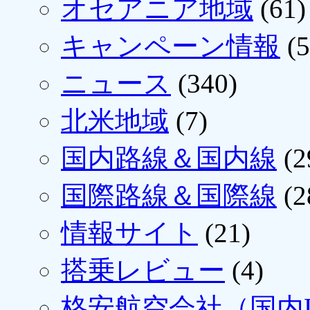
オセアニア地域
(61)
キャンペーン情報
(5
ニュース
(340)
北米地域
(7)
国内路線＆国内線
(2
国際路線＆国際線
(2
情報サイト
(21)
搭乗レビュー
(4)
格安航空会社（国内L