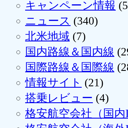
キャンペーン情報
(5
ニュース
(340)
北米地域
(7)
国内路線＆国内線
(2
国際路線＆国際線
(2
情報サイト
(21)
搭乗レビュー
(4)
格安航空会社（国内L