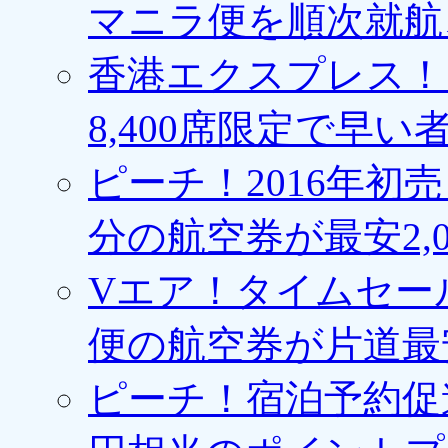
マニラ便を順次就航、
香港エクスプレス！1
8,400席限定で早い
ピーチ！2016年初
分の航空券が最安2,0
Vエア！タイムセー
便の航空券が片道最安3
ピーチ！宿泊予約促進