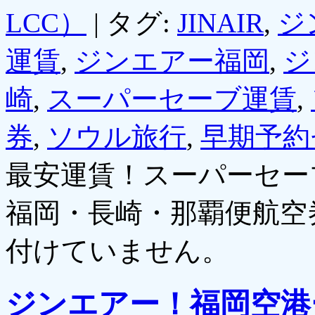
LCC）
|
タグ:
JINAIR
,
ジ
運賃
,
ジンエアー福岡
,
ジ
崎
,
スーパーセーブ運賃
,
券
,
ソウル旅行
,
早期予約
最安運賃！スーパーセー
福岡・長崎・那覇便航空
付けていません。
ジンエアー！福岡空港