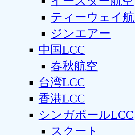
イースター航空
ティーウェイ航
ジンエアー
中国LCC
春秋航空
台湾LCC
香港LCC
シンガポールLCC
スクート