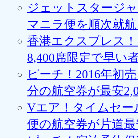
ジェットスタージャ
マニラ便を順次就航、
香港エクスプレス！1
8,400席限定で早い
ピーチ！2016年初
分の航空券が最安2,0
Vエア！タイムセー
便の航空券が片道最安3