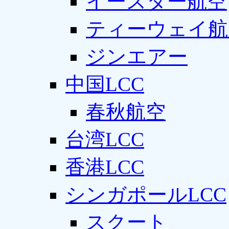
イースター航空
ティーウェイ航
ジンエアー
中国LCC
春秋航空
台湾LCC
香港LCC
シンガポールLCC
スクート