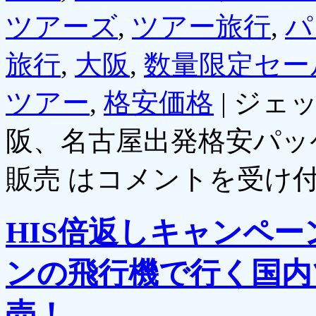
ツアーズ
,
ツアー旅行
,
パ
旅行
,
大阪
,
数量限定セー
ツアー
,
格安価格
|
ジェ
阪、名古屋出発格安パッケ
販売 は
コメントを受け
HIS倍返しキャンペ
ンの飛行機で行く国内
売！