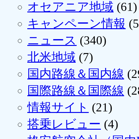
オセアニア地域
(61)
キャンペーン情報
(5
ニュース
(340)
北米地域
(7)
国内路線＆国内線
(2
国際路線＆国際線
(2
情報サイト
(21)
搭乗レビュー
(4)