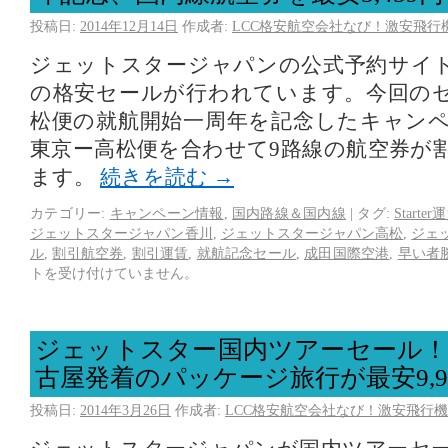
投稿日:
2014年12月14日
作成者:
LCC格安航空会社なび！激安飛行
ジェットスタージャパンの公式予約サイ
の格安セールが行われています。今回の
松便の就航開始一周年を記念したキャン
東京ー高松便を合わせて9路線の航空券が
ます。
続きを読む
→
カテゴリー:
キャンペーン情報
,
国内路線＆国内線
|
タグ:
Starter
ジェットスタージャパン香川
,
ジェットスタージャパン高松
,
ジェ
ル
,
割引航空券
,
割引運賃
,
就航記念セール
,
成田国際空港
,
早い者
トを受け付けていません。
ジェットスター国内ツアーセール！
古屋発着のパッケージ旅行が最安9,9
投稿日:
2014年3月26日
作成者:
LCC格安航空会社なび！激安飛行機