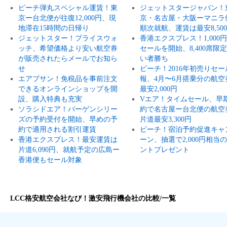
ピーチ弾丸スペシャル運賃！東
ジェットスタージャパン！
京ー台北便が往復12,000円、現
京・名古屋・大阪ーマニラ
地滞在15時間の日帰り
順次就航、運賃は最安8,50
ジェットスター！プライスウォ
香港エクスプレス！1,000
ッチ、希望価格より安い航空券
セールを開始、8,400席限
が販売されたらメールでお知ら
い者勝ち
せ
ピーチ！2016年初売りセー
エアプサン！免税品を事前注文
報、4月〜6月搭乗分の航空
できるオンラインショップを開
最安2,000円
設、購入特典も充実
Vエア！タイムセール、早
ソラシドエア！バーゲンシリー
約で名古屋ー台北便の航空
ズの予約受付を開始、早めの予
片道最安3,300円
約で適用される割引運賃
ピーチ！宿泊予約促進キャ
香港エクスプレス！最安運賃は
ーン、抽選で2,000円相当
片道6,090円、就航予定の広島ー
ントプレゼント
香港便もセール対象
LCC格安航空会社なび！激安飛行機会社の比較/一覧