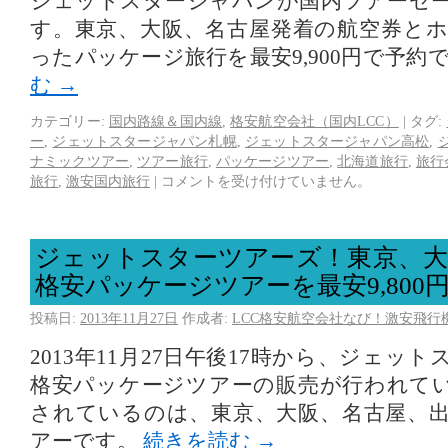
ジェットスタージャパンが国内ツアーセ
す。東京、大阪、名古屋発着の航空券と
ったパッケージ旅行を最安9,900円で予約
む
→
カテゴリー:
国内路線＆国内線
,
格安航空会社（国内LCC）
|
タグ:
ー
,
ジェットスタージャパン札幌
,
ジェットスタージャパン高松
,
ナミックツアー
,
ツアー旅行
,
パッケージツアー
,
北海道旅行
,
旅行
旅行
,
激安国内旅行
|
コメントを受け付けていません。
ジェットスターツアーズ！東京、大
格安パッケージツアーを最安9,800
投稿日:
2013年11月27日
作成者:
LCC格安航空会社なび！激安飛行
2013年11月27日午後17時から、ジェッ
格安パッケージツアーの販売が行われて
されているのは、東京、大阪、名古屋、
アーです。
続きを読む
→