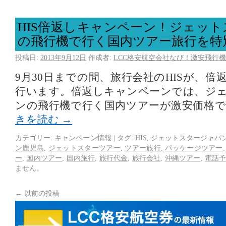
HIS倍返しキャンペーン！ジェッ
の飛行機で行く国内ツアー旅行を特
投稿日:
2013年9月12日
作成者:
LCC格安航空会社なび！激安飛行機
9月30日までの間、旅行会社のHISが、
行います。倍返しキャンペーンでは、ジ
ンの飛行機で行く国内ツアーが激安価格
きを読む
→
カテゴリー:
キャンペーン情報
|
タグ:
HIS
,
ジェットスタージャパ
ン鹿児島
,
ジェットスターツアー
,
ツアー旅行
,
パッケージツアー
ー
,
国内ツアー
,
国内旅行
,
旅行代金
,
旅行会社
,
沖縄ツアー
,
電話
ません。
←
以前の投稿