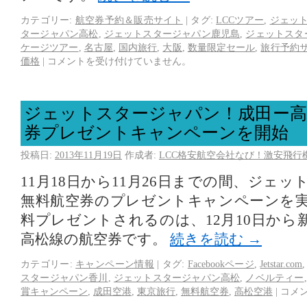
カテゴリー:
航空券予約＆販売サイト
|
タグ:
LCCツアー
,
ジェッ
タージャパン高松
,
ジェットスタージャパン鹿児島
,
ジェットスタ
ケージツアー
,
名古屋
,
国内旅行
,
大阪
,
数量限定セール
,
旅行予約
価格
|
コメントを受け付けていません。
ジェットスタージャパン！成田ー高
券プレゼントキャンペーンを開始
投稿日:
2013年11月19日
作成者:
LCC格安航空会社なび！激安飛行
11月18日から11月26日までの間、ジェ
無料航空券のプレゼントキャンペーンを
料プレゼントされるのは、12月10日から
高松線の航空券です。
続きを読む
→
カテゴリー:
キャンペーン情報
|
タグ:
Facebookページ
,
Jetstar.com
スタージャパン香川
,
ジェットスタージャパン高松
,
ノベルティー
賞キャンペーン
,
成田空港
,
東京旅行
,
無料航空券
,
高松空港
|
コメ