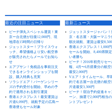
最近の注目ニュース
最新ニュース
ピーチ弾丸スペシャル運賃！東
ジェットスタージャパン！
京ー台北便が往復12,000円、現
京・名古屋・大阪ーマニラ
地滞在15時間の日帰り
順次就航、運賃は最安8,50
ジェットスター！プライスウォ
香港エクスプレス！1,000
ッチ、希望価格より安い航空券
セールを開始、8,400席限
が販売されたらメールでお知ら
い者勝ち
せ
ピーチ！2016年初売りセー
エアプサン！免税品を事前注文
報、4月〜6月搭乗分の航空
できるオンラインショップを開
最安2,000円
設、購入特典も充実
Vエア！タイムセール、早
ソラシドエア！バーゲンシリー
約で名古屋ー台北便の航空
ズの予約受付を開始、早めの予
片道最安3,300円
約で適用される割引運賃
ピーチ！宿泊予約促進キャ
香港エクスプレス！最安運賃は
ーン、抽選で2,000円相当
片道6,090円、就航予定の広島ー
ントプレゼント
香港便もセール対象