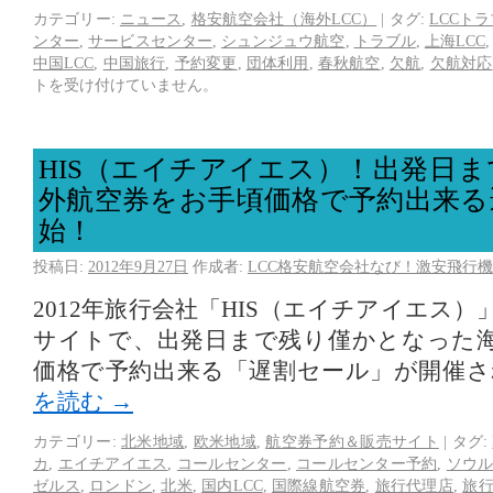
カテゴリー:
ニュース
,
格安航空会社（海外LCC）
|
タグ:
LCCト
ンター
,
サービスセンター
,
シュンジュウ航空
,
トラブル
,
上海LCC
中国LCC
,
中国旅行
,
予約変更
,
団体利用
,
春秋航空
,
欠航
,
欠航対応
トを受け付けていません。
HIS（エイチアイエス）！出発日
外航空券をお手頃価格で予約出来る
始！
投稿日:
2012年9月27日
作成者:
LCC格安航空会社なび！激安飛行機
2012年旅行会社「HIS（エイチアイエス
サイトで、出発日まで残り僅かとなった
価格で予約出来る「遅割セール」が開催
を読む
→
カテゴリー:
北米地域
,
欧米地域
,
航空券予約＆販売サイト
|
タグ:
カ
,
エイチアイエス
,
コールセンター
,
コールセンター予約
,
ソウ
ゼルス
,
ロンドン
,
北米
,
国内LCC
,
国際線航空券
,
旅行代理店
,
旅