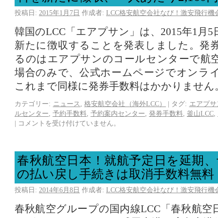
投稿日:
2015年1月7日
作成者:
LCC格安航空会社なび！激安飛行機
韓国のLCC「エアプサン」は、2015年1月
新たに徴収することを発表しました。発
るのはエアプサンのコールセンターで航
場合のみで、公式ホームページでオンラ
これまで同様に発券手数料はかかりません
カテゴリー:
ニュース
,
格安航空会社（海外LCC）
|
タグ:
エアプサ
ルセンター
,
予約手数料
,
予約案内センター
,
発券手数料
,
釜山LCC
,
|
コメントを受け付けていません。
春秋航空日本！就航予定日を延期、
の払い戻し手続きは取消手数料無料
投稿日:
2014年6月8日
作成者:
LCC格安航空会社なび！激安飛行機
春秋航空グループの国内線LCC「春秋航空