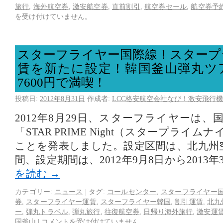
旅行
,
海外航空券
,
激安航空券
,
直前割引
,
航空券セール
,
航空券予
を受け付けていません。
スターフライヤー国際線！スタープ
賃を新たに設定！韓国釜山弾丸ツ
7600円で満喫！
投稿日:
2012年8月31日
作成者:
LCC格安航空会社なび！激安飛行機
2012年8月29日、スターフライヤーは
「STAR PRIME Night（スタープライ
ことを発表しました。設定区間は、北九州
間、設定期間は、2012年9月8日から2013年
を読む
→
カテゴリー:
ニュース
|
タグ:
コールセンター
,
スターフライヤー
券
,
スターフライヤー運賃
,
スターフライヤー韓国
,
割引運賃
,
北九
ー
,
弾丸トラベル
,
弾丸旅行
,
往復航空券
,
日帰り海外旅行
,
激安運
国釜山
|
コメントを受け付けていません。