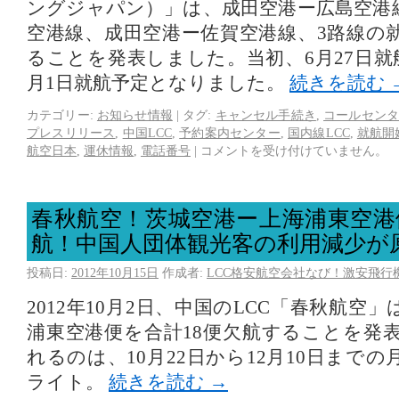
ングジャパン）」は、成田空港ー広島空港
空港線、成田空港ー佐賀空港線、3路線の
ることを発表しました。当初、6月27日就
月1日就航予定となりました。
続きを読む
カテゴリー:
お知らせ情報
|
タグ:
キャンセル手続き
,
コールセンタ
プレスリリース
,
中国LCC
,
予約案内センター
,
国内線LCC
,
就航開
航空日本
,
運休情報
,
電話番号
|
コメントを受け付けていません。
春秋航空！茨城空港ー上海浦東空港
航！中国人団体観光客の利用減少が
投稿日:
2012年10月15日
作成者:
LCC格安航空会社なび！激安飛行
2012年10月2日、中国のLCC「春秋航空
浦東空港便を合計18便欠航することを発
れるのは、10月22日から12月10日まで
ライト。
続きを読む
→