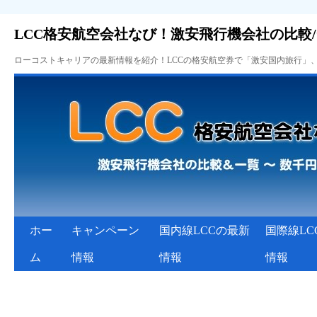
LCC格安航空会社なび！激安飛行機会社の比較
ローコストキャリアの最新情報を紹介！LCCの格安航空券で「激安国内旅行」
ホー
キャンペーン
国内線LCCの最新
国際線LC
ム
情報
情報
情報