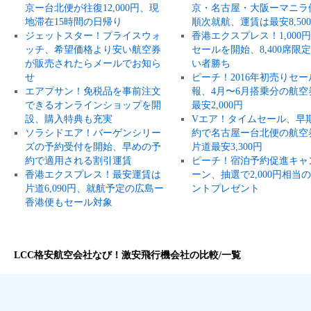
京ー台北便が往復12,000円、現
京・名古屋・大阪ーマニラ
地滞在15時間の日帰り
順次就航、運賃は最安8,50
ジェットスター！プライスウォ
香港エクスプレス！1,000
ッチ、希望価格より安い航空券
セールを開始、8,400席限
が販売されたらメールでお知ら
い者勝ち
せ
ピーチ！2016年初売りセー
エアプサン！免税品を事前注文
報、4月〜6月搭乗分の航空
できるオンラインショップを開
最安2,000円
設、購入特典も充実
Vエア！タイムセール、早
ソラシドエア！バーゲンシリー
約で名古屋ー台北便の航空
ズの予約受付を開始、早めの予
片道最安3,300円
約で適用される割引運賃
ピーチ！宿泊予約促進キャ
香港エクスプレス！最安運賃は
ーン、抽選で2,000円相当
片道6,090円、就航予定の広島ー
ントプレゼント
香港便もセール対象
LCC格安航空会社なび！激安飛行機会社の比較/一覧