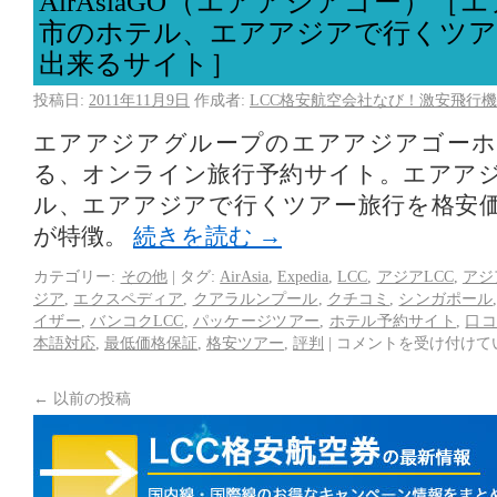
AirAsiaGO（エアアジアゴー）
市のホテル、エアアジアで行くツア
出来るサイト］
投稿日:
2011年11月9日
作成者:
LCC格安航空会社なび！激安飛行機
エアアジアグループのエアアジアゴーホ
る、オンライン旅行予約サイト。エアア
ル、エアアジアで行くツアー旅行を格安
が特徴。
続きを読む
→
カテゴリー:
その他
|
タグ:
AirAsia
,
Expedia
,
LCC
,
アジアLCC
,
アジ
ジア
,
エクスペディア
,
クアラルンプール
,
クチコミ
,
シンガポール
イザー
,
バンコクLCC
,
パッケージツアー
,
ホテル予約サイト
,
口
本語対応
,
最低価格保証
,
格安ツアー
,
評判
|
コメントを受け付けて
←
以前の投稿