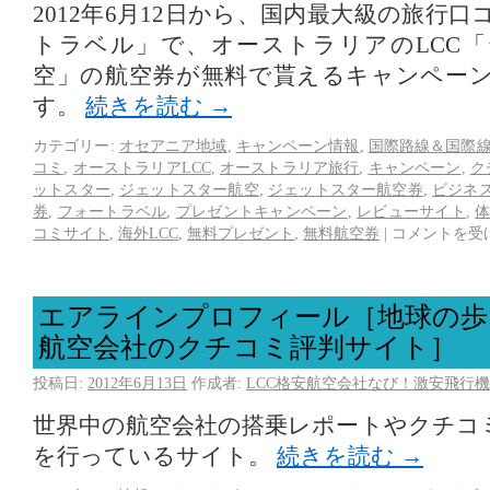
2012年6月12日から、国内最大級の旅行
トラベル」で、オーストラリアのLCC
空」の航空券が無料で貰えるキャンペー
す。
続きを読む
→
カテゴリー:
オセアニア地域
,
キャンペーン情報
,
国際路線＆国際
コミ
,
オーストラリアLCC
,
オーストラリア旅行
,
キャンペーン
,
ク
ットスター
,
ジェットスター航空
,
ジェットスター航空券
,
ビジネ
券
,
フォートラベル
,
プレゼントキャンペーン
,
レビューサイト
,
コミサイト
,
海外LCC
,
無料プレゼント
,
無料航空券
|
コメントを受
エアラインプロフィール［地球の歩
航空会社のクチコミ評判サイト］
投稿日:
2012年6月13日
作成者:
LCC格安航空会社なび！激安飛行機
世界中の航空会社の搭乗レポートやクチコ
を行っているサイト。
続きを読む
→