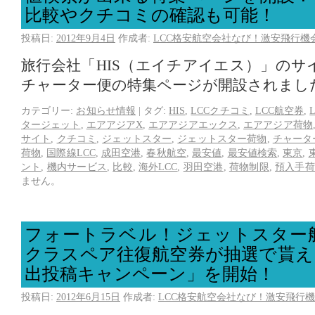
比較やクチコミの確認も可能！
投稿日:
2012年9月4日
作成者:
LCC格安航空会社なび！激安飛行機
旅行会社「HIS（エイチアイエス）」のサ
チャーター便の特集ページが開設されまし
カテゴリー:
お知らせ情報
|
タグ:
HIS
,
LCCクチコミ
,
LCC航空券
,
タージェット
,
エアアジアX
,
エアアジアエックス
,
エアアジア荷物
サイト
,
クチコミ
,
ジェットスター
,
ジェットスター荷物
,
チャータ
荷物
,
国際線LCC
,
成田空港
,
春秋航空
,
最安値
,
最安値検索
,
東京
,
ント
,
機内サービス
,
比較
,
海外LCC
,
羽田空港
,
荷物制限
,
預入手荷
ません。
フォートラベル！ジェットスター
クラスペア往復航空券が抽選で貰え
出投稿キャンペーン」を開始！
投稿日:
2012年6月15日
作成者:
LCC格安航空会社なび！激安飛行機