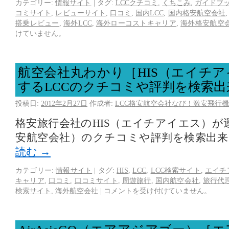
カテゴリー:
情報サイト
|
タグ:
LCCクチコミ
,
くちこみ
,
ガイドブ
コミサイト
,
レビューサイト
,
口コミ
,
国内LCC
,
国内格安航空会社
搭乗レビュー
,
海外LCC
,
海外ローコストキャリア
,
海外格安航空
けていません。
航空会社丸わかり［HIS（エイチ
するLCCのクチコミや評判を検索
投稿日:
2012年2月27日
作成者:
LCC格安航空会社なび！激安飛行機
格安旅行会社のHIS（エイチアイエス）が
安航空会社）のクチコミや評判を検索出
読む
→
カテゴリー:
情報サイト
|
タグ:
HIS
,
LCC
,
LCC検索サイト
,
エイチ
キャリア
,
口コミ
,
口コミサイト
,
周遊旅行
,
国内航空会社
,
旅行代
検索サイト
,
海外航空会社
|
コメントを受け付けていません。