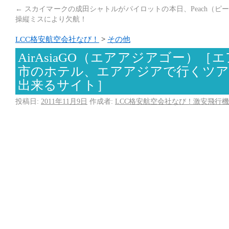
←
スカイマークの成田シャトルがパイロットの
本日、Peach（
操縦ミスにより欠航！
LCC格安航空会社なび！
>
その他
AirAsiaGO（エアアジアゴー）
市のホテル、エアアジアで行くツア
出来るサイト］
投稿日:
2011年11月9日
作成者:
LCC格安航空会社なび！激安飛行機