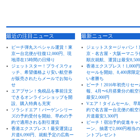
最近の注目ニュース
最新ニュース
ピーチ弾丸スペシャル運賃！東
ジェットスタージャパン！
京ー台北便が往復12,000円、現
京・名古屋・大阪ーマニラ
地滞在15時間の日帰り
順次就航、運賃は最安8,50
ジェットスター！プライスウォ
香港エクスプレス！1,000
ッチ、希望価格より安い航空券
セールを開始、8,400席限
が販売されたらメールでお知ら
い者勝ち
せ
ピーチ！2016年初売りセー
エアプサン！免税品を事前注文
報、4月〜6月搭乗分の航空
できるオンラインショップを開
最安2,000円
設、購入特典も充実
Vエア！タイムセール、早
ソラシドエア！バーゲンシリー
約で名古屋ー台北便の航空
ズの予約受付を開始、早めの予
片道最安3,300円
約で適用される割引運賃
ピーチ！宿泊予約促進キャ
香港エクスプレス！最安運賃は
ーン、抽選で2,000円相当
片道6,090円、就航予定の広島ー
ントプレゼント