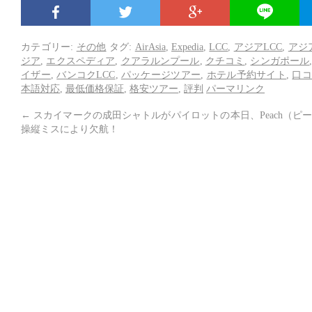
カテゴリー:
その他
タグ:
AirAsia
,
Expedia
,
LCC
,
アジアLCC
,
アジ
ジア
,
エクスペディア
,
クアラルンプール
,
クチコミ
,
シンガポール
イザー
,
バンコクLCC
,
パッケージツアー
,
ホテル予約サイト
,
口
本語対応
,
最低価格保証
,
格安ツアー
,
評判
パーマリンク
←
スカイマークの成田シャトルがパイロットの
本日、Peach（
操縦ミスにより欠航！