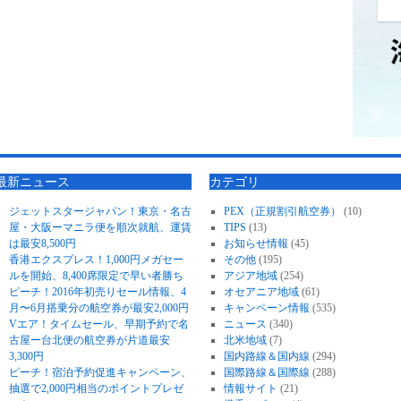
最新ニュース
カテゴリ
ジェットスタージャパン！東京・名古
PEX（正規割引航空券）
(10)
屋・大阪ーマニラ便を順次就航、運賃
TIPS
(13)
は最安8,500円
お知らせ情報
(45)
香港エクスプレス！1,000円メガセー
その他
(195)
ルを開始、8,400席限定で早い者勝ち
アジア地域
(254)
ピーチ！2016年初売りセール情報、4
オセアニア地域
(61)
月〜6月搭乗分の航空券が最安2,000円
キャンペーン情報
(535)
Vエア！タイムセール、早期予約で名
ニュース
(340)
古屋ー台北便の航空券が片道最安
北米地域
(7)
3,300円
国内路線＆国内線
(294)
ピーチ！宿泊予約促進キャンペーン、
国際路線＆国際線
(288)
抽選で2,000円相当のポイントプレゼ
情報サイト
(21)