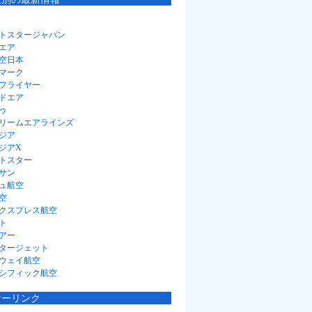
トスタージャパン
エア
空日本
マーク
フライヤー
ドエア
ゥ
リームエアラインズ
ジア
ジアX
トスター
サン
ュ航空
空
クスプレス航空
ト
アー
タージェット
ウェイ航空
シフィック航空
サーリンク