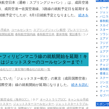
春秋航空日本（通称：スプリングジャパン）」は、成田空港
ピーチ
線、成田空港ー佐賀空港線、3路線の就航予定日を延期する
ジェッ
日就航予定でしたが、8月1日就航予定となりました。
続きを
バニラ
春秋航
スカイ
スター
ル手続き
,
コールセンター
,
スプリングジャパン航空
,
プレスリリース
,
ソラシ
航開始延期
,
春秋航空国内線
,
春秋航空日本
,
運休情報
,
電話番号
|
コメ
エアド
フジド
エアア
エアア
ーフィリピンマニラ線の就航開始を延期！キ
ジェッ
エアプ
しはジェットスターのコールセンターまで！
チェジ
春秋航
空会社なび！激安飛行機会社の比較/一覧
香港エ
スクー
予定していた「ジェットスター航空」の東京（成田国際空港）
ジンエ
国際空港）線の就航開始が延期になりました。
続きを読む
イース
ティー
セブパ
安航空会社（海外LCC）
|
タグ:
オーストラリアLCC
,
キャンセル手続
トスター
,
ジェットスターコールセンター
,
ジェットスタートラブル
,
スポン
番号
,
利用方法
,
国際線LCC
,
就航開始
,
就航開始延期
,
成田国際空港
,
成