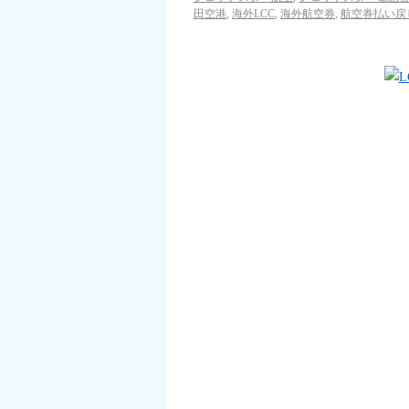
田空港
,
海外LCC
,
海外航空券
,
航空券払い戻