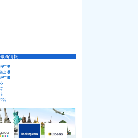
の最新情報
際空港
際空港
際空港
港
港
港
空港