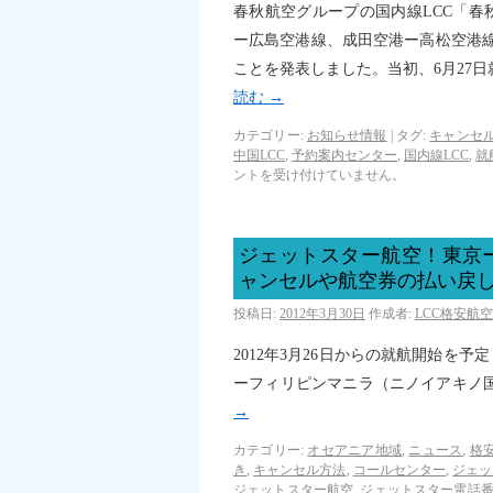
春秋航空グループの国内線LCC「
ー広島空港線、成田空港ー高松空港
ことを発表しました。当初、6月27
読む
→
カテゴリー:
お知らせ情報
|
タグ:
キャンセ
中国LCC
,
予約案内センター
,
国内線LCC
,
就
ントを受け付けていません。
ジェットスター航空！東京
ャンセルや航空券の払い戻
投稿日:
2012年3月30日
作成者:
LCC格安航
2012年3月26日からの就航開始を
ーフィリピンマニラ（ニノイアキノ
→
カテゴリー:
オセアニア地域
,
ニュース
,
格
き
,
キャンセル方法
,
コールセンター
,
ジェッ
ジェットスター航空
,
ジェットスター電話