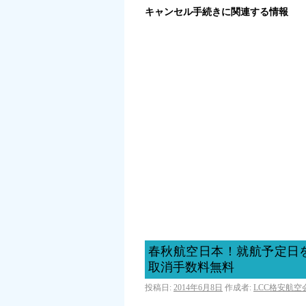
キャンセル手続きに関連する情報
春秋航空日本！就航予定日
取消手数料無料
投稿日:
2014年6月8日
作成者:
LCC格安航