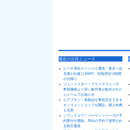
最近の注目ニュース
ピーチ弾丸スペシャル運賃！東京ー台
北便が往復12,000円、現地滞在15時間
の日帰り
ジェットスター！プライスウォッチ、
希望価格より安い航空券が販売された
らメールでお知らせ
エアプサン！免税品を事前注文できる
オンラインショップを開設、購入特典
も充実
ソラシドエア！バーゲンシリーズの予
約受付を開始、早めの予約で適用され
る割引運賃