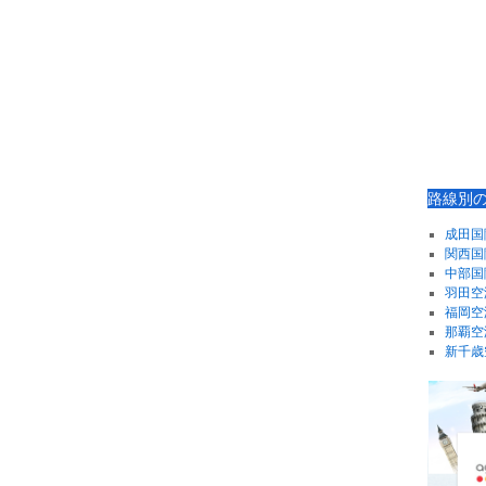
路線別
成田国
関西国
中部国
羽田空
福岡空
那覇空
新千歳