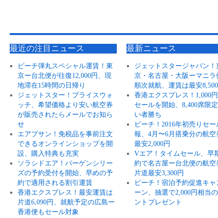
最近の注目ニュース
最新ニュース
ピーチ弾丸スペシャル運賃！東
ジェットスタージャパン！
京ー台北便が往復12,000円、現
京・名古屋・大阪ーマニラ
地滞在15時間の日帰り
順次就航、運賃は最安8,50
ジェットスター！プライスウォ
香港エクスプレス！1,000
ッチ、希望価格より安い航空券
セールを開始、8,400席限
が販売されたらメールでお知ら
い者勝ち
せ
ピーチ！2016年初売りセー
エアプサン！免税品を事前注文
報、4月〜6月搭乗分の航空
できるオンラインショップを開
最安2,000円
設、購入特典も充実
Vエア！タイムセール、早
ソラシドエア！バーゲンシリー
約で名古屋ー台北便の航空
ズの予約受付を開始、早めの予
片道最安3,300円
約で適用される割引運賃
ピーチ！宿泊予約促進キャ
香港エクスプレス！最安運賃は
ーン、抽選で2,000円相当
片道6,090円、就航予定の広島ー
ントプレゼント
香港便もセール対象