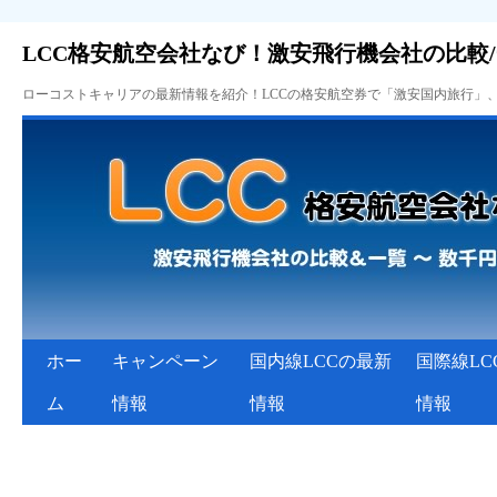
LCC格安航空会社なび！激安飛行機会社の比較
ローコストキャリアの最新情報を紹介！LCCの格安航空券で「激安国内旅行」
ホー
キャンペーン
国内線LCCの最新
国際線LC
ム
情報
情報
情報