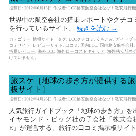
投稿日:
2012年6月13日
作成者:
LCC格安航空会社なび！激安飛行機
世界中の航空会社の搭乗レポートやクチコ
を行っているサイト。
続きを読む
→
カテゴリー:
情報サイト
|
タグ:
LCCクチコミ
,
くちこみ
,
ガイドブ
コミサイト
,
レビューサイト
,
口コミ
,
国内LCC
,
国内格安航空会社
搭乗レビュー
,
海外LCC
,
海外ローコストキャリア
,
海外格安航空
けていません。
旅スケ［地球の歩き方が提供する旅
板サイト］
投稿日:
2012年4月26日
作成者:
LCC格安航空会社なび！激安飛行機
人気旅行ガイドブック「地球の歩き方」を
イヤモンド・ビッグ社の子会社「株式会
E」が運営する、旅行の口コミ掲示板サイ