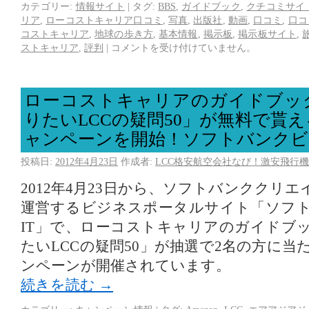
カテゴリー:
情報サイト
|
タグ:
BBS
,
ガイドブック
,
クチコミサイ
リア
,
ローコストキャリア口コミ
,
写真
,
出版社
,
動画
,
口コミ
,
口コ
コストキャリア
,
地球の歩き方
,
基本情報
,
掲示板
,
掲示板サイト
,
ストキャリア
,
評判
|
コメントを受け付けていません。
ローコストキャリアのガイドブッ
りたいLCCの疑問50」が無料で貰
ャンペーンを開始！ソフトバンクビ
投稿日:
2012年4月23日
作成者:
LCC格安航空会社なび！激安飛行機
2012年4月23日から、ソフトバンククリ
運営するビジネスポータルサイト「ソフ
IT」で、ローコストキャリアのガイドブ
たいLCCの疑問50」が抽選で2名の方に
ンペーンが開催されています。
続きを読む
→