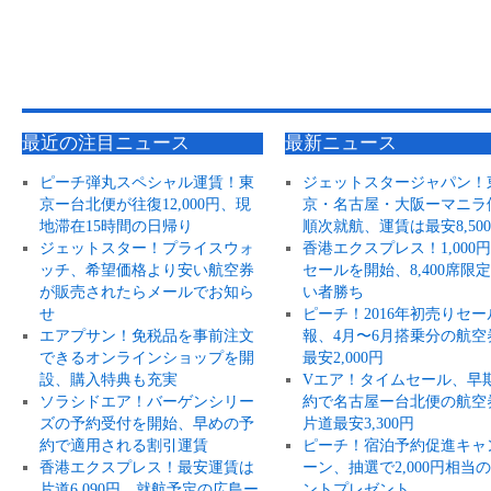
最近の注目ニュース
最新ニュース
ピーチ弾丸スペシャル運賃！東
ジェットスタージャパン！
京ー台北便が往復12,000円、現
京・名古屋・大阪ーマニラ
地滞在15時間の日帰り
順次就航、運賃は最安8,50
ジェットスター！プライスウォ
香港エクスプレス！1,000
ッチ、希望価格より安い航空券
セールを開始、8,400席限
が販売されたらメールでお知ら
い者勝ち
せ
ピーチ！2016年初売りセー
エアプサン！免税品を事前注文
報、4月〜6月搭乗分の航空
できるオンラインショップを開
最安2,000円
設、購入特典も充実
Vエア！タイムセール、早
ソラシドエア！バーゲンシリー
約で名古屋ー台北便の航空
ズの予約受付を開始、早めの予
片道最安3,300円
約で適用される割引運賃
ピーチ！宿泊予約促進キャ
香港エクスプレス！最安運賃は
ーン、抽選で2,000円相当
片道6,090円、就航予定の広島ー
ントプレゼント