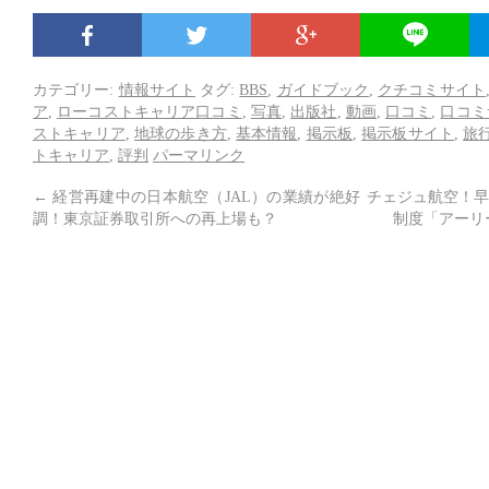
カテゴリー:
情報サイト
タグ:
BBS
,
ガイドブック
,
クチコミサイト
ア
,
ローコストキャリア口コミ
,
写真
,
出版社
,
動画
,
口コミ
,
口コミ
ストキャリア
,
地球の歩き方
,
基本情報
,
掲示板
,
掲示板サイト
,
旅
トキャリア
,
評判
パーマリンク
←
経営再建中の日本航空（JAL）の業績が絶好
チェジュ航空！早
調！東京証券取引所への再上場も？
制度「アーリ