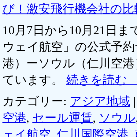
び！激安飛行機会社の比
10月7日から10月21日
ウェイ航空」の公式予約
港）ーソウル（仁川空港
ています。
続きを読む
カテゴリー:
アジア地域
|
空港
,
セール運賃
,
ソウル
ェイ航空
,
仁川国際空港
,