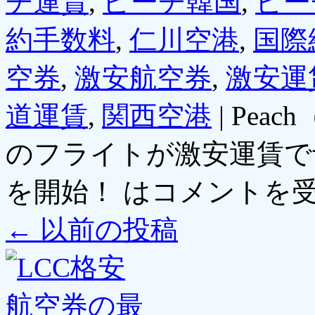
チ運賃
,
ピーチ韓国
,
ピー
約手数料
,
仁川空港
,
国際
空券
,
激安航空券
,
激安運
道運賃
,
関西空港
|
Pea
のフライトが激安運賃で
を開始！ は
コメントを
←
以前の投稿