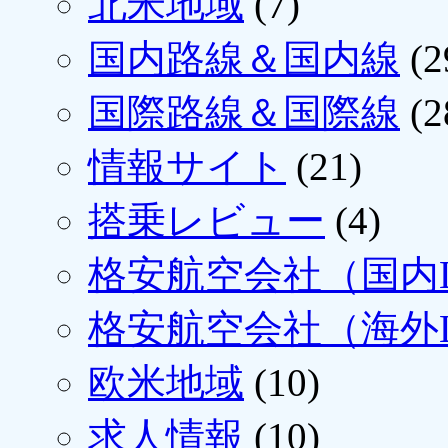
北米地域
(7)
国内路線＆国内線
(2
国際路線＆国際線
(2
情報サイト
(21)
搭乗レビュー
(4)
格安航空会社（国内L
格安航空会社（海外L
欧米地域
(10)
求人情報
(10)