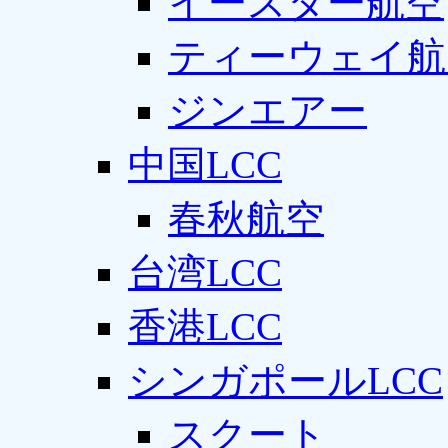
イースター航空
ティーウェイ航
ジンエアー
中国LCC
春秋航空
台湾LCC
香港LCC
シンガポールLCC
スクート