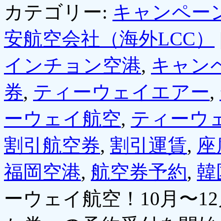
カテゴリー:
キャンペー
安航空会社（海外LCC）
インチョン空港
,
キャン
券
,
ティーウェイエアー
,
ーウェイ航空
,
ティーウ
割引航空券
,
割引運賃
,
座
福岡空港
,
航空券予約
,
韓
ーウェイ航空！10月〜1