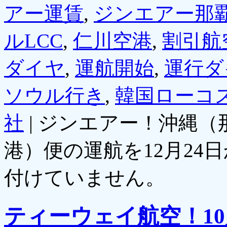
アー運賃
,
ジンエアー那
ルLCC
,
仁川空港
,
割引航
ダイヤ
,
運航開始
,
運行ダ
ソウル行き
,
韓国ローコ
社
|
ジンエアー！沖縄（
港）便の運航を12月24
付けていません。
ティーウェイ航空！10