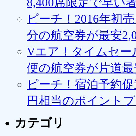
8,400席限定で早い
ピーチ！2016年初
分の航空券が最安2,0
Vエア！タイムセー
便の航空券が片道最安3
ピーチ！宿泊予約促進
円相当のポイントプ
カテゴリ