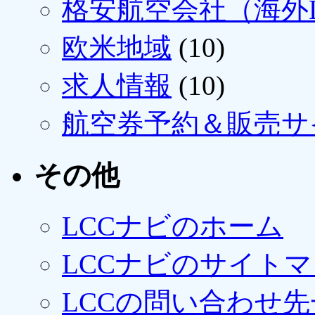
格安航空会社（海外L
欧米地域
(10)
求人情報
(10)
航空券予約＆販売サ
その他
LCCナビのホーム
LCCナビのサイト
LCCの問い合わせ先