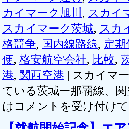
カイマーク旭川
,
スカイ
スカイマーク茨城
,
スカ
格競争
,
国内線路線
,
定期
便
,
格安航空会社
,
比較
,
港
,
関西空港
|
スカイマ
ている茨城ー那覇線、関
は
コメントを受け付けて
【就航開始記念】エア