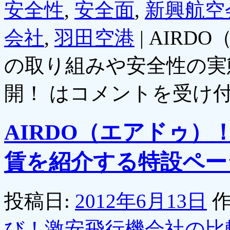
安全性
,
安全面
,
新興航空
会社
,
羽田空港
|
AIRD
の取り組みや安全性の実
開！ は
コメントを受け
AIRDO（エアドゥ
賃を紹介する特設ペー
投稿日:
2012年6月13日
作
び！激安飛行機会社の比