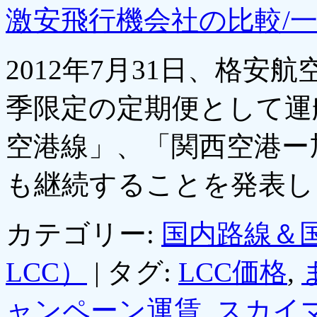
激安飛行機会社の比較/
2012年7月31日、格
季限定の定期便として運
空港線」、「関西空港ー
も継続することを発表
カテゴリー:
国内路線＆
LCC）
|
タグ:
LCC価格
,
ャンペーン運賃
,
スカイ