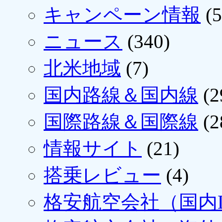
キャンペーン情報
(5
ニュース
(340)
北米地域
(7)
国内路線＆国内線
(2
国際路線＆国際線
(2
情報サイト
(21)
搭乗レビュー
(4)
格安航空会社（国内L