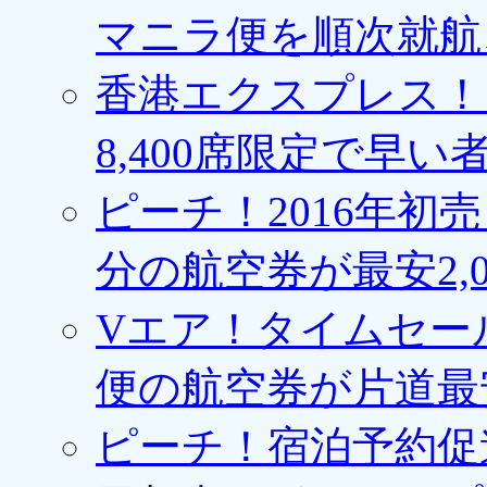
マニラ便を順次就航、
香港エクスプレス！1
8,400席限定で早い
ピーチ！2016年初
分の航空券が最安2,0
Vエア！タイムセー
便の航空券が片道最安3
ピーチ！宿泊予約促進