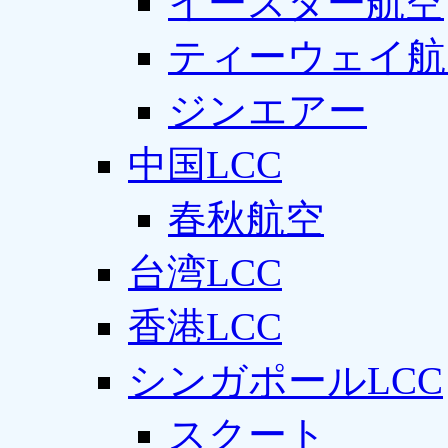
イースター航空
ティーウェイ航
ジンエアー
中国LCC
春秋航空
台湾LCC
香港LCC
シンガポールLCC
スクート