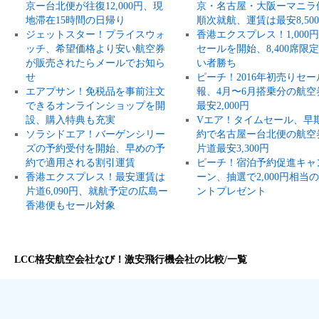
京ー台北便が往復12,000円、現
京・名古屋・大阪ーマニラ
地滞在15時間の日帰り
順次就航、運賃は最安8,50
ジェットスター！プライスウォ
香港エクスプレス！1,000
ッチ、希望価格より安い航空券
セールを開始、8,400席限
が販売されたらメールでお知ら
い者勝ち
せ
ピーチ！2016年初売りセー
エアプサン！免税品を事前注文
報、4月〜6月搭乗分の航空
できるオンラインショップを開
最安2,000円
設、購入特典も充実
Vエア！タイムセール、早
ソラシドエア！バーゲンシリー
約で名古屋ー台北便の航空
ズの予約受付を開始、早めの予
片道最安3,300円
約で適用される割引運賃
ピーチ！宿泊予約促進キャ
香港エクスプレス！最安運賃は
ーン、抽選で2,000円相当
片道6,090円、就航予定の広島ー
ントプレゼント
香港便もセール対象
LCC格安航空会社なび！激安飛行機会社の比較/一覧