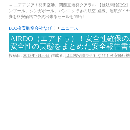
←
エアアジア！羽田空港、関西空港発クアラル
【就航開始記念】
ンプール、シンガポール、バンコク行きの航空
路線、運航ダイヤ
券を格安価格で予約出来るセールを開始！
LCC格安航空会社なび！
>
ニュース
AIRDO（エアドゥ）！安全性確保
安全性の実態をまとめた安全報告書
投稿日:
2012年7月30日
作成者:
LCC格安航空会社なび！激安飛行機