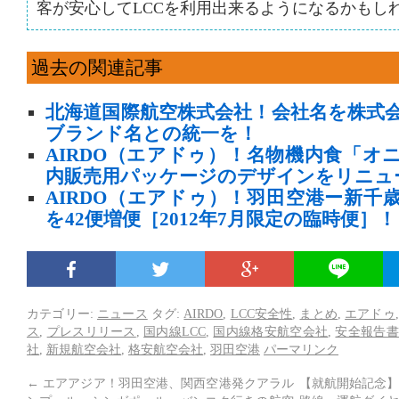
客が安心してLCCを利用出来るようになるかもし
過去の関連記事
北海道国際航空株式会社！会社名を株式会
ブランド名との統一を！
AIRDO（エアドゥ）！名物機内食「オ
内販売用パッケージのデザインをリニュ
AIRDO（エアドゥ）！羽田空港ー新千
を42便増便［2012年7月限定の臨時便］！
カテゴリー:
ニュース
タグ:
AIRDO
,
LCC安全性
,
まとめ
,
エアドゥ
ス
,
プレスリリース
,
国内線LCC
,
国内線格安航空会社
,
安全報告
社
,
新規航空会社
,
格安航空会社
,
羽田空港
パーマリンク
←
エアアジア！羽田空港、関西空港発クアラル
【就航開始記念】