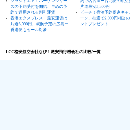
ソラシドエア！バーゲンシリー
約で名古屋ー台北便の航空
ズの予約受付を開始、早めの予
片道最安3,300円
約で適用される割引運賃
ピーチ！宿泊予約促進キャ
香港エクスプレス！最安運賃は
ーン、抽選で2,000円相当
片道6,090円、就航予定の広島ー
ントプレゼント
香港便もセール対象
LCC格安航空会社なび！激安飛行機会社の比較/一覧