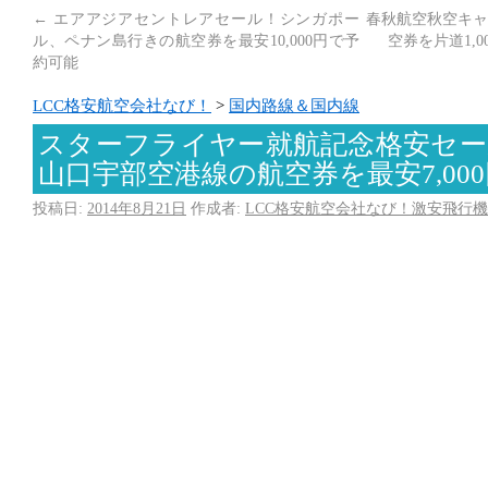
←
エアアジアセントレアセール！シンガポー
春秋航空秋空キャ
ル、ペナン島行きの航空券を最安10,000円で予
空券を片道1,
約可能
LCC格安航空会社なび！
>
国内路線＆国内線
スターフライヤー就航記念格安セー
山口宇部空港線の航空券を最安7,00
投稿日:
2014年8月21日
作成者:
LCC格安航空会社なび！激安飛行機