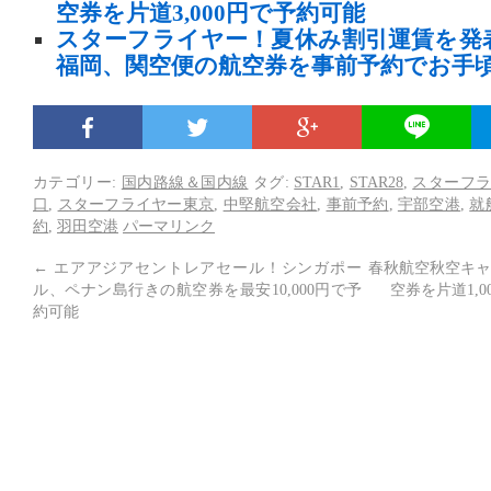
空券を片道3,000円で予約可能
スターフライヤー！夏休み割引運賃を発
福岡、関空便の航空券を事前予約でお手
カテゴリー:
国内路線＆国内線
タグ:
STAR1
,
STAR28
,
スターフ
口
,
スターフライヤー東京
,
中堅航空会社
,
事前予約
,
宇部空港
,
就
約
,
羽田空港
パーマリンク
←
エアアジアセントレアセール！シンガポー
春秋航空秋空キャ
ル、ペナン島行きの航空券を最安10,000円で予
空券を片道1,
約可能