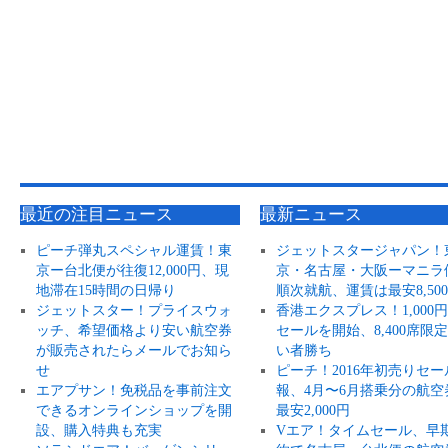
最近の注目ニュース
最新ニュース
ピーチ弾丸スペシャル運賃！東
ジェットスタージャパン！
京ー台北便が往復12,000円、現
京・名古屋・大阪ーマニラ
地滞在15時間の日帰り
順次就航、運賃は最安8,50
ジェットスター！プライスウォ
香港エクスプレス！1,000
ッチ、希望価格より安い航空券
セールを開始、8,400席限
が販売されたらメールでお知ら
い者勝ち
せ
ピーチ！2016年初売りセー
エアプサン！免税品を事前注文
報、4月〜6月搭乗分の航空
できるオンラインショップを開
最安2,000円
設、購入特典も充実
Vエア！タイムセール、早