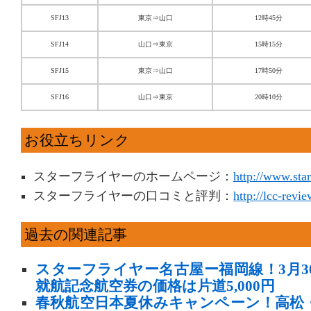
SFJ13
東京⇒山口
12時45分
SFJ14
山口⇒東京
15時15分
SFJ15
東京⇒山口
17時50分
SFJ16
山口⇒東京
20時10分
お役立ちリンク
スターフライヤーのホームページ：
http://www.star
スターフライヤーの口コミと評判：
http://lcc-revie
過去の関連記事
スターフライヤー名古屋ー福岡線！3月3
就航記念航空券の価格は片道5,000円
春秋航空日本夏休みキャンペーン！高松