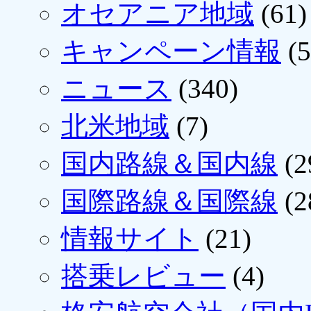
オセアニア地域
(61)
キャンペーン情報
(5
ニュース
(340)
北米地域
(7)
国内路線＆国内線
(2
国際路線＆国際線
(2
情報サイト
(21)
搭乗レビュー
(4)