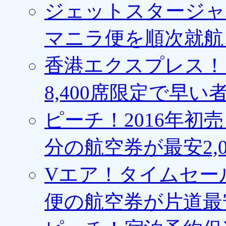
ジェットスタージャ
マニラ便を順次就航、
香港エクスプレス！1
8,400席限定で早い
ピーチ！2016年初
分の航空券が最安2,0
Vエア！タイムセー
便の航空券が片道最安3