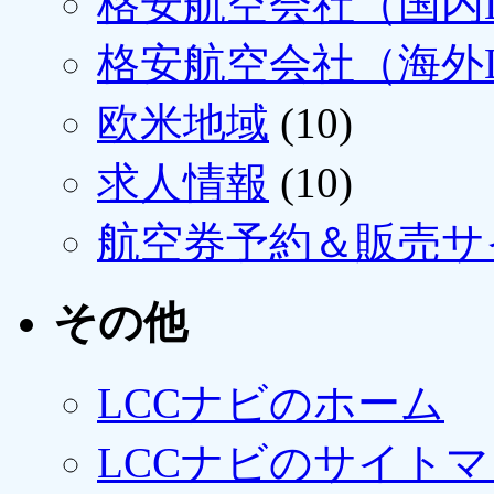
格安航空会社（国内L
格安航空会社（海外L
欧米地域
(10)
求人情報
(10)
航空券予約＆販売サ
その他
LCCナビのホーム
LCCナビのサイト