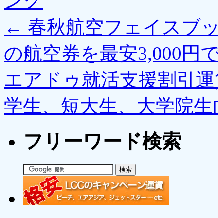
ンク
←
春秋航空フェイスブッ
の航空券を最安3,000円
エアドゥ就活支援割引運
学生、短大生、大学院生
フリーワード検索