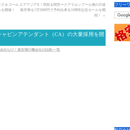
フリー
ンズ＆ゴール
エアアジアX！羽田＆関空〜クアラルンプール便の片道
ルを開催！
航空券を1万5000円で予約出来る10周年記念セールを開
始！
→
キャビンアテンダント（CA）の大量採用を開
空会社なび！激安飛行機会社の比較/一覧
航空会