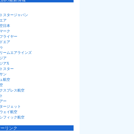
トスタージャパン
エア
空日本
マーク
フライヤー
ドエア
ゥ
リームエアラインズ
ジア
ジアX
トスター
サン
ュ航空
空
クスプレス航空
ト
アー
タージェット
ウェイ航空
シフィック航空
サーリンク