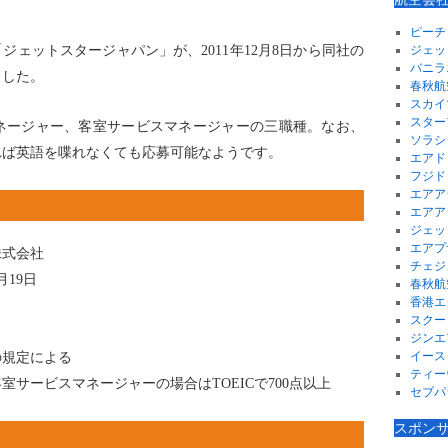
ピーチ
ジェットスタージャパン」が、2011年12月8日から同社の
ジェッ
バニラ
ました。
春秋航
スカイ
スター
ネージャー、客室サービスマネージャーの三職種。なお、
ソラシ
れば英語を喋れなくても応募可能なようです。
エアド
フジド
エアア
エアア
ジェッ
エアプ
株式会社
チェジ
月19日
春秋航
香港エ
スクー
ジンエ
イース
の規定による
ティー
サービスマネージャーの場合はTOEICで700点以上
セブパ
スポン