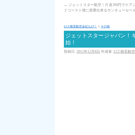
←
ジェットスター航空！片道390円でケア
ドコースト便に搭乗出来るサンキューセー
LCC格安航空会社なび！
>
その他
ジェットスタージャパン！
始！
投稿日:
2011年12月8日
作成者:
LCC格安航