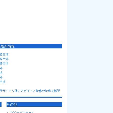
の最新情報
際空港
際空港
際空港
港
港
港
空港
その他
LCCナビのホーム