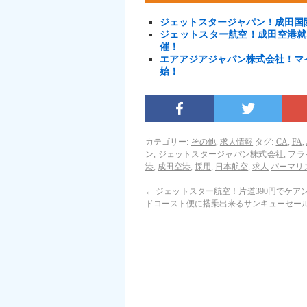
ジェットスタージャパン！成田国
ジェットスター航空！成田空港就
催！
エアアジアジャパン株式会社！マ
始！
カテゴリー:
その他
,
求人情報
タグ:
CA
,
FA
,
ン
,
ジェットスタージャパン株式会社
,
フラ
港
,
成田空港
,
採用
,
日本航空
,
求人
パーマリ
←
ジェットスター航空！片道390円でケア
ドコースト便に搭乗出来るサンキューセー