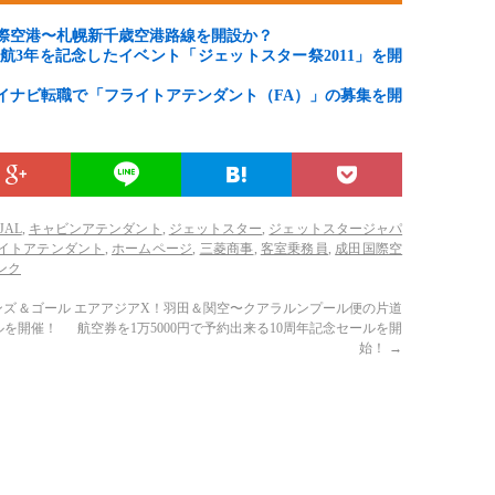
際空港〜札幌新千歳空港路線を開設か？
航3年を記念したイベント「ジェットスター祭2011」を開
イナビ転職で「フライトアテンダント（FA）」の募集を開
JAL
,
キャビンアテンダント
,
ジェットスター
,
ジェットスタージャパ
イトアテンダント
,
ホームページ
,
三菱商事
,
客室乗務員
,
成田国際空
ンク
ンズ＆ゴール
エアアジアX！羽田＆関空〜クアラルンプール便の片道
ルを開催！
航空券を1万5000円で予約出来る10周年記念セールを開
始！
→