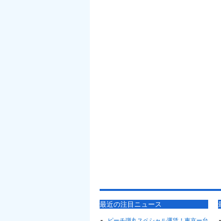
最近の注目ニュース
ピーチ弾丸スペシャル運賃！東京ー台