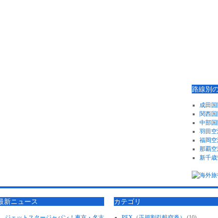
路線別
成田国
関西国
中部国
羽田空
福岡空
那覇空
新千歳
最新ニュース
カテゴリ
ジェットスタージャパン！東京・名古
PEX（正規割引航空券）
(10)