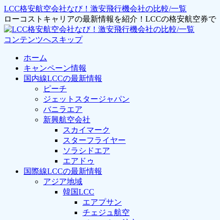
LCC格安航空会社なび！激安飛行機会社の比較/一覧
ローコストキャリアの最新情報を紹介！LCCの格安航空券
コンテンツへスキップ
ホーム
キャンペーン情報
国内線LCCの最新情報
ピーチ
ジェットスタージャパン
バニラエア
新興航空会社
スカイマーク
スターフライヤー
ソラシドエア
エアドゥ
国際線LCCの最新情報
アジア地域
韓国LCC
エアプサン
チェジュ航空