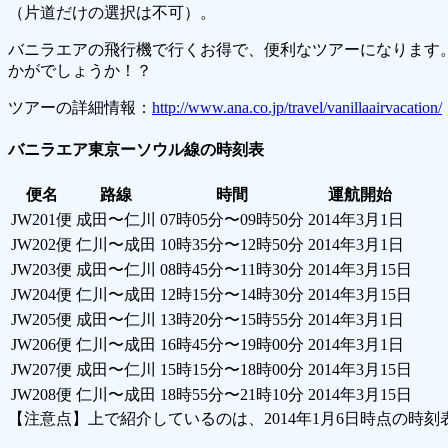
（片道だけの選択は不可）。
バニラエアの飛行機で行くお得で、便利なツアーになります
かがでしょうか！？
ツアーの詳細情報：
http://www.ana.co.jp/travel/vanillaairvacation/
バニラエア東京ーソウル線の時刻表
便名
路線
時間
運航開始
JW201便
成田〜仁川
07時05分〜09時50分
2014年3月1日
JW202便
仁川〜成田
10時35分〜12時50分
2014年3月1日
JW203便
成田〜仁川
08時45分〜11時30分
2014年3月15日
JW204便
仁川〜成田
12時15分〜14時30分
2014年3月15日
JW205便
成田〜仁川
13時20分〜15時55分
2014年3月1日
JW206便
仁川〜成田
16時45分〜19時00分
2014年3月1日
JW207便
成田〜仁川
15時15分〜18時00分
2014年3月15日
JW208便
仁川〜成田
18時55分〜21時10分
2014年3月15日
【注意点】上で紹介しているのは、2014年1月6日時点の