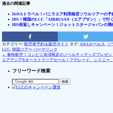
過去の関連記事
DeNAトラベル！バニラエア利用格安ソウルツアーの予約
HIS！韓国のLCC「AIRBUSAN（エアプサン）」
HIS倍返しキャンペーン！ジェットスタージャパンの
カテゴリー:
航空券予約＆販売サイト
タグ:
ANAセールス
,
ソ
LCC
,
韓国ツアー
パーマリンク
←
春秋航空！コンビニ決済限定のノベルティグッズプレゼン
エアアジアXオーストラリアセール！アデレード、シドニー
フリーワード検索