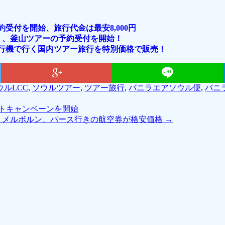
受付を開始、旅行代金は最安8,000円
で行く、釜山ツアーの予約受付を開始！
飛行機で行く国内ツアー旅行を特別価格で販売！
ウルLCC
,
ソウルツアー
,
ツアー旅行
,
バニラエアソウル便
,
バニ
トキャンペーンを開始
、メルボルン、パース行きの航空券が格安価格
→