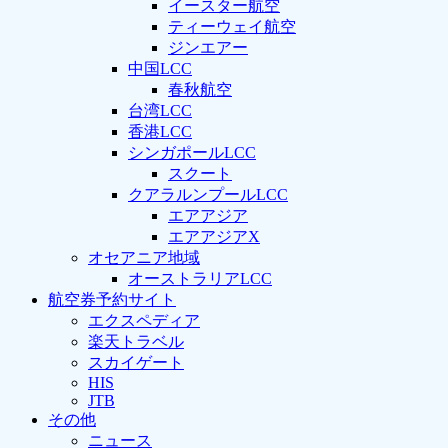
イースター航空
ティーウェイ航空
ジンエアー
中国LCC
春秋航空
台湾LCC
香港LCC
シンガポールLCC
スクート
クアラルンプールLCC
エアアジア
エアアジアX
オセアニア地域
オーストラリアLCC
航空券予約サイト
エクスペディア
楽天トラベル
スカイゲート
HIS
JTB
その他
ニュース