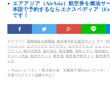
エアアジア（AirAsia）航空券を燃油
本語で予約するならエクスペディア（Exp
です！
カテゴリー:
国際路線＆国際線
,
航空券予約＆販売サイト
タグ:
HI
ージェット
,
エアアジアX
,
エアプサン
,
エイチアイエス
,
ジェット
プライス
,
旅行代理店
,
旅行会社
,
最安価格
,
海外ツアー
,
海外旅行
チャージ代金
,
航空チケット
,
航空券
,
航空券予約サイト
,
航空券予
ンク
←
Peach（ピーチ）！悪天候の為、札幌新千歳
Peach（ピーチ
空港でのフライト訓練を中止！