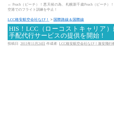
←
Peach（ピーチ）！悪天候の為、札幌新千歳
Peach（ピーチ
空港でのフライト訓練を中止！
LCC格安航空会社なび！
>
国際路線＆国際線
HIS！LCC（ローコストキャリア
手配代行サービスの提供を開始！
投稿日:
2011年11月24日
作成者:
LCC格安航空会社なび！激安飛行