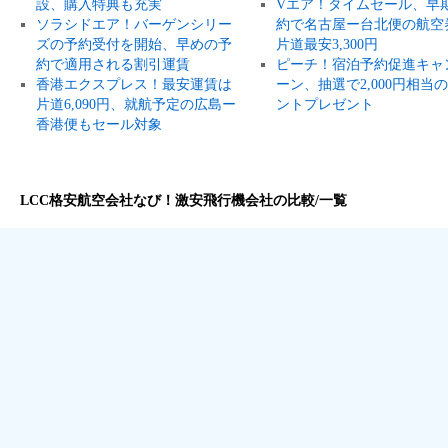
設、購入特典も充実
Vエア！タイムセール、早
ソラシドエア！バーゲンシリー
約で名古屋ー台北便の航空
ズの予約受付を開始、早めの予
片道最安3,300円
約で適用される割引運賃
ピーチ！宿泊予約促進キャ
香港エクスプレス！最安運賃は
ーン、抽選で2,000円相当
片道6,090円、就航予定の広島ー
ントプレゼント
香港便もセール対象
LCC格安航空会社なび！激安飛行機会社の比較/一覧