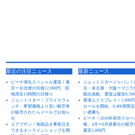
最近の注目ニュース
最新ニュース
ピーチ弾丸スペシャル運賃！東
ジェットスタージャパン！
京ー台北便が往復12,000円、現
京・名古屋・大阪ーマニラ
地滞在15時間の日帰り
順次就航、運賃は最安8,50
ジェットスター！プライスウォ
香港エクスプレス！1,000
ッチ、希望価格より安い航空券
セールを開始、8,400席限
が販売されたらメールでお知ら
い者勝ち
せ
ピーチ！2016年初売りセー
エアプサン！免税品を事前注文
報、4月〜6月搭乗分の航空
できるオンラインショップを開
最安2,000円