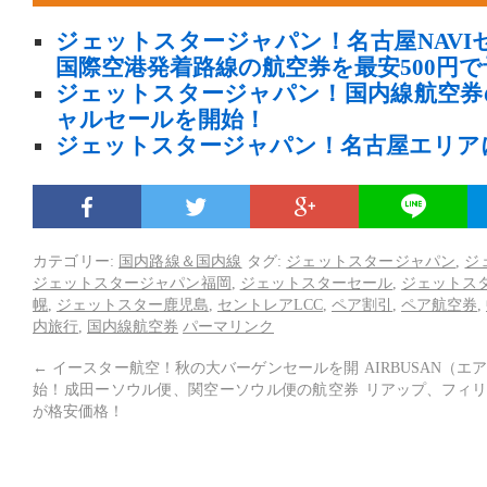
ジェットスタージャパン！名古屋NAVI
国際空港発着路線の航空券を最安500円
ジェットスタージャパン！国内線航空券
ャルセールを開始！
ジェットスタージャパン！名古屋エリア
カテゴリー:
国内路線＆国内線
タグ:
ジェットスタージャパン
,
ジ
ジェットスタージャパン福岡
,
ジェットスターセール
,
ジェットス
幌
,
ジェットスター鹿児島
,
セントレアLCC
,
ペア割引
,
ペア航空券
,
内旅行
,
国内線航空券
パーマリンク
←
イースター航空！秋の大バーゲンセールを開
AIRBUSAN（
始！成田ーソウル便、関空ーソウル便の航空券
リアップ、フィリ
が格安価格！