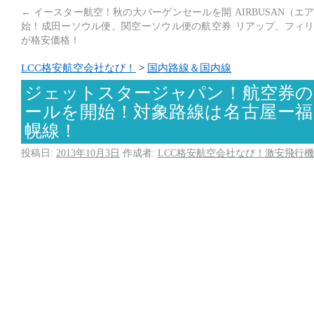
←
イースター航空！秋の大バーゲンセールを開
AIRBUSAN（
始！成田ーソウル便、関空ーソウル便の航空券
リアップ、フィリ
が格安価格！
LCC格安航空会社なび！
>
国内路線＆国内線
ジェットスタージャパン！航空券の
ールを開始！対象路線は名古屋ー福
幌線！
投稿日:
2013年10月3日
作成者:
LCC格安航空会社なび！激安飛行機