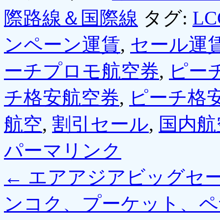
際路線＆国際線
タグ:
L
ンペーン運賃
,
セール運
ーチプロモ航空券
,
ピー
チ格安航空券
,
ピーチ格
航空
,
割引セール
,
国内航
パーマリンク
←
エアアジアビッグセ
ンコク、プーケット、ペ