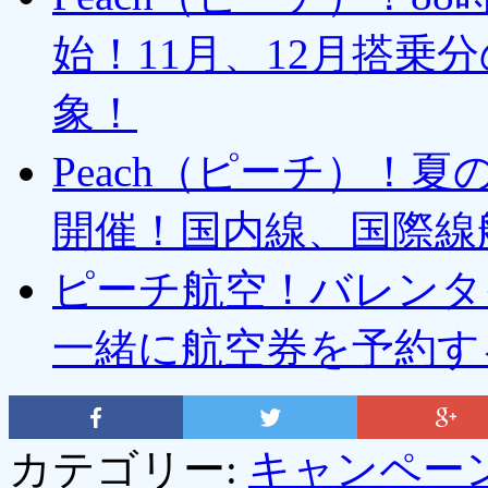
始！11月、12月搭乗
象！
Peach（ピーチ）！
開催！国内線、国際線
ピーチ航空！バレンタ
一緒に航空券を予約す
カテゴリー:
キャンペー