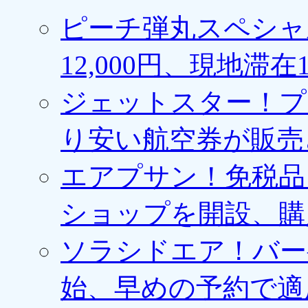
ピーチ弾丸スペシャ
12,000円、現地滞
ジェットスター！プ
り安い航空券が販売
エアプサン！免税品
ショップを開設、購
ソラシドエア！バー
始、早めの予約で適