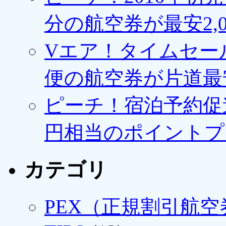
分の航空券が最安2,0
Vエア！タイムセー
便の航空券が片道最安3
ピーチ！宿泊予約促進
円相当のポイントプ
カテゴリ
PEX（正規割引航空