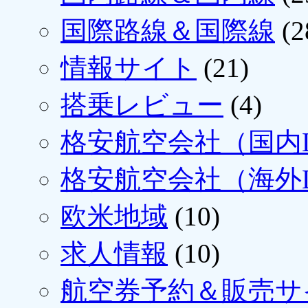
国際路線＆国際線
(2
情報サイト
(21)
搭乗レビュー
(4)
格安航空会社（国内L
格安航空会社（海外L
欧米地域
(10)
求人情報
(10)
航空券予約＆販売サ