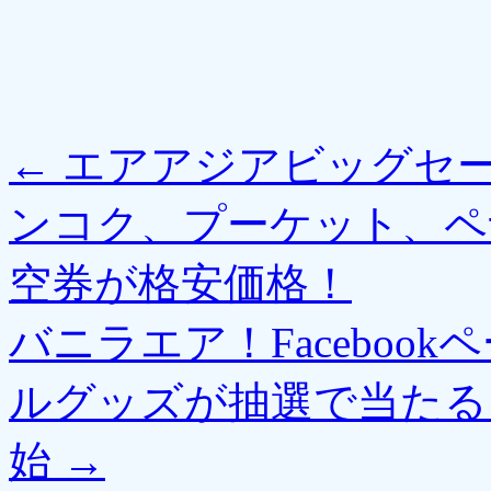
←
エアアジアビッグセ
ンコク、プーケット、ペ
空券が格安価格！
バニラエア！Faceboo
ルグッズが抽選で当たる
始
→