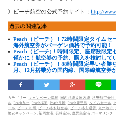
》ピーチ航空の公式予約サイト：
http://www
過去の関連記事
Peach（ピーチ）！72時間限定タイム
海外航空券がバーゲン価格で予約可能！
Peach（ピーチ)！時間限定、座席数限
僅かに！航空券の予約、購入を検討して
Peach（ピーチ）！88時間限定早い者勝
月、12月搭乗分の国内線、国際線航空券
カテゴリー:
キャンペーン情報
,
国内路線＆国内線
,
格安航空会社
ル
,
Peach九州
,
Peach福岡
,
Peach長崎
,
Peach鹿児島
,
タイムセール
,
ール
,
ピーチ九州
,
ピーチ格安航空券
,
ピーチ格安運賃
,
九州地方
,
格安キャンペーン
,
福岡空港
,
長崎空港
,
鹿児島空港
パーマリンク