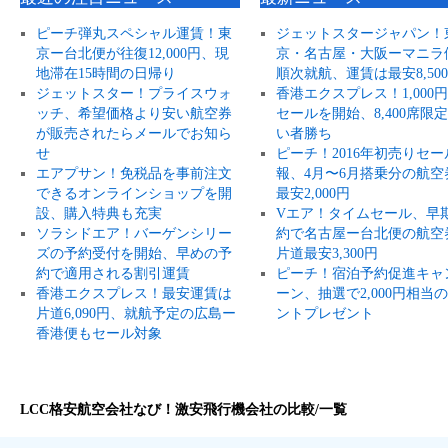
ピーチ弾丸スペシャル運賃！東
ジェットスタージャパン！
京ー台北便が往復12,000円、現
京・名古屋・大阪ーマニラ
地滞在15時間の日帰り
順次就航、運賃は最安8,50
ジェットスター！プライスウォ
香港エクスプレス！1,000
ッチ、希望価格より安い航空券
セールを開始、8,400席限
が販売されたらメールでお知ら
い者勝ち
せ
ピーチ！2016年初売りセー
エアプサン！免税品を事前注文
報、4月〜6月搭乗分の航空
できるオンラインショップを開
最安2,000円
設、購入特典も充実
Vエア！タイムセール、早
ソラシドエア！バーゲンシリー
約で名古屋ー台北便の航空
ズの予約受付を開始、早めの予
片道最安3,300円
約で適用される割引運賃
ピーチ！宿泊予約促進キャ
香港エクスプレス！最安運賃は
ーン、抽選で2,000円相当
片道6,090円、就航予定の広島ー
ントプレゼント
香港便もセール対象
LCC格安航空会社なび！激安飛行機会社の比較/一覧