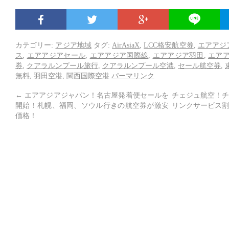
カテゴリー:
アジア地域
タグ:
AirAsiaX
,
LCC格安航空券
,
エアアジ
ス
,
エアアジアセール
,
エアアジア国際線
,
エアアジア羽田
,
エア
券
,
クアラルンプール旅行
,
クアラルンプール空港
,
セール航空券
,
無料
,
羽田空港
,
関西国際空港
パーマリンク
←
エアアジアジャパン！名古屋発着便セールを
チェジュ航空！チ
開始！札幌、福岡、ソウル行きの航空券が激安
リンクサービス割
価格！