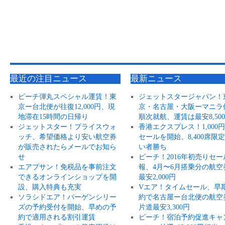
最近の注目ニュース
最新ニュース
ピーチ弾丸スペシャル運賃！東
ジェットスタージャパン！
京ー台北便が往復12,000円、現
京・名古屋・大阪ーマニラ
地滞在15時間の日帰り
順次就航、運賃は最安8,50
ジェットスター！プライスウォ
香港エクスプレス！1,000
ッチ、希望価格より安い航空券
セールを開始、8,400席限
が販売されたらメールでお知ら
い者勝ち
せ
ピーチ！2016年初売りセー
エアプサン！免税品を事前注文
報、4月〜6月搭乗分の航空
できるオンラインショップを開
最安2,000円
設、購入特典も充実
Vエア！タイムセール、早
ソラシドエア！バーゲンシリー
約で名古屋ー台北便の航空
ズの予約受付を開始、早めの予
片道最安3,300円
約で適用される割引運賃
ピーチ！宿泊予約促進キャ