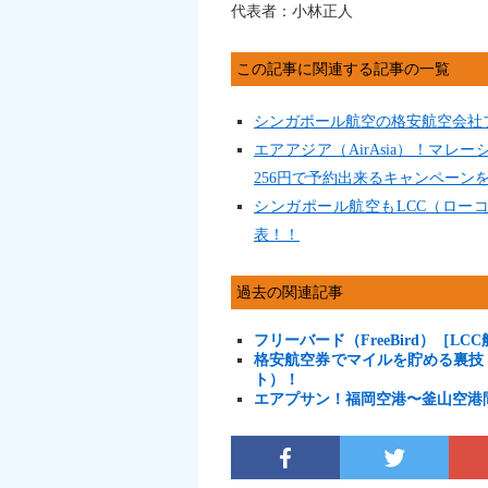
代表者：小林正人
この記事に関連する記事の一覧
シンガポール航空の格安航空会社
エアアジア（AirAsia）！マ
256円で予約出来るキャンペーン
シンガポール航空もLCC（ロー
表！！
過去の関連記事
フリーバード（FreeBird）［
格安航空券でマイルを貯める裏技
ト）！
エアプサン！福岡空港〜釜山空港