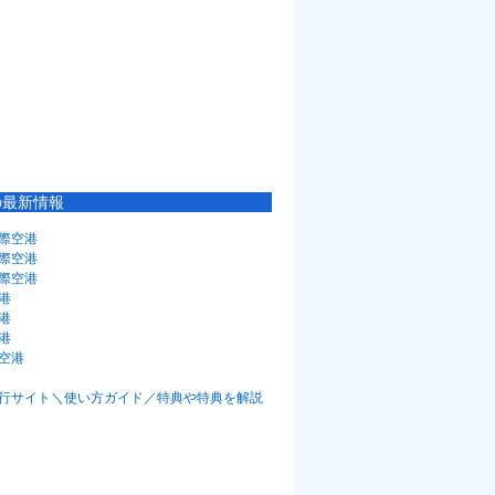
の最新情報
際空港
際空港
際空港
港
港
港
空港