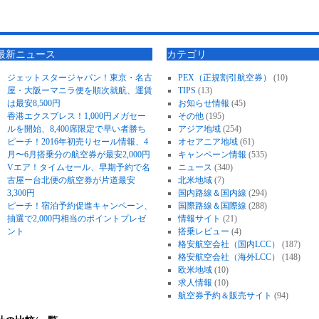
最新ニュース
カテゴリ
ジェットスタージャパン！東京・名古
PEX（正規割引航空券）
(10)
屋・大阪ーマニラ便を順次就航、運賃
TIPS
(13)
は最安8,500円
お知らせ情報
(45)
香港エクスプレス！1,000円メガセー
その他
(195)
ルを開始、8,400席限定で早い者勝ち
アジア地域
(254)
ピーチ！2016年初売りセール情報、4
オセアニア地域
(61)
月〜6月搭乗分の航空券が最安2,000円
キャンペーン情報
(535)
Vエア！タイムセール、早期予約で名
ニュース
(340)
古屋ー台北便の航空券が片道最安
北米地域
(7)
3,300円
国内路線＆国内線
(294)
ピーチ！宿泊予約促進キャンペーン、
国際路線＆国際線
(288)
抽選で2,000円相当のポイントプレゼ
情報サイト
(21)
ント
搭乗レビュー
(4)
格安航空会社（国内LCC）
(187)
格安航空会社（海外LCC）
(148)
欧米地域
(10)
求人情報
(10)
航空券予約＆販売サイト
(94)