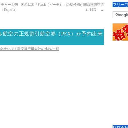
フリー
ーチャージ無
国産LCC「Peach（ピーチ）」の初号機が関西国際空港
pedia）
に到着！
→
ル航空の正規割引航空券（PEX）が予約出来
空会社なび！激安飛行機会社の比較/一覧
航空会