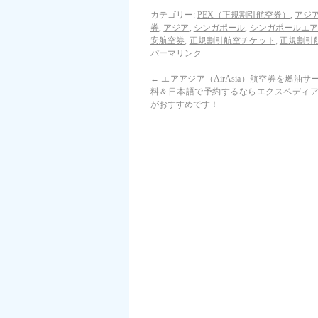
カテゴリー:
PEX（正規割引航空券）
,
アジ
券
,
アジア
,
シンガポール
,
シンガポールエ
安航空券
,
正規割引航空チケット
,
正規割引
パーマリンク
←
エアアジア（AirAsia）航空券を燃油サ
料＆日本語で予約するならエクスペディア（Ex
がおすすめです！