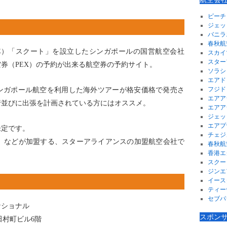
ピーチ
ジェッ
バニラ
春秋航
LCC）「スクート」を設立したシンガポールの国営航空会社
スカイ
スター
券（PEX）の予約が出来る航空券の予約サイト。
ソラシ
エアド
フジド
ンガポール航空を利用した海外ツアーが格安価格で発売さ
エアア
行並びに出張を計画されている方にはオススメ。
エアア
ジェッ
エアプ
未定です。
チェジ
空）などが加盟する、スターアライアンスの加盟航空会社で
春秋航
香港エ
スクー
ジンエ
イース
ティー
セブパ
ナショナル
スポン
田村町ビル6階