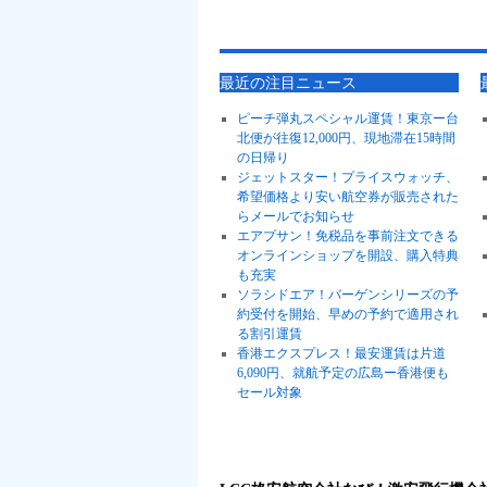
最近の注目ニュース
ピーチ弾丸スペシャル運賃！東京ー台
北便が往復12,000円、現地滞在15時間
の日帰り
ジェットスター！プライスウォッチ、
希望価格より安い航空券が販売された
らメールでお知らせ
エアプサン！免税品を事前注文できる
オンラインショップを開設、購入特典
も充実
ソラシドエア！バーゲンシリーズの予
約受付を開始、早めの予約で適用され
る割引運賃
香港エクスプレス！最安運賃は片道
6,090円、就航予定の広島ー香港便も
セール対象