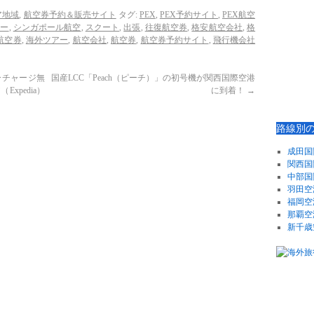
ア地域
,
航空券予約＆販売サイト
タグ:
PEX
,
PEX予約サイト
,
PEX航空
アー
,
シンガポール航空
,
スクート
,
出張
,
往復航空券
,
格安航空会社
,
格
航空券
,
海外ツアー
,
航空会社
,
航空券
,
航空券予約サイト
,
飛行機会社
ーチャージ無
国産LCC「Peach（ピーチ）」の初号機が関西国際空港
pedia）
に到着！
→
路線別
成田国
関西国
中部国
羽田空
福岡空
那覇空
新千歳