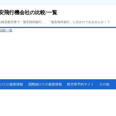
安飛行機会社の比較/一覧
Cの格安航空券で「激安国内旅行」、「激安海外旅行」に出かけてみませんか！？
LCCの最新情報
国際線LCCの最新情報
航空券予約サイト
その他