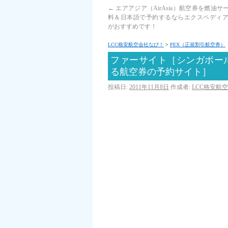
←
エアアジア（AirAsia）航空券を燃油サ
料＆日本語で予約するならエクスペディア（Ex
がおすすめです！
LCC格安航空会社なび！
>
PEX（正規割引航空券）
ファーサイト［シンガポー
る航空券の予約サイト］
投稿日:
2011年11月8日
作成者:
LCC格安航