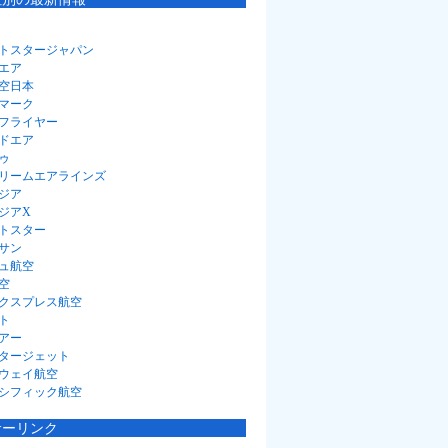
トスタージャパン
エア
空日本
マーク
フライヤー
ドエア
ゥ
リームエアラインズ
ジア
ジアX
トスター
サン
ュ航空
空
クスプレス航空
ト
アー
タージェット
ウェイ航空
シフィック航空
サーリンク