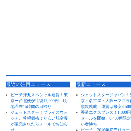
最近の注目ニュース
最新ニュース
ピーチ弾丸スペシャル運賃！東
ジェットスタージャパン！
京ー台北便が往復12,000円、現
京・名古屋・大阪ーマニラ
地滞在15時間の日帰り
順次就航、運賃は最安8,50
ジェットスター！プライスウォ
香港エクスプレス！1,000
ッチ、希望価格より安い航空券
セールを開始、8,400席限
が販売されたらメールでお知ら
い者勝ち
せ
ピーチ！2016年初売りセー