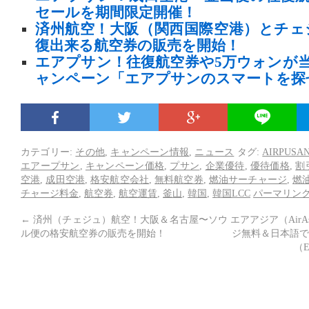
セールを期間限定開催！
済州航空！大阪（関西国際空港）とチェ
復出来る航空券の販売を開始！
エアプサン！往復航空券や5万ウォンが
ャンペーン「エアプサンのスマートを探
カテゴリー:
その他
,
キャンペーン情報
,
ニュース
タグ:
AIRPUSA
エアープサン
,
キャンペーン価格
,
プサン
,
企業優待
,
優待価格
,
割
空港
,
成田空港
,
格安航空会社
,
無料航空券
,
燃油サーチャージ
,
燃
チャージ料金
,
航空券
,
航空運賃
,
釜山
,
韓国
,
韓国LCC
パーマリン
←
済州（チェジュ）航空！大阪＆名古屋〜ソウ
エアアジア（Air
ル便の格安航空券の販売を開始！
ジ無料＆日本語で
（