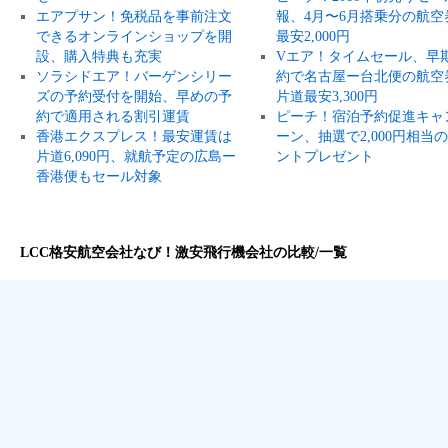
エアプサン！免税品を事前注文
報、4月〜6月搭乗分の航空
できるオンラインショップを開
最安2,000円
設、購入特典も充実
Vエア！タイムセール、早
ソラシドエア！バーゲンシリー
約で名古屋ー台北便の航空
ズの予約受付を開始、早めの予
片道最安3,300円
約で適用される割引運賃
ピーチ！宿泊予約促進キャ
香港エクスプレス！最安運賃は
ーン、抽選で2,000円相当
片道6,090円、就航予定の広島ー
ントプレゼント
香港便もセール対象
LCC格安航空会社なび！激安飛行機会社の比較/一覧