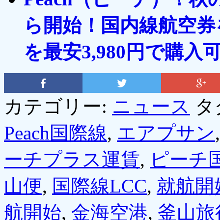
ら開始！国内線航空券を
を最安3,980円で購入
カテゴリー:
ニュース
タ
Peach国際線
,
エアプサン
ーチプラス運賃
,
ピーチ
山便
,
国際線LCC
,
就航開
航開始
,
金海空港
,
釜山旅