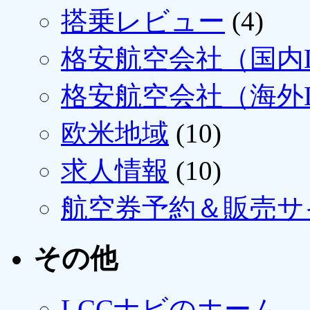
搭乗レビュー
(4)
格安航空会社（国内L
格安航空会社（海外L
欧米地域
(10)
求人情報
(10)
航空券予約＆販売サ
その他
LCCナビのホーム