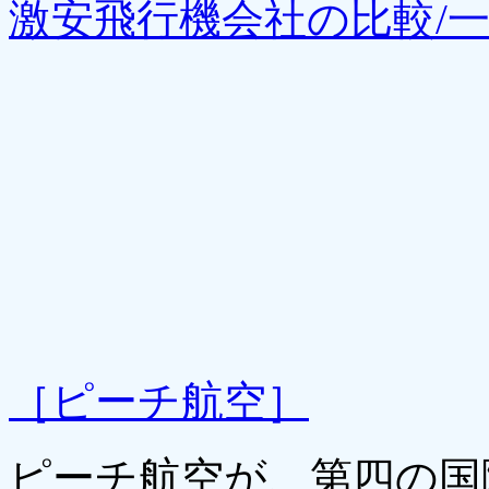
激安飛行機会社の比較/
［ピーチ航空］
ピーチ航空が、第四の国