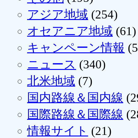
アジア地域
(254)
オセアニア地域
(61)
キャンペーン情報
(5
ニュース
(340)
北米地域
(7)
国内路線＆国内線
(2
国際路線＆国際線
(2
情報サイト
(21)