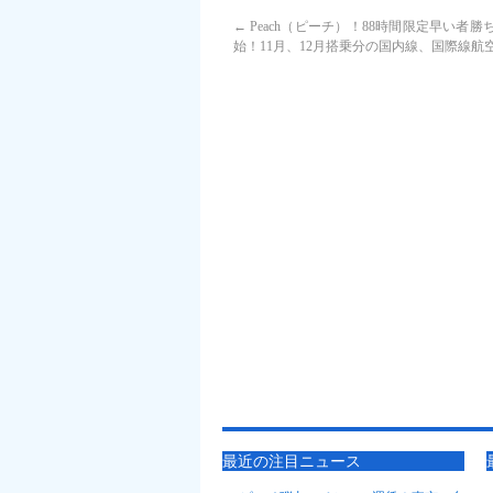
←
Peach（ピーチ）！88時間限定早い者勝
始！11月、12月搭乗分の国内線、国際線航
最近の注目ニュース