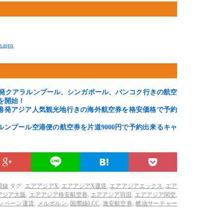
ia.aspx
発クアラルンプール、シンガポール、バンコク行きの航空
を開始！
港発アジア人気観光地行きの海外航空券を格安価格で予約
ルンプール空港便の航空券を片道9000円で予約出来るキャ
際線
タグ:
エアアジアX
,
エアアジアX運賃
,
エアアジアエックス
,
エア
アジア大阪
,
エアアジア格安航空券
,
エアアジア羽田
,
エアアジア関空
,
ンペーン運賃
,
メルボルン
,
国際線LCC
,
激安航空券
,
燃油サーチャー