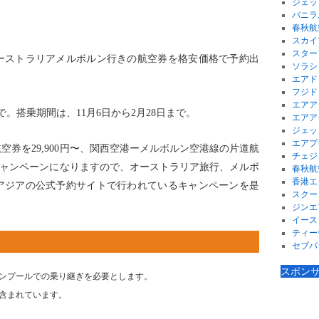
ジェッ
バニラ
春秋航
スカイ
スター
ーストラリアメルボルン行きの航空券を格安価格で予約出
ソラシ
。
エアド
フジド
エアア
まで。搭乗期間は、11月6日から2月28日まで。
エアア
ジェッ
エアプ
券を29,900円〜、関西空港ーメルボルン空港線の片道航
チェジ
なキャンペーンになりますので、オーストラリア旅行、メルボ
春秋航
香港エ
アジアの公式予約サイトで行われているキャンペーンを是
スクー
ジンエ
イース
ティー
セブパ
スポン
ンプールでの乗り継ぎを必要とします。
含まれています。