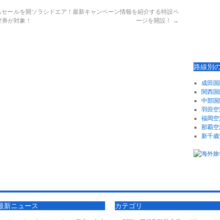
ちセールを開
ソラシドエア！最新キャンペーン情報を紹介する特設ペ
空券が対象！
ージを開設！
→
路線別
成田国
関西国
中部国
羽田空
福岡空
那覇空
新千歳
最新ニュース
カテゴリ