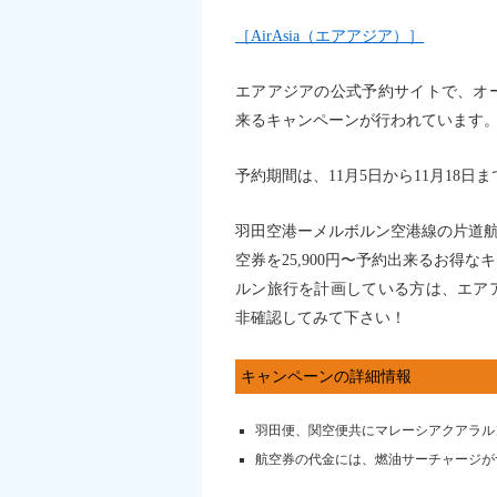
［AirAsia（エアアジア）］
エアアジアの公式予約サイトで、オ
来るキャンペーンが行われています
予約期間は、11月5日から11月18日
羽田空港ーメルボルン空港線の片道航空
空券を25,900円〜予約出来るお得
ルン旅行を計画している方は、エア
非確認してみて下さい！
キャンペーンの詳細情報
羽田便、関空便共にマレーシアクアラル
航空券の代金には、燃油サーチャージが