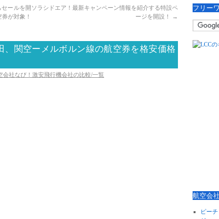
フリー
ちセールを開
ソラシドエア！最新キャンペーン情報を紹介する特設ペ
空券が対象！
ージを開設！
→
！羽田、関空ーメルボルン線の航空券を格安価格
航空会社なび！激安飛行機会社の比較/一覧
航空会
ピーチ