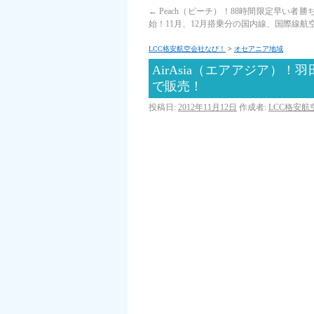
←
Peach（ピーチ）！88時間限定早い者勝
始！11月、12月搭乗分の国内線、国際線航
LCC格安航空会社なび！
>
オセアニア地域
AirAsia（エアアジア）
で販売！
投稿日:
2012年11月12日
作成者:
LCC格安