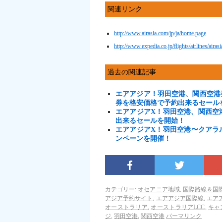
関連リンク
http://www.airasia.com/jp/ja/home.page
http://www.expedia.co.jp/flights/airlines/airas
過去の関連記事
エアアジア！羽田空港、関西空港
券を格安価格で予約出来るセール
エアアジアX！羽田空港、関西空
出来るセールを開始！
エアアジアX！羽田空港〜クアラ
ンペーンを開催！
カテゴリー:
オセアニア地域
,
国際路線＆国
アジア予約サイト
,
エアアジア国際線
,
エア
オーストラリア
,
オーストラリアLCC
,
キャ
ジ
,
羽田空港
,
関西空港
パーマリンク