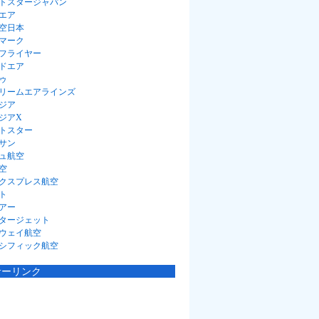
トスタージャパン
エア
空日本
マーク
フライヤー
ドエア
ゥ
リームエアラインズ
ジア
ジアX
トスター
サン
ュ航空
空
クスプレス航空
ト
アー
タージェット
ウェイ航空
シフィック航空
サーリンク