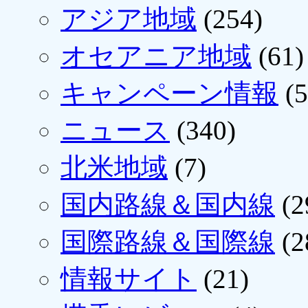
アジア地域
(254)
オセアニア地域
(61)
キャンペーン情報
(5
ニュース
(340)
北米地域
(7)
国内路線＆国内線
(2
国際路線＆国際線
(2
情報サイト
(21)