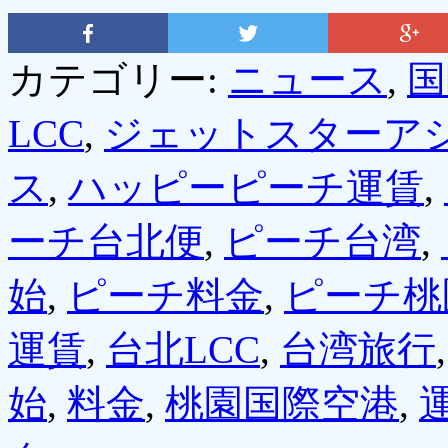
カテゴリー:
ニュース
,
国
LCC
,
ジェットスターア
ス
,
ハッピーピーチ運賃
,
ーチ台北便
,
ピーチ台湾
,
始
,
ピーチ料金
,
ピーチ桃
運賃
,
台北LCC
,
台湾旅行
始
,
料金
,
桃園国際空港
,