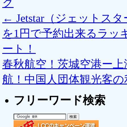
ク
←
Jetstar（ジェット
を1円で予約出来るラッ
ート！
春秋航空！茨城空港ー上
航！中国人団体観光客の
フリーワード検索