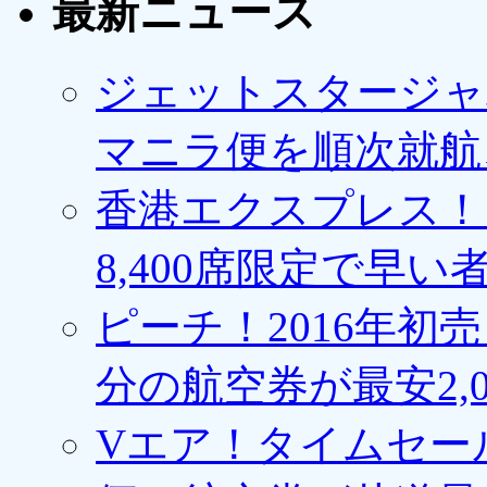
最新ニュース
ジェットスタージャ
マニラ便を順次就航、
香港エクスプレス！1
8,400席限定で早い
ピーチ！2016年初
分の航空券が最安2,0
Vエア！タイムセー