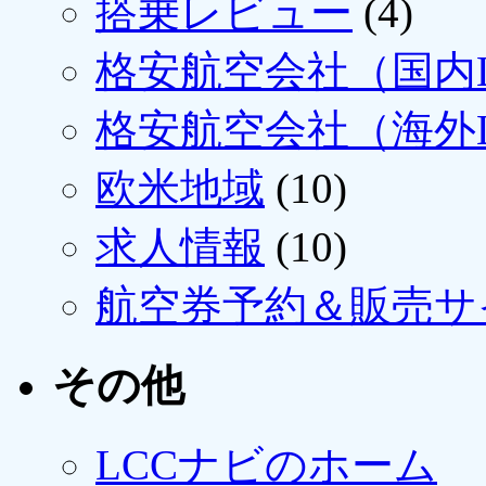
搭乗レビュー
(4)
格安航空会社（国内L
格安航空会社（海外L
欧米地域
(10)
求人情報
(10)
航空券予約＆販売サ
その他
LCCナビのホーム