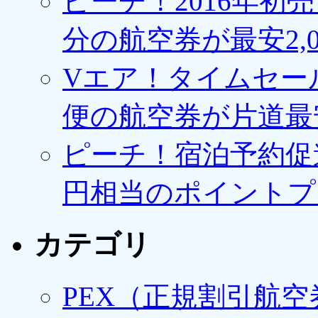
ピーチ！2016年初
分の航空券が最安2,0
Vエア！タイムセー
便の航空券が片道最安3
ピーチ！宿泊予約促進
円相当のポイントプ
カテゴリ
PEX（正規割引航空