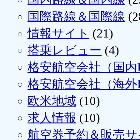
国際路線＆国際線
(2
情報サイト
(21)
搭乗レビュー
(4)
格安航空会社（国内L
格安航空会社（海外L
欧米地域
(10)
求人情報
(10)
航空券予約＆販売サ