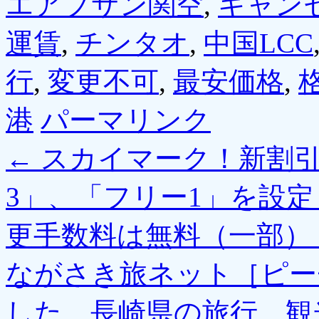
エアプサン関空
,
キャン
運賃
,
チンタオ
,
中国LCC
行
,
変更不可
,
最安価格
,
港
パーマリンク
←
スカイマーク！新割引
3」、「フリー1」を設
更手数料は無料（一部）
ながさき旅ネット［ピー
した、長崎県の旅行、観