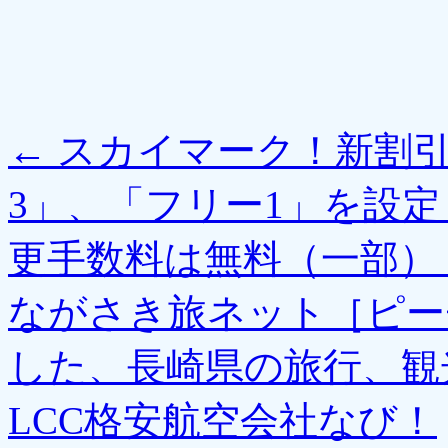
←
スカイマーク！新割引
3」、「フリー1」を設
更手数料は無料（一部）
ながさき旅ネット［ピー
した、長崎県の旅行、観
LCC格安航空会社なび！