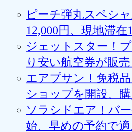
ピーチ弾丸スペシャ
12,000円、現地滞
ジェットスター！プ
り安い航空券が販売
エアプサン！免税品
ショップを開設、購
ソラシドエア！バー
始、早めの予約で適