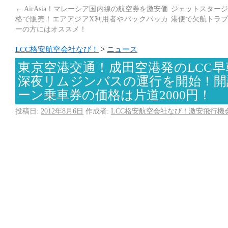
←
AirAsia！マレーシア国内線の航空券を激安価
ジェットスタージ
格で販売！エアアジアX利用者やバックパッカ
港便で欠航トラブ
ーの方にはオススメ！
LCC格安航空会社なび！
>
ニュース
東京空港交通！成田空港発のLCC
深夜リムジンバスの運行を開始！開
ーン乗車券の価格は片道2000円！
投稿日:
2012年8月6日
作成者:
LCC格安航空会社なび！激安飛行機