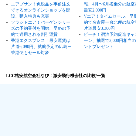
エアプサン！免税品を事前注文
報、4月〜6月搭乗分の航空
できるオンラインショップを開
最安2,000円
設、購入特典も充実
Vエア！タイムセール、早
ソラシドエア！バーゲンシリー
約で名古屋ー台北便の航空
ズの予約受付を開始、早めの予
片道最安3,300円
約で適用される割引運賃
ピーチ！宿泊予約促進キャ
香港エクスプレス！最安運賃は
ーン、抽選で2,000円相当
片道6,090円、就航予定の広島ー
ントプレゼント
香港便もセール対象
LCC格安航空会社なび！激安飛行機会社の比較/一覧