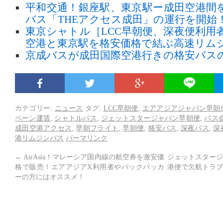
平和交通！銀座駅、東京駅ー成田空港間
バス「THEアクセス成田」の運行を開始
東京シャトル［LCC早朝便、深夜便利用
空港と東京駅を格安価格で結ぶ高速リム
京成バスが成田国際空港行きの格安バス
カテゴリー:
ニュース
タグ:
LCC早朝便
,
エアアジアジャパン早朝
ペーン運賃
,
シャトルバス
,
ジェットスタージャパン早朝便
,
バス
成田空港アクセス
,
早朝フライト
,
早朝便
,
格安バス
,
深夜バス
,
深
港リムジンバス
パーマリンク
←
AirAsia！マレーシア国内線の航空券を激安価
ジェットスタージ
格で販売！エアアジアX利用者やバックパッカ
港便で欠航トラブ
ーの方にはオススメ！