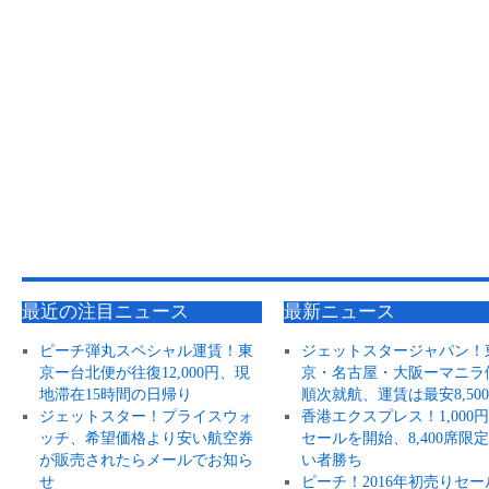
最近の注目ニュース
最新ニュース
ピーチ弾丸スペシャル運賃！東
ジェットスタージャパン！
京ー台北便が往復12,000円、現
京・名古屋・大阪ーマニラ
地滞在15時間の日帰り
順次就航、運賃は最安8,50
ジェットスター！プライスウォ
香港エクスプレス！1,000
ッチ、希望価格より安い航空券
セールを開始、8,400席限
が販売されたらメールでお知ら
い者勝ち
せ
ピーチ！2016年初売りセー