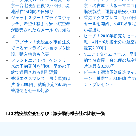
京ー台北便が往復12,000円、現
京・名古屋・大阪ーマニラ
地滞在15時間の日帰り
順次就航、運賃は最安8,50
ジェットスター！プライスウォ
香港エクスプレス！1,000
ッチ、希望価格より安い航空券
セールを開始、8,400席限
が販売されたらメールでお知ら
い者勝ち
せ
ピーチ！2016年初売りセー
エアプサン！免税品を事前注文
報、4月〜6月搭乗分の航空
できるオンラインショップを開
最安2,000円
設、購入特典も充実
Vエア！タイムセール、早
ソラシドエア！バーゲンシリー
約で名古屋ー台北便の航空
ズの予約受付を開始、早めの予
片道最安3,300円
約で適用される割引運賃
ピーチ！宿泊予約促進キャ
香港エクスプレス！最安運賃は
ーン、抽選で2,000円相当
片道6,090円、就航予定の広島ー
ントプレゼント
香港便もセール対象
LCC格安航空会社なび！激安飛行機会社の比較/一覧