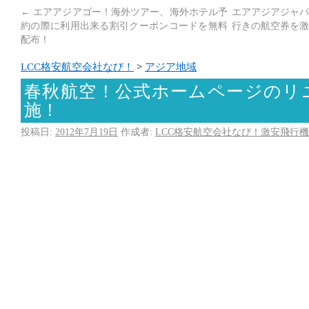
←
エアアジアゴー！海外ツアー、海外ホテル予
エアアジアジャパ
約の際に利用出来る割引クーポンコードを無料
行きの航空券を激
配布！
LCC格安航空会社なび！
>
アジア地域
春秋航空！公式ホームページのリ
施！
投稿日:
2012年7月19日
作成者:
LCC格安航空会社なび！激安飛行機