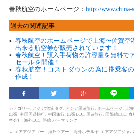
春秋航空のホームページ：
http://www.china-
過去の関連記事
春秋航空のホームページで上海〜佐賀空港
出来る航空券が販売されています！
春秋航空！預入手荷物の許容量を無料で
セールを開催！
春秋航空！コストダウンの為に搭乗客
作成！
カテゴリー:
アジア地域
タグ:
アジア周遊旅行
,
ホームページ
,
上海
出張
,
中国周遊旅行
,
中国旅行
,
出張LCC
,
周遊旅行
,
国際線LCC
,
春
空会社
,
海外LCC
,
路線
パーマリンク
←
エアアジアゴー！海外ツアー、海外ホテル予
エアアジアジャパ