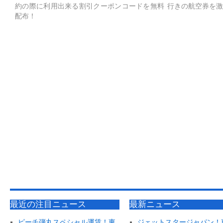
約の際に利用出来る割引クーポンコードを無料
行きの航空券を激
配布！
最近の注目ニュース
最新ニュース
ピーチ弾丸スペシャル運賃！東
ジェットスタージャパン！