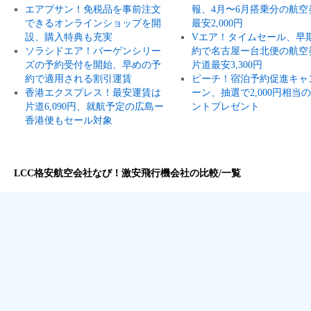
エアプサン！免税品を事前注文
報、4月〜6月搭乗分の航空
できるオンラインショップを開
最安2,000円
設、購入特典も充実
Vエア！タイムセール、早
ソラシドエア！バーゲンシリー
約で名古屋ー台北便の航空
ズの予約受付を開始、早めの予
片道最安3,300円
約で適用される割引運賃
ピーチ！宿泊予約促進キャ
香港エクスプレス！最安運賃は
ーン、抽選で2,000円相当
片道6,090円、就航予定の広島ー
ントプレゼント
香港便もセール対象
LCC格安航空会社なび！激安飛行機会社の比較/一覧