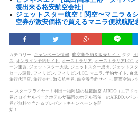
復出来る格安航空会社］
ジェットスター航空！関空〜マニラ＆
空券が激安価格で買えるマニラ便就航記
カテゴリー:
キャンペーン情報
,
航空券予約＆販売サイト
タグ:
H
ス
,
オンライン予約サイト
,
オーストラリア
,
オーストラリアLCC
,
ーン運賃
,
ジェットスター大阪
,
ジェットスター成田
,
ジェットス
セール運賃
,
フィリピン
,
フィリピンLCC
,
マニラ
,
予約サイト
,
台北
旅行代理店
,
旅行会社
,
激安航空券
,
航空券予約サイト
,
関西空港
パ
←
スターフライヤー！羽田ー福岡線の往復航空
AIRDO（エア
券とロイヤルパークホテルザ福岡のホテル宿泊
のAIRDOスペ
券が無料で当たるプレゼントキャンペーンを開
始！