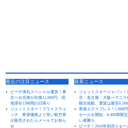
最近の注目ニュース
最新ニュース
ピーチ弾丸スペシャル運賃！東
ジェットスタージャパン！
京ー台北便が往復12,000円、現
京・名古屋・大阪ーマニラ
地滞在15時間の日帰り
順次就航、運賃は最安8,50
ジェットスター！プライスウォ
香港エクスプレス！1,000
ッチ、希望価格より安い航空券
セールを開始、8,400席限
が販売されたらメールでお知ら
い者勝ち
せ
ピーチ！2016年初売りセー