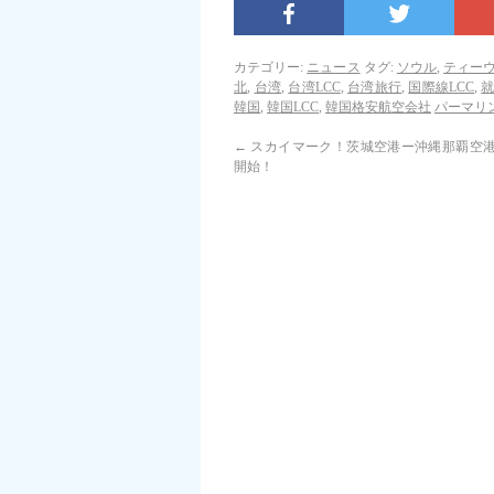
カテゴリー:
ニュース
タグ:
ソウル
,
ティー
北
,
台湾
,
台湾LCC
,
台湾旅行
,
国際線LCC
,
韓国
,
韓国LCC
,
韓国格安航空会社
パーマリ
←
スカイマーク！茨城空港ー沖縄那覇空
開始！