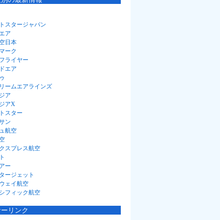
トスタージャパン
エア
空日本
マーク
フライヤー
ドエア
ゥ
リームエアラインズ
ジア
ジアX
トスター
サン
ュ航空
空
クスプレス航空
ト
アー
タージェット
ウェイ航空
シフィック航空
サーリンク