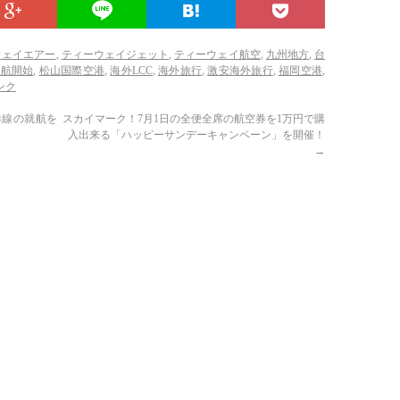
ウェイエアー
,
ティーウェイジェット
,
ティーウェイ航空
,
九州地方
,
台
就航開始
,
松山国際空港
,
海外LCC
,
海外旅行
,
激安海外旅行
,
福岡空港
,
ンク
港線の就航を
スカイマーク！7月1日の全便全席の航空券を1万円で購
入出来る「ハッピーサンデーキャンペーン」を開催！
→