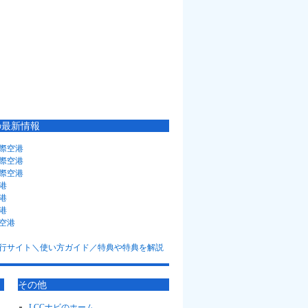
の最新情報
際空港
際空港
際空港
港
港
港
空港
その他
LCCナビのホーム