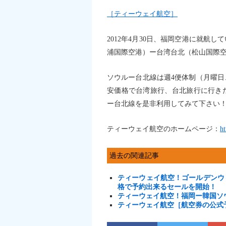
［ティーウェイ航空］
2012年4月30日、福岡空港に就航
浦国際空港）ー台湾台北（松山国際
ソウルー台北線は週4便体制（月曜
安価格で台湾旅行、台北旅行に行き
ー台北線を是非利用してみて下さい
ティーウェイ航空のホームページ：
ht
過去の関連記事
ティーウェイ航空！ゴールデンウ
格で予約出来るセールを開始！
ティーウェイ航空！福岡ー韓国ソウ
ティーウェイ航空［航空券の公式