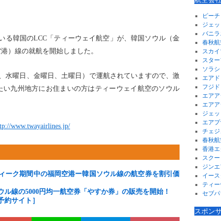
ピーチ
ジェッ
バニラ
している韓国のLCC「ティーウェイ航空」が、韓国ソウル（金
春秋航
空港）線の就航を開始しました。
スカイ
スター
ソラシ
日、水曜日、金曜日、土曜日）で運航されていますので、激
エアド
フジド
たい九州地方にお住まいの方はティーウェイ航空のソウル
エアア
！
エアア
ジェッ
エアプ
tp://www.twayairlines.jp/
チェジ
春秋航
香港エ
スクー
ジンエ
ィーク期間中の福岡空港ー韓国ソウル線の航空券を割引価
イース
ティー
ル線の5000円均一航空券「やすか券」の販売を開始！
セブパ
予約サイト］
スポン