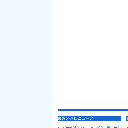
最近の注目ニュース
ピーチ弾丸スペシャル運賃！東京ー台