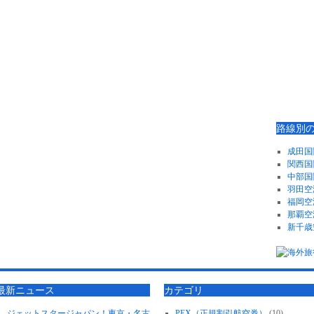
路線別
成田国
関西国
中部国
羽田空
福岡空
那覇空
新千歳
最新ニュース
カテゴリ
ジェットスタージャパン！東京・名古
PEX（正規割引航空券）
(10)