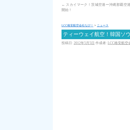
←
スカイマーク！茨城空港ー沖縄那覇空
開始！
LCC格安航空会社なび！
>
ニュース
ティーウェイ航空！韓国ソ
投稿日:
2012年5月5日
作成者:
LCC格安航