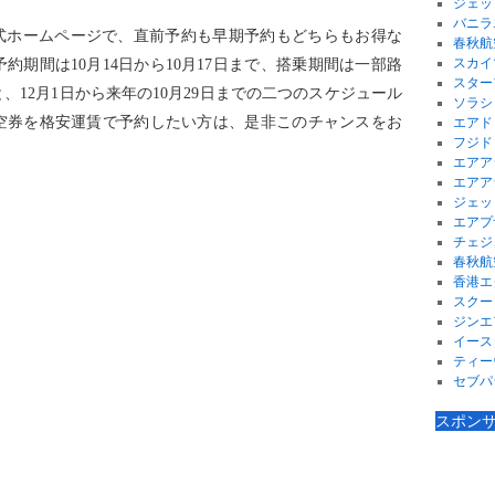
ジェッ
バニラ
公式ホームページで、直前予約も早期予約もどちらもお得な
春秋航
スカイ
期間は10月14日から10月17日まで、搭乗期間は一部路
スター
でと、12月1日から来年の10月29日までの二つのスケジュール
ソラシ
空券を格安運賃で予約したい方は、是非このチャンスをお
エアド
フジド
エアア
エアア
ジェッ
エアプ
チェジ
春秋航
香港エ
スクー
ジンエ
イース
ティー
セブパ
スポン