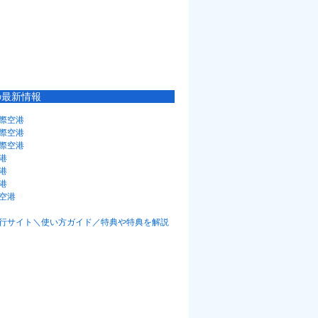
の最新情報
際空港
際空港
際空港
港
港
港
空港