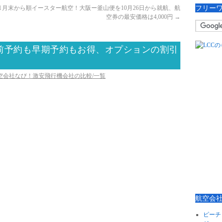
フリー
1月末から順
イースター航空！大阪ー釜山便を10月26日から就航、航
空券の最安価格は4,000円
→
前予約も早期予約もお得、オプションの割引
航空会社なび！激安飛行機会社の比較/一覧
航空会
ピーチ