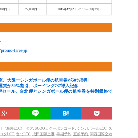
,000円〜
22,000円〜
2015年12月1日~2016年10月29日
/
/promo-fares-jp
京、大阪ーシンガポール便の航空券が50%割引
賃が50%割引、ボーイング737導入記念
限定セール、台北便とシンガポール便の航空券を特別価格で
社（海外LCC）
タグ:
SCOOT
,
クーポンコード
,
シンガポールLCC
,
ス
コクLCC
,
台北LCC
,
成田国際空港
,
早期予約
,
直前予約
,
関西国際空港