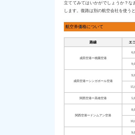
立ててみてはいかがでしょうか？な
します。復路は別の航空会社を使う
航空券価格について
路線
エ
6,
成田空港ー桃園空港
9,
9,
成田空港ーシンガポール空港
15
関西空港ー高雄空港
5,
8,
関西空港ードンムアン空港
10
9,