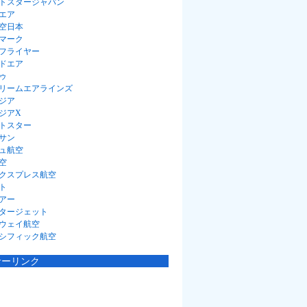
トスタージャパン
エア
空日本
マーク
フライヤー
ドエア
ゥ
リームエアラインズ
ジア
ジアX
トスター
サン
ュ航空
空
クスプレス航空
ト
アー
タージェット
ウェイ航空
シフィック航空
サーリンク