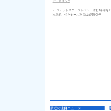
パーマリンク
←
ジェットスタージャパン！台北3路線を1
次就航、特別セール運賃は最安990円
最近の注目ニュース