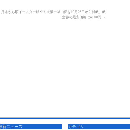
1月末から順
イースター航空！大阪ー釜山便を10月26日から就航、航
空券の最安価格は4,000円
→
最新ニュース
カテゴリ