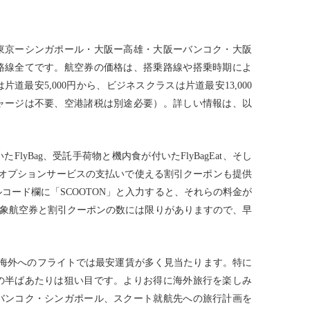
東京ーシンガポール・大阪ー高雄・大阪ーバンコク・大阪
路線全てです。航空券の価格は、搭乗路線や搭乗時期によ
道最安5,000円から、ビジネスクラスは片道最安13,000
ャージは不要、空港諸税は別途必要）。詳しい情報は、以
lyBag、受託手荷物と機内食が付いたFlyBagEat、そし
ど各種オプションサービスの支払いで使える割引クーポンも提供
コード欄に「SCOOTON」と入力すると、それらの料金が
ル対象航空券と割引クーポンの数には限りがありますので、早
から海外へのフライトでは最安運賃が多く見当たります。特に
の半ばあたりは狙い目です。よりお得に海外旅行を楽しみ
バンコク・シンガポール、スクート就航先への旅行計画を