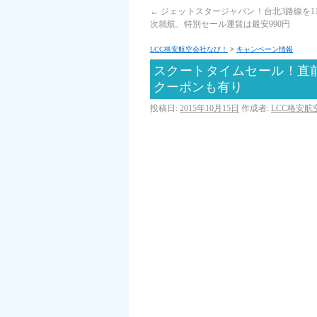
←
ジェットスタージャパン！台北3路線を1
次就航、特別セール運賃は最安990円
LCC格安航空会社なび！
>
キャンペーン情報
スクートタイムセール！直
クーポンも有り
投稿日:
2015年10月15日
作成者:
LCC格安