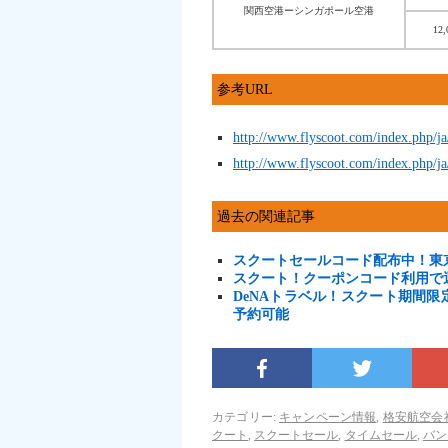
関西空港ーシンガポール空港
12
参考URL
http://www.flyscoot.com/index.php/ja
http://www.flyscoot.com/index.php/ja
過去の関連記事
スクートセールコード配布中！東
スクート！クーポンコード利用で運
DeNAトラベル！スクート期間
予約可能
カテゴリー:
キャンペーン情報
,
格安航空会
クート
,
スクートセール
,
タイムセール
,
バン