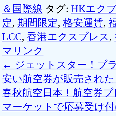
＆国際線
タグ:
HKエク
定
,
期間限定
,
格安運賃
,
LCC
,
香港エクスプレス
,
マリンク
←
ジェットスター！プ
安い航空券が販売された
春秋航空日本！航空券プ
マーケットで応募受け