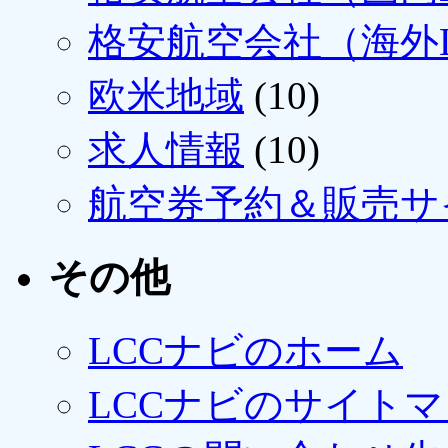
格安航空会社（海外L
欧米地域
(10)
求人情報
(10)
航空券予約＆販売サ
その他
LCCナビのホーム
LCCナビのサイト