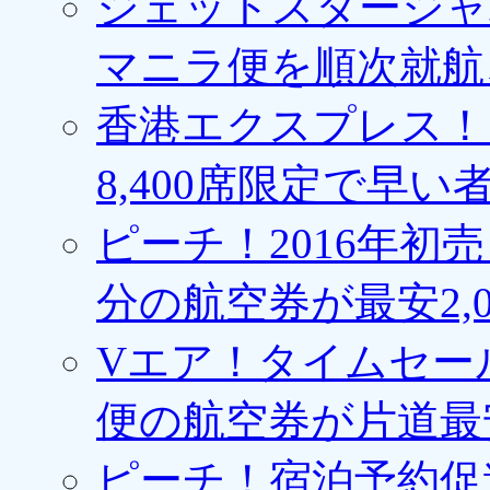
ジェットスタージャ
マニラ便を順次就航、
香港エクスプレス！1
8,400席限定で早い
ピーチ！2016年初
分の航空券が最安2,0
Vエア！タイムセー
便の航空券が片道最安3
ピーチ！宿泊予約促進