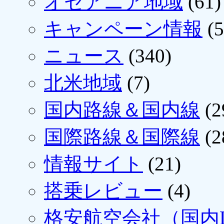
オセアニア地域
(61)
キャンペーン情報
(5
ニュース
(340)
北米地域
(7)
国内路線＆国内線
(2
国際路線＆国際線
(2
情報サイト
(21)
搭乗レビュー
(4)
格安航空会社（国内L