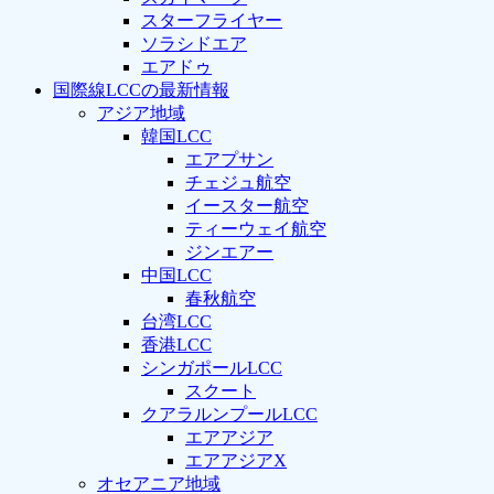
スターフライヤー
ソラシドエア
エアドゥ
国際線LCCの最新情報
アジア地域
韓国LCC
エアプサン
チェジュ航空
イースター航空
ティーウェイ航空
ジンエアー
中国LCC
春秋航空
台湾LCC
香港LCC
シンガポールLCC
スクート
クアラルンプールLCC
エアアジア
エアアジアX
オセアニア地域