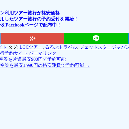
ン利用ツアー旅行が格安価格
用したツアー旅行の予約受付を開始！
acebookページで配布中！
イト
タグ:
LCCツアー
,
るるぶトラベル
,
ジェットスタージャパ
行予約サイト
パーマリンク
券を片道最安900円で予約可能
空券を最安1,990円の格安運賃で予約可能
→