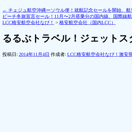
←
チェジュ航空沖縄ーソウル便！就航記念セールを開始、航空
ピーチ冬旅宣言セール！11月〜2月搭乗分の国内線、国際線航
LCC格安航空会社なび！
>
格安航空会社（国内LCC）
るるぶトラベル！ジェットス
投稿日:
2014年11月4日
作成者:
LCC格安航空会社なび！激安