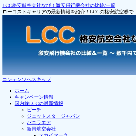
LCC格安航空会社なび！激安飛行機会社の比較/一覧
ローコストキャリアの最新情報を紹介！LCCの格安航空券
コンテンツへスキップ
ホーム
キャンペーン情報
国内線LCCの最新情報
ピーチ
ジェットスタージャパン
バニラエア
新興航空会社
スカイマーク