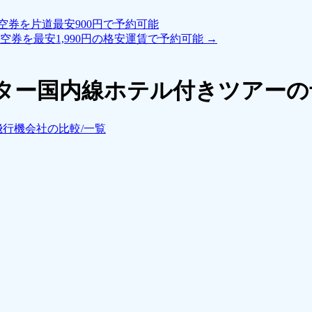
券を片道最安900円で予約可能
空券を最安1,990円の格安運賃で予約可能
→
ター国内線ホテル付きツアーの
飛行機会社の比較/一覧