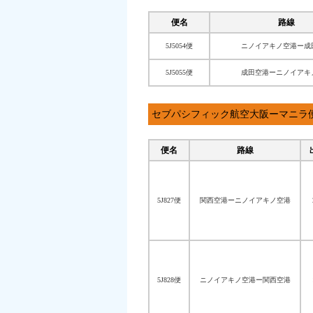
便名
路線
5J5054便
ニノイアキノ空港ー成
5J5055便
成田空港ーニノイアキ
セブパシフィック航空大阪ーマニラ
便名
路線
5J827便
関西空港ーニノイアキノ空港
5J828便
ニノイアキノ空港ー関西空港