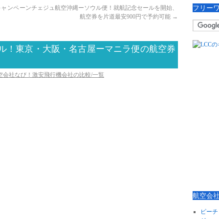
フリー
キャンペーン
チェジュ航空沖縄ーソウル便！就航記念セールを開始、
航空券を片道最安900円で予約可能
→
ール！東京・大阪・名古屋ーマニラ便の航空券
航空会社なび！激安飛行機会社の比較/一覧
航空会
ピーチ