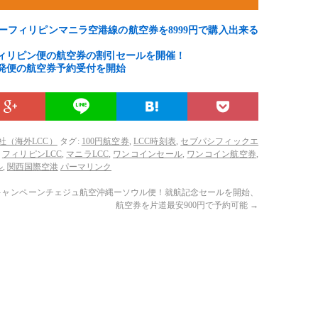
ーフィリピンマニラ空港線の航空券を8999円で購入出来る
ィリピン便の航空券の割引セールを開催！
発便の航空券予約受付を開始
社（海外LCC）
タグ:
100円航空券
,
LCC時刻表
,
セブパシフィックエ
,
フィリピンLCC
,
マニラLCC
,
ワンコインセール
,
ワンコイン航空券
,
ル
,
関西国際空港
パーマリンク
キャンペーン
チェジュ航空沖縄ーソウル便！就航記念セールを開始、
航空券を片道最安900円で予約可能
→