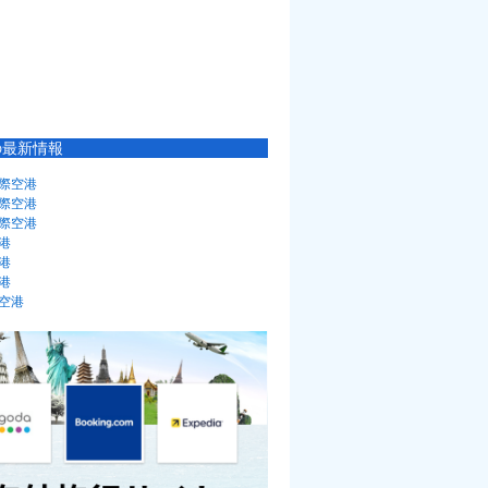
の最新情報
際空港
際空港
際空港
港
港
港
空港