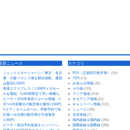
最新ニュース
カテゴリ
ジェットスタージャパン！東京・名古
PEX（正規割引航空券）
(10)
屋・大阪ーマニラ便を順次就航、運賃
TIPS
(13)
は最安8,500円
お知らせ情報
(45)
香港エクスプレス！1,000円メガセー
その他
(195)
ルを開始、8,400席限定で早い者勝ち
アジア地域
(254)
ピーチ！2016年初売りセール情報、4
オセアニア地域
(61)
月〜6月搭乗分の航空券が最安2,000円
キャンペーン情報
(535)
Vエア！タイムセール、早期予約で名
ニュース
(340)
古屋ー台北便の航空券が片道最安
北米地域
(7)
3,300円
国内路線＆国内線
(294)
ピーチ！宿泊予約促進キャンペーン、
国際路線＆国際線
(288)