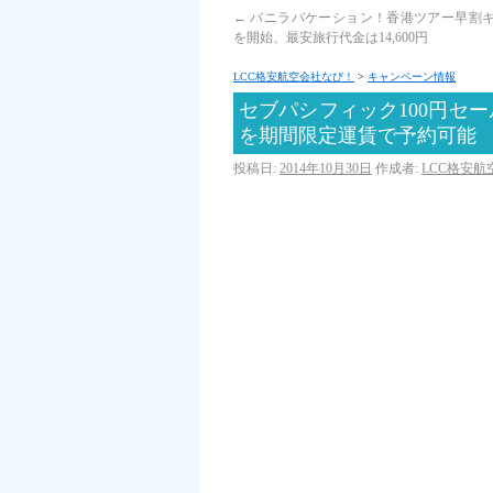
←
バニラバケーション！香港ツアー早割
を開始、最安旅行代金は14,600円
LCC格安航空会社なび！
>
キャンペーン情報
セブパシフィック100円セ
を期間限定運賃で予約可能
投稿日:
2014年10月30日
作成者:
LCC格安