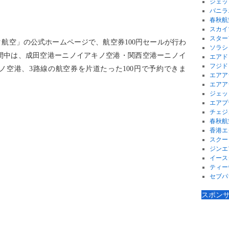
ジェッ
バニラ
春秋航
スカイ
スター
ク航空」の公式ホームページで、航空券100円セールが行わ
ソラシ
間中は、成田空港ーニノイアキノ空港・関西空港ーニノイ
エアド
フジド
ノ空港、3路線の航空券を片道たった100円で予約できま
エアア
エアア
ジェッ
エアプ
チェジ
春秋航
香港エ
スクー
ジンエ
イース
ティー
セブパ
スポン