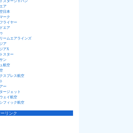
トスタージャパン
エア
空日本
マーク
フライヤー
ドエア
ゥ
リームエアラインズ
ジア
ジアX
トスター
サン
ュ航空
空
クスプレス航空
ト
アー
タージェット
ウェイ航空
シフィック航空
サーリンク