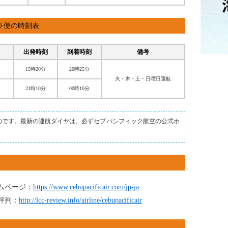
ラ便の時刻表
出発時刻
到着時刻
備考
15時20分
20時25分
火・木・土・日曜日運航
21時10分
00時10分
のです。最新の運航ダイヤは、必ずセブパシフィック航空の公式ホ
ムページ：
https://www.cebupacificair.com/jp-ja
評判：
http://lcc-review.info/airline/cebupacificair