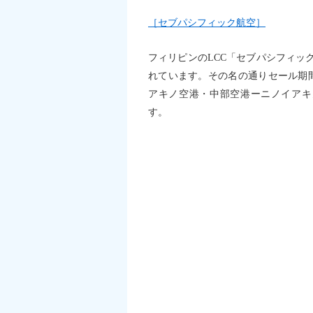
［セブパシフィック航空］
フィリピンのLCC「セブパシフィッ
れています。その名の通りセール期
アキノ空港・中部空港ーニノイアキ
す。