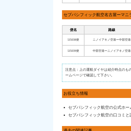
セブパシフィック航空名古屋ーマニ
便名
路線
5J5038便
ニノイアキノ空港ー中部空港
5J5039便
中部空港ーニノイアキノ空港
注意点：上の運航ダイヤは紹介時点のも
ームページで確認して下さい。
お役立ち情報
セブパシフィック航空の公式ホー
セブパシフィック航空の口コミと
過去の関連記事