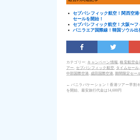
セブパシフィック航空！関西空港
セールを開始！
セブパシフィック航空！大阪〜フ
バニラエア国際線！韓国ソウル出
カテゴリー:
キャンペーン情報
,
格安航空会
アー
,
セブパシフィック航空
,
タイムセール
中部国際空港
,
成田国際空港
,
期間限定セー
←
バニラバケーション！香港ツアー早割
を開始、最安旅行代金は14,600円