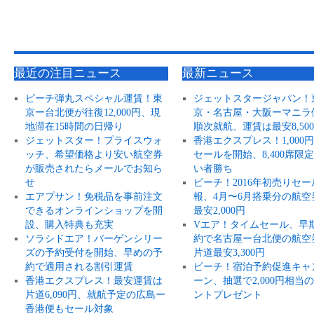
最近の注目ニュース
最新ニュース
ピーチ弾丸スペシャル運賃！東
ジェットスタージャパン！
京ー台北便が往復12,000円、現
京・名古屋・大阪ーマニラ
地滞在15時間の日帰り
順次就航、運賃は最安8,50
ジェットスター！プライスウォ
香港エクスプレス！1,000
ッチ、希望価格より安い航空券
セールを開始、8,400席限
が販売されたらメールでお知ら
い者勝ち
せ
ピーチ！2016年初売りセー
エアプサン！免税品を事前注文
報、4月〜6月搭乗分の航空
できるオンラインショップを開
最安2,000円
設、購入特典も充実
Vエア！タイムセール、早
ソラシドエア！バーゲンシリー
約で名古屋ー台北便の航空
ズの予約受付を開始、早めの予
片道最安3,300円
約で適用される割引運賃
ピーチ！宿泊予約促進キャ
香港エクスプレス！最安運賃は
ーン、抽選で2,000円相当
片道6,090円、就航予定の広島ー
ントプレゼント
香港便もセール対象