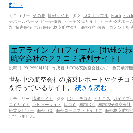
む
→
カテゴリー:
その他
,
情報サイト
|
タグ:
LCCトラブル
,
Peach
,
Pea
チホームページ
,
ピーチ保険
,
ピーチ公式サイト
,
ピーチ公式ホー
題
,
損害保険
,
旅行保険
,
格安航空会社
,
海外旅行保険
|
コメントを
エアラインプロフィール［地球の歩
航空会社のクチコミ評判サイト］
投稿日:
2012年6月13日
作成者:
LCC格安航空会社なび！激安飛行機
世界中の航空会社の搭乗レポートやクチコ
を行っているサイト。
続きを読む
→
カテゴリー:
情報サイト
|
タグ:
LCCクチコミ
,
くちこみ
,
ガイドブ
コミサイト
,
レビューサイト
,
口コミ
,
国内LCC
,
国内格安航空会社
搭乗レビュー
,
海外LCC
,
海外ローコストキャリア
,
海外格安航空
けていません。