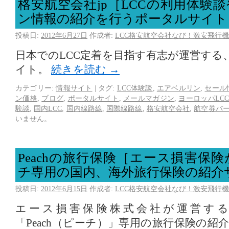
格安航空会社jp［LCCの利用体験談
ン情報の紹介を行うポータルサイト
投稿日:
2012年6月27日
作成者:
LCC格安航空会社なび！激安飛行機
日本でのLCC定着を目指す有志が運営する
イト。
続きを読む
→
カテゴリー:
情報サイト
|
タグ:
LCC体験談
,
エアベルリン
,
セール
ン価格
,
ブログ
,
ポータルサイト
,
メールマガジン
,
ヨーロッパLC
験談
,
国内LCC
,
国内線路線
,
国際線路線
,
格安航空会社
,
航空券バ
いません。
Peachの旅行保険［エース損害保
チ専用の国内、海外旅行保険の紹介
投稿日:
2012年6月15日
作成者:
LCC格安航空会社なび！激安飛行機
エース損害保険株式会社が運営する
「Peach（ピーチ）」専用の旅行保険の紹