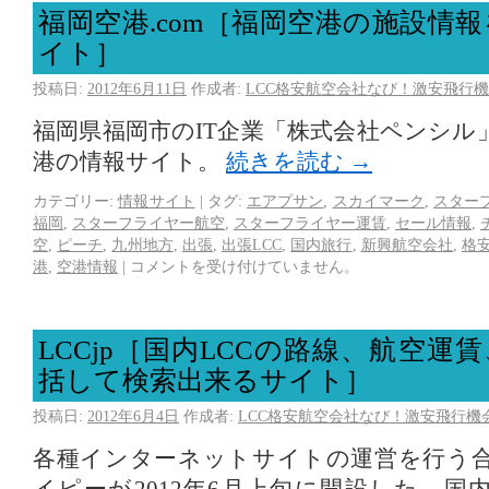
福岡空港.com［福岡空港の施設情
イト］
投稿日:
2012年6月11日
作成者:
LCC格安航空会社なび！激安飛行機
福岡県福岡市のIT企業「株式会社ペンシル
港の情報サイト。
続きを読む
→
カテゴリー:
情報サイト
|
タグ:
エアプサン
,
スカイマーク
,
スター
福岡
,
スターフライヤー航空
,
スターフライヤー運賃
,
セール情報
,
空
,
ピーチ
,
九州地方
,
出張
,
出張LCC
,
国内旅行
,
新興航空会社
,
格
港
,
空港情報
|
コメントを受け付けていません。
LCCjp［国内LCCの路線、航空運
括して検索出来るサイト］
投稿日:
2012年6月4日
作成者:
LCC格安航空会社なび！激安飛行機
各種インターネットサイトの運営を行う