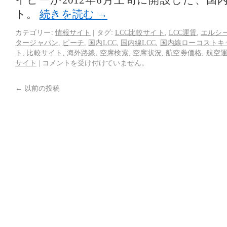
イピーが2012年6月上旬に開設した、国
ト。
続きを読む
→
カテゴリー:
情報サイト
|
タグ:
LCC比較サイト
,
LCC運賃
,
エルシ
タージャパン
,
ピーチ
,
国内LCC
,
国内線LCC
,
国内線ローコストキ
ト
,
比較サイト
,
海外路線
,
空席検索
,
空席状況
,
航空券価格
,
航空
サイト
|
コメントを受け付けていません。
←
以前の投稿