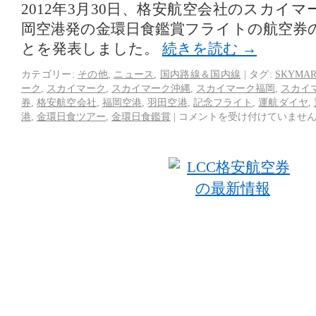
2012年3月30日、格安航空会社のスカイ
岡空港発の金環日食鑑賞フライトの航空券
とを発表しました。
続きを読む
→
カテゴリー:
その他
,
ニュース
,
国内路線＆国内線
|
タグ:
SKYMA
ーク
,
スカイマーク
,
スカイマーク沖縄
,
スカイマーク福岡
,
スカイ
券
,
格安航空会社
,
福岡空港
,
羽田空港
,
記念フライト
,
運航ダイヤ
,
港
,
金環日食ツアー
,
金環日食鑑賞
|
コメントを受け付けていませ