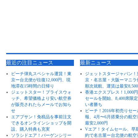
最近の注目ニュース
最新ニュース
ピーチ弾丸スペシャル運賃！東
ジェットスタージャパン！
京ー台北便が往復12,000円、現
京・名古屋・大阪ーマニラ
地滞在15時間の日帰り
順次就航、運賃は最安8,50
ジェットスター！プライスウォ
香港エクスプレス！1,000
ッチ、希望価格より安い航空券
セールを開始、8,400席限
が販売されたらメールでお知ら
い者勝ち
せ
ピーチ！2016年初売りセー
エアプサン！免税品を事前注文
報、4月〜6月搭乗分の航空
できるオンラインショップを開
最安2,000円
設、購入特典も充実
Vエア！タイムセール、早
ソラシドエア！バーゲンシリー
約で名古屋ー台北便の航空