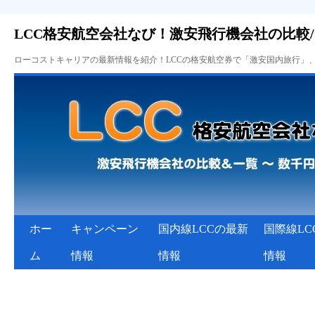
LCC格安航空会社なび！激安飛行機会社の比較
ローコストキャリアの最新情報を紹介！LCCの格安航空券で「激安国内旅行」
ホー
キャンペーン
国内線LCCの最新
国際線LC
ム
情報
情報
情報