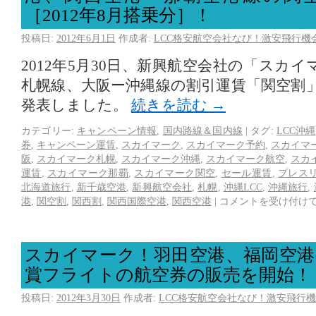
［2012年8月搭乗分］！
投稿日:
2012年6月1日
作成者:
LCC格安航空会社なび！激安飛行機
2012年5月30日、新興航空会社の「スカ
札幌線、大阪ー沖縄線の割引運賃「関空割
発表しました。
続きを読む
→
カテゴリー:
キャンペーン情報
,
国内路線＆国内線
|
タグ:
LCC沖縄
券
,
キャンペーン運賃
,
スカイマーク
,
スカイマーク予約
,
スカイマ
阪
,
スカイマーク札幌
,
スカイマーク沖縄
,
スカイマーク航空
,
スカ
運賃
,
スカイマーク那覇
,
スカイマーク関空
,
セール運賃
,
プレス
北海道旅行
,
新千歳空港
,
新興航空会社
,
札幌
,
沖縄LCC
,
沖縄旅行
,
港
,
関空割
,
関西割
,
関西国際空港
,
関西空港
|
コメントを受け付け
スカイマーク！羽田空港、福岡空港
賞フライトの航空券の販売を開始！
投稿日:
2012年3月30日
作成者:
LCC格安航空会社なび！激安飛行機