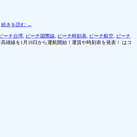
。
続きを読む
→
ピーチ台湾
,
ピーチ国際線
,
ピーチ時刻表
,
ピーチ航空
,
ピーチ
高雄線を1月18日から運航開始！運賃や時刻表を発表！ は
コ