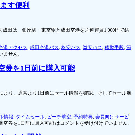
すます便利
ス成田は、銀座駅・東京駅と成田空港を片道運賃1,000円で結
空港アクセス
,
成田空港バス
,
格安バス
,
激安バス
,
移動手段
,
節
いません。
空券を1日前に購入可能
とにより、通常より1日前にセール情報を確認、そしてセール航
ル情報
,
タイムセール
,
ピーチ航空
,
予約特典
,
会員向けサービ
空券を1日前に購入可能 は
コメントを受け付けていません。