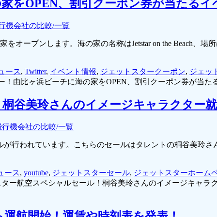
家をOPEN、割引クーポン券が当たるイ
行機会社の比較/一覧
オープンします。海の家の名称はJetstar on the Bea
ニュース
,
Twitter
,
イベント情報
,
ジェットスタークーポン
,
ジェッ
ー！由比ヶ浜ビーチに海の家をOPEN、割引クーポン券が当た
！桐谷美玲さんのイメージキャラクター就
飛行機会社の比較/一覧
ルが行われています。こちらのセールはタレントの桐谷美玲さ
ュース
,
youtube
,
ジェットスターセール
,
ジェットスターホーム
スター航空スペシャルセール！桐谷美玲さんのイメージキャラク
から運航開始！運賃や時刻表を発表！