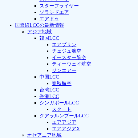
スターフライヤー
ソラシドエア
エアドゥ
国際線LCCの最新情報
アジア地域
韓国LCC
エアプサン
チェジュ航空
イースター航空
ティーウェイ航空
ジンエアー
中国LCC
春秋航空
台湾LCC
香港LCC
シンガポールLCC
スクート
クアラルンプールLCC
エアアジア
エアアジアX
オセアニア地域