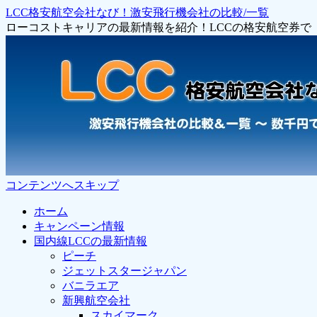
LCC格安航空会社なび！激安飛行機会社の比較/一覧
ローコストキャリアの最新情報を紹介！LCCの格安航空券
コンテンツへスキップ
ホーム
キャンペーン情報
国内線LCCの最新情報
ピーチ
ジェットスタージャパン
バニラエア
新興航空会社
スカイマーク