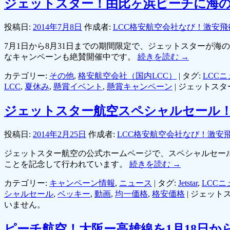
ジェットスター！由比ヶ浜ビーチに海の
投稿日:
2014年7月8日
作成者:
LCC格安航空会社なび！激安飛
7月1日から8月31日までの期間限定で、ジェットスターが海の家を
なキャンペーンも絶賛開催中です。
続きを読む
→
カテゴリー:
その他
,
格安航空会社（国内LCC）
|
タグ:
LCC
LCC
,
夏休み
,
懸賞イベント
,
懸賞キャンペーン
|
ジェットスタ
ジェットスター航空スペシャルセール
投稿日:
2014年2月25日
作成者:
LCC格安航空会社なび！激安
ジェットスター航空の公式ホームページで、スペシャルセー
ことを記念して行われています。
続きを読む
→
カテゴリー:
キャンペーン情報
,
ニュース
|
タグ:
Jetstar
,
LCCニ
シャルセール
,
ベッキー
,
動画
,
均一価格
,
格安価格
|
ジェット
いません。
ピーチ航空！大阪ー高雄線を1月18日