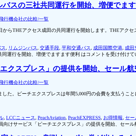
ャトルバスの三社共同運行を開始、増便でま
飛行機会社の比較/一覧
16日からTHEアクセス成田の共同運行を開始します。THEアクセ
バス
,
リムジンバス
,
交通手段
,
平和交通バス
,
成田国際空港
,
成田
社共同運行を開始、増便でますます便利 は
コメントを受け付けて
エクスプレス」の提供を開始、セール航
飛行機会社の比較/一覧
した。ピーチエクスプレスは年間5,000円の会費を支払うこ
ル
,
LCCニュース
,
PeachAviation
,
PeachEXPRESS
,
お得情報
,
セー
員向けサービス「ピーチエクスプレス」の提供を開始、セール航