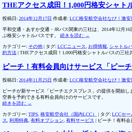
THEアクセス成田！1,000円格安シ
投稿日:
2014年12月17日
作成者:
LCC格安航空会社なび！激安
平和交通・あすか交通・JRバス関東の三社は、2014年12月
ぶ格安シャトルバスです。
続きを読む
→
カテゴリー:
その他
|
タグ:
LCCニュース
,
お得情報
,
シャトル
約方法
|
THEアクセス成田！1,000円格安シャトルバスの三
ピーチ！有料会員向けサービス「ピーチ
投稿日:
2014年11月25日
作成者:
LCC格安航空会社なび！激安
ピーチが新サービス「ピーチエクスプレス」の提供を開始しま
空券を予約できる有料会員向けのサービスです。
続きを読む
→
カテゴリー:
TIPS
,
格安航空会社（国内LCC）
|
タグ:
LCCセー
ス
,
利用特典
,
有料オプション
,
有料サービス
|
ピーチ！有料会