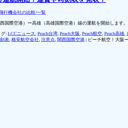
飛行機会社の比較/一覧
（関西国際空港）ー高雄（高雄国際空港）線の運航を開始します
グ:
LCCニュース
,
Peach台湾
,
Peach大阪
,
Peach航空
,
Peach高雄
,
刻表
,
格安航空会社
,
注意点
,
関西国際空港
|
ピーチ航空！大阪ー