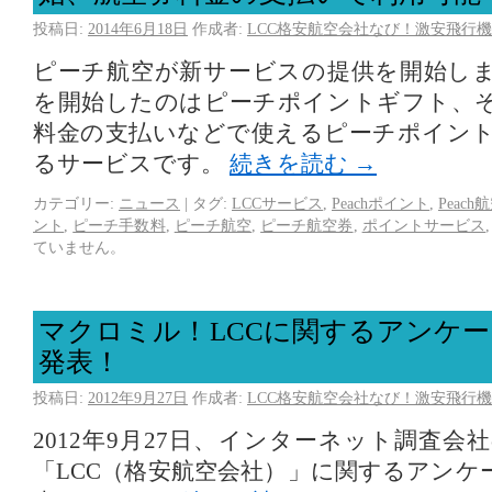
投稿日:
2014年6月18日
作成者:
LCC格安航空会社なび！激安飛行機
ピーチ航空が新サービスの提供を開始し
を開始したのはピーチポイントギフト、
料金の支払いなどで使えるピーチポイン
るサービスです。
続きを読む
→
カテゴリー:
ニュース
|
タグ:
LCCサービス
,
Peachポイント
,
Peach
ント
,
ピーチ手数料
,
ピーチ航空
,
ピーチ航空券
,
ポイントサービス
ていません。
マクロミル！LCCに関するアンケ
発表！
投稿日:
2012年9月27日
作成者:
LCC格安航空会社なび！激安飛行機
2012年9月27日、インターネット調査
「LCC（格安航空会社）」に関するアンケ