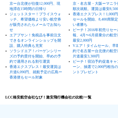
京ー台北便が往復12,000円、現
京・名古屋・大阪ーマニラ
地滞在15時間の日帰り
順次就航、運賃は最安8,50
ジェットスター！プライスウォ
香港エクスプレス！1,000
ッチ、希望価格より安い航空券
セールを開始、8,400席限
が販売されたらメールでお知ら
い者勝ち
せ
ピーチ！2016年初売りセー
エアプサン！免税品を事前注文
報、4月〜6月搭乗分の航空
できるオンラインショップを開
最安2,000円
設、購入特典も充実
Vエア！タイムセール、早
ソラシドエア！バーゲンシリー
約で名古屋ー台北便の航空
ズの予約受付を開始、早めの予
片道最安3,300円
約で適用される割引運賃
ピーチ！宿泊予約促進キャ
香港エクスプレス！最安運賃は
ーン、抽選で2,000円相当
片道6,090円、就航予定の広島ー
ントプレゼント
香港便もセール対象
LCC格安航空会社なび！激安飛行機会社の比較/一覧