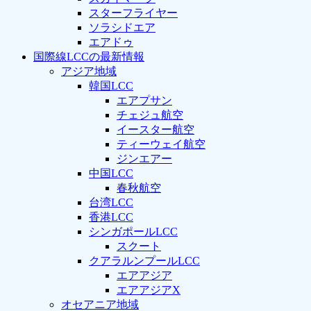
スターフライヤー
ソラシドエア
エアドゥ
国際線LCCの最新情報
アジア地域
韓国LCC
エアプサン
チェジュ航空
イースター航空
ティーウェイ航空
ジンエアー
中国LCC
春秋航空
台湾LCC
香港LCC
シンガポールLCC
スクート
クアラルンプールLCC
エアアジア
エアアジアX
オセアニア地域