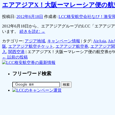
エアアジアX！大阪ーマレーシア便の航
投稿日:
2012年6月18日
作成者:
LCC格安航空会社なび！激安
2012年6月18日から、エアアジアグループのLCC「エア
います。
続きを読む
→
カテゴリー:
アジア地域
,
キャンペーン情報
|
タグ:
AirAsia
,
Ai
阪
,
エアアジア航空チケット
,
エアアジア航空券
,
エアアジア関
入
,
関西空港
|
エアアジアX！大阪ーマレーシア便の航空券が9
←
以前の投稿
フリーワード検索