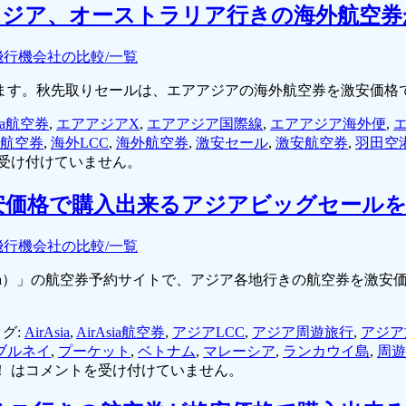
アジア、オーストラリア行きの海外航空券
飛行機会社の比較/一覧
ます。秋先取りセールは、エアアジアの海外航空券を激安価格
sia航空券
,
エアアジアX
,
エアアジア国際線
,
エアアジア海外便
,
航空券
,
海外LCC
,
海外航空券
,
激安セール
,
激安航空券
,
羽田空
受け付けていません。
を激安価格で購入出来るアジアビッグセール
飛行機会社の比較/一覧
irAsia）」の航空券予約サイトで、アジア各地行きの航空券を
グ:
AirAsia
,
AirAsia航空券
,
アジアLCC
,
アジア周遊旅行
,
アジア
ブルネイ
,
プーケット
,
ベトナム
,
マレーシア
,
ランカウイ島
,
周遊
 は
コメントを受け付けていません。