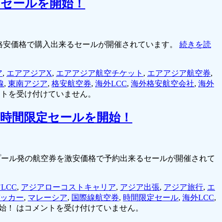
るセールを開始！
空券が格安価格で購入出来るセールが開催されています。
続きを読
ア
,
エアアジアX
,
エアアジア航空チケット
,
エアアジア航空券
,
線
,
東南アジア
,
格安航空券
,
海外LCC
,
海外格安航空会社
,
海外
ントを受け付けていません。
48時間限定セールを開始！
ルンプール発の航空券を激安価格で予約出来るセールが開催されて
LCC
,
アジアローコストキャリア
,
アジア出張
,
アジア旅行
,
エ
ッカー
,
マレーシア
,
国際線航空券
,
時間限定セール
,
海外LCC
,
始！ は
コメントを受け付けていません。