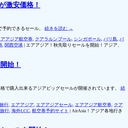
が激安価格！
で予約できるセール。
続きを読む
→
エアアジア航空券
,
クアラルンプール
,
シンガポール
,
バリ島
,
パ
港
,
関西空港
|
エアアジア！秋先取りセールを開始！アジア、
を開始！
激安価格で購入出来るアジアビッグセールが開催されています。
続
旅行
,
エアアジア
,
エアアジアセール
,
エアアジア航空券
,
クア
旅行
,
海外LCC
,
航空券予約サイト
|
AirAsia！アジア各地行き