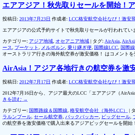
エアアジア！秋先取りセールを開始！
投稿日:
2013年7月23日
作成者:
LCC格安航空会社なび！激安
エアアジアの公式予約サイトで秋先取りセールが行われてい
カテゴリー:
アジア地域
,
オセアニア地域
|
タグ:
AirAsia
,
AirA
ース
,
プーケット
,
メルボルン
,
乗り継ぎ便
,
国際線LCC
,
国際線
オーストラリア行きの海外航空券が激安価格！ は
コメントを
AirAsia！アジア各地行きの航空券
投稿日:
2012年7月17日
作成者:
LCC格安航空会社なび！激安
2012年7月16日から、アジア最大のLCC「エアアジア（A
きを読む
→
カテゴリー:
国際路線＆国際線
,
格安航空会社（海外LCC）
|
タ
ラルンプール
,
セール航空券
,
バックパッカー
,
ビッグセール
,
の航空券を激安価格で購入出来るアジアビッグセールを開始！