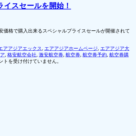
プライスセールを開始！
を激安価格で購入出来るスペシャルプライスセールが開催されて
エアアジアエックス
,
エアアジアホームページ
,
エアアジア大
ア
,
格安航空会社
,
激安航空券
,
航空券
,
航空券予約
,
航空券購
ントを受け付けていません。