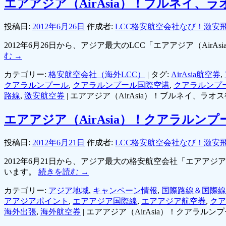
エアアジア（AirAsia）！ブルネイ
投稿日:
2012年6月26日
作成者:
LCC格安航空会社なび！激安
2012年6月26日から、アジア最大のLCC「エアアジア（A
む
→
カテゴリー:
格安航空会社（海外LCC）
|
タグ:
AirAsia航空券
,
クアラルンプール
,
クアラルンプール国際空港
,
クアラルンプ
路線
,
激安航空券
|
エアアジア（AirAsia）！ブルネイ、ラ
エアアジア（AirAsia）！クアラル
投稿日:
2012年6月21日
作成者:
LCC格安航空会社なび！激安
2012年6月21日から、アジア最大の格安航空会社「エアア
います。
続きを読む
→
カテゴリー:
アジア地域
,
キャンペーン情報
,
国際路線＆国際線
アアジアポイント
,
エアアジア国際線
,
エアアジア航空券
,
クア
海外出張
,
海外航空券
|
エアアジア（AirAsia）！クアラル