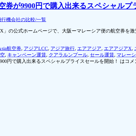
空券が9900円で購入出来るスペシャル
飛行機会社の比較/一覧
アジアX」の公式ホームページで、大阪ーマレーシア便の航空券
rAsia航空券
,
アジアLCC
,
アジア旅行
,
エアアジア
,
エアアジアX
,
空
,
キャンペーン運賃
,
クアラルンプール
,
セール運賃
,
マレーシ
900円で購入出来るスペシャルプライスセールを開始！ は
コメ