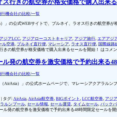
、ラオス行きの航空券が格安価格で購入出来
飛行機会社の比較/一覧
irAsia）」の公式WEBサイトで、ブルネイ、ラオス行きの航
アジアLCC
,
アジアローコストキャリア
,
アジア旅行
,
エアアジ
ール空港
,
ブルネイ直行便
,
マレーシア
,
ラオス直行便
,
国際線路
オス行きの航空券が格安価格で購入出来るセールを開始！ は
コメ
ンプール発の航空券を激安価格で予約出来る
飛行機会社の比較/一覧
ジア（AirAsia）」の公式ホームページで、マレーシアクアラ
|
タグ:
AirAsia
,
AirAsia航空券
,
BIGポイント
,
LCC航空券
,
アジア
ラルンプール
,
セール情報
,
セール運賃
,
タイムセール
,
バックパ
ンプール発の航空券を激安価格で予約出来る48時間限定セールを開