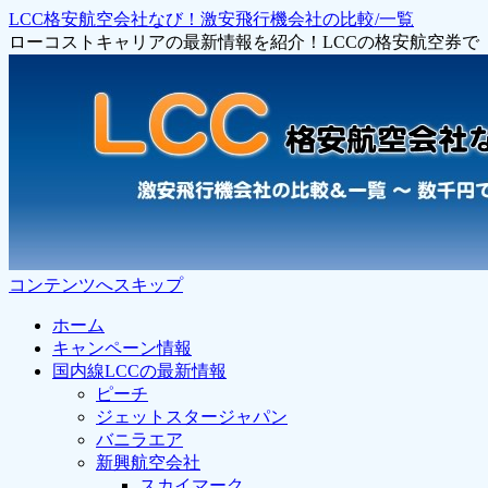
LCC格安航空会社なび！激安飛行機会社の比較/一覧
ローコストキャリアの最新情報を紹介！LCCの格安航空券
コンテンツへスキップ
ホーム
キャンペーン情報
国内線LCCの最新情報
ピーチ
ジェットスタージャパン
バニラエア
新興航空会社
スカイマーク