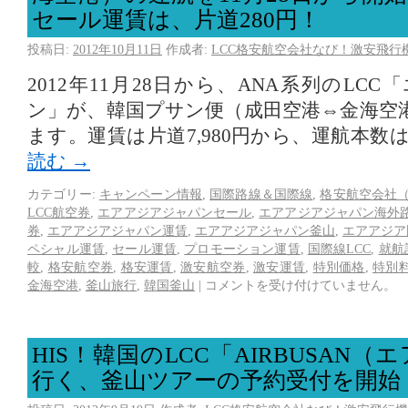
セール運賃は、片道280円！
投稿日:
2012年10月11日
作成者:
LCC格安航空会社なび！激安飛行
2012年11月28日から、ANA系列のLC
ン」が、韓国プサン便（成田空港⇔金海空
ます。運賃は片道7,980円から、運航本数
読む
→
カテゴリー:
キャンペーン情報
,
国際路線＆国際線
,
格安航空会社（
LCC航空券
,
エアアジアジャパンセール
,
エアアジアジャパン海外
券
,
エアアジアジャパン運賃
,
エアアジアジャパン釜山
,
エアアジア
ペシャル運賃
,
セール運賃
,
プロモーション運賃
,
国際線LCC
,
就航
較
,
格安航空券
,
格安運賃
,
激安航空券
,
激安運賃
,
特別価格
,
特別
金海空港
,
釜山旅行
,
韓国釜山
|
コメントを受け付けていません。
HIS！韓国のLCC「AIRBUSAN
行く、釜山ツアーの予約受付を開始