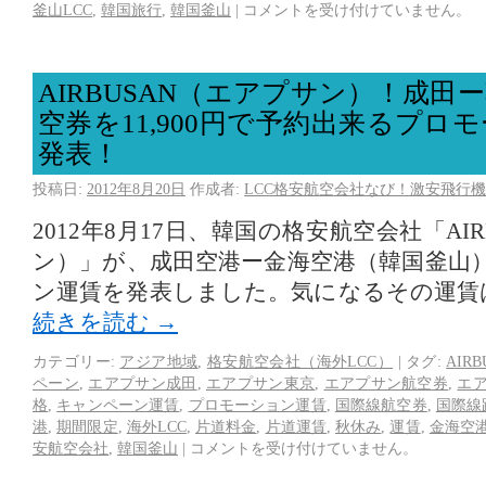
釜山LCC
,
韓国旅行
,
韓国釜山
|
コメントを受け付けていません。
AIRBUSAN（エアプサン）！成田
空券を11,900円で予約出来るプロ
発表！
投稿日:
2012年8月20日
作成者:
LCC格安航空会社なび！激安飛行機
2012年8月17日、韓国の格安航空会社「AI
ン）」が、成田空港ー金海空港（韓国釜山
ン運賃を発表しました。気になるその運賃は、
続きを読む
→
カテゴリー:
アジア地域
,
格安航空会社（海外LCC）
|
タグ:
AIRB
ペーン
,
エアプサン成田
,
エアプサン東京
,
エアプサン航空券
,
エ
格
,
キャンペーン運賃
,
プロモーション運賃
,
国際線航空券
,
国際線
港
,
期間限定
,
海外LCC
,
片道料金
,
片道運賃
,
秋休み
,
運賃
,
金海空
安航空会社
,
韓国釜山
|
コメントを受け付けていません。