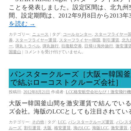
ことを発表しました。設定区間は、北九州
間、設定期間は、2012年9月8日から2013年
を読む
→
カテゴリー:
ニュース
|
タグ:
コールセンター
,
スターフライヤー
券
,
スターフライヤー運賃
,
スターフライヤー韓国
,
割引運賃
,
北九
ー
,
弾丸トラベル
,
弾丸旅行
,
往復航空券
,
日帰り海外旅行
,
激安運
国釜山
|
コメントを受け付けていません。
パンスタークルーズ［大阪ー韓国釜
で結ぶローコストクルーズ会社］
投稿日:
2012年8月21日
作成者:
LCC格安航空会社なび！激安飛行機
大阪ー韓国釜山間を激安運賃で結んでい
ズ会社。海版のLCCとしても注目されてい
カテゴリー:
その他
|
タグ:
LCC
,
パンスタークルーズ運賃
,
パンス
ルーズ
,
割引運賃
,
大阪
,
格安運賃
,
海のLCC
,
海版LCC
,
激安運賃
,