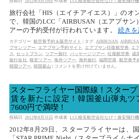
投稿日:
2012年9月19日
作成者:
LCC格安航空会社なび！激安飛行機
旅行会社「HIS（エイチアイエス）」のオ
で、韓国のLCC「AIRBUSAN（エアプサ
アーの予約受付が行われています。
続きを
カテゴリー:
航空券予約＆販売サイト
|
タグ:
AIRBUSAN
,
AIRBU
プサンツアー
,
エアプサン予約サイト
,
エアプサン往復航空券
,
エ
ス
,
セットプラン
,
ツアー旅行
,
パッケージツアー
,
往復航空券
,
成
旅行会社
,
格安ツアー
,
海外ツアー
,
海外旅行
,
福岡空港
,
航空券予
韓国ツアー
,
韓国釜山
|
コメントを受け付けていません。
スターフライヤー国際線！スタープ
賃を新たに設定！韓国釜山弾丸ツ
7600円で満喫！
投稿日:
2012年8月31日
作成者:
LCC格安航空会社なび！激安飛行機
2012年8月29日、スターフライヤーは
「STAR PRIME Night（スタープライ