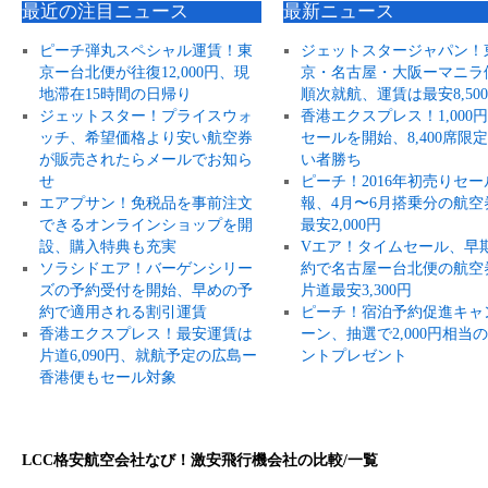
最近の注目ニュース
最新ニュース
ピーチ弾丸スペシャル運賃！東
ジェットスタージャパン！
京ー台北便が往復12,000円、現
京・名古屋・大阪ーマニラ
地滞在15時間の日帰り
順次就航、運賃は最安8,50
ジェットスター！プライスウォ
香港エクスプレス！1,000
ッチ、希望価格より安い航空券
セールを開始、8,400席限
が販売されたらメールでお知ら
い者勝ち
せ
ピーチ！2016年初売りセー
エアプサン！免税品を事前注文
報、4月〜6月搭乗分の航空
できるオンラインショップを開
最安2,000円
設、購入特典も充実
Vエア！タイムセール、早
ソラシドエア！バーゲンシリー
約で名古屋ー台北便の航空
ズの予約受付を開始、早めの予
片道最安3,300円
約で適用される割引運賃
ピーチ！宿泊予約促進キャ
香港エクスプレス！最安運賃は
ーン、抽選で2,000円相当
片道6,090円、就航予定の広島ー
ントプレゼント
香港便もセール対象
LCC格安航空会社なび！激安飛行機会社の比較/一覧