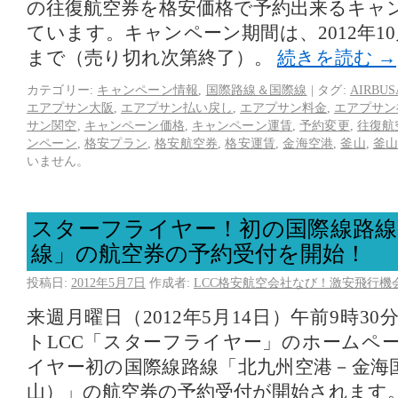
の往復航空券を格安価格で予約出来るキャ
ています。キャンペーン期間は、2012年10
まで（売り切れ次第終了）。
続きを読む
→
カテゴリー:
キャンペーン情報
,
国際路線＆国際線
|
タグ:
AIRBUS
エアプサン大阪
,
エアプサン払い戻し
,
エアプサン料金
,
エアプサン
サン関空
,
キャンペーン価格
,
キャンペーン運賃
,
予約変更
,
往復航
ンペーン
,
格安プラン
,
格安航空券
,
格安運賃
,
金海空港
,
釜山
,
釜
いません。
スターフライヤー！初の国際線路線
線」の航空券の予約受付を開始！
投稿日:
2012年5月7日
作成者:
LCC格安航空会社なび！激安飛行機
来週月曜日（2012年5月14日）午前9時3
トLCC「スターフライヤー」のホームペ
イヤー初の国際線路線「北九州空港－金海
山）」の航空券の予約受付が開始されます