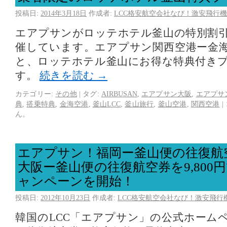
投稿日:
2014年3月18日
作成者:
LCC格安航空会社なび！激安飛行機
エアプサンがロッテホテル釜山の特別割
催しています。エアプサン関西空港ー金
と、ロッテホテル釜山にお得な特典付き
す。
続きを読む
→
カテゴリー:
その他
|
タグ:
AIRBUSAN
,
エアプサン大阪
,
エアプサ
典
,
搭乗特典
,
金海空港
,
釜山LCC
,
釜山旅行
,
釜山空港
,
関西空港
|
ん。
エアプサン！福岡ー釜山便の往復航空券
大阪ー釜山便の往復航空券を9,800
ャンペーンを開始！
投稿日:
2012年10月23日
作成者:
LCC格安航空会社なび！激安飛行
韓国のLCC「エアプサン」の公式ホーム