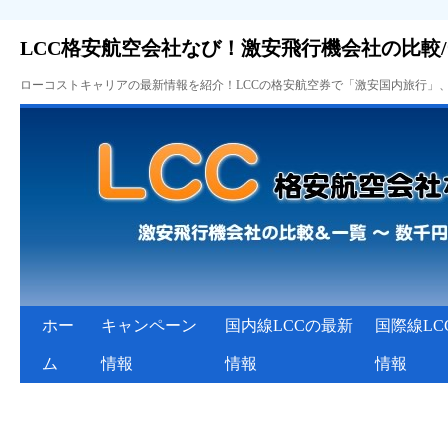
LCC格安航空会社なび！激安飛行機会社の比較
ローコストキャリアの最新情報を紹介！LCCの格安航空券で「激安国内旅行」
ホー
キャンペーン
国内線LCCの最新
国際線LC
ム
情報
情報
情報