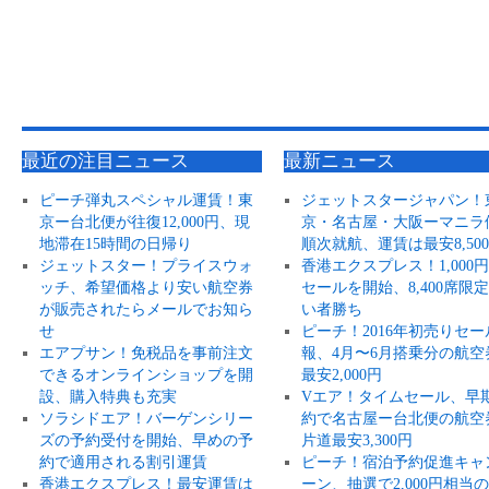
最近の注目ニュース
最新ニュース
ピーチ弾丸スペシャル運賃！東
ジェットスタージャパン！
京ー台北便が往復12,000円、現
京・名古屋・大阪ーマニラ
地滞在15時間の日帰り
順次就航、運賃は最安8,50
ジェットスター！プライスウォ
香港エクスプレス！1,000
ッチ、希望価格より安い航空券
セールを開始、8,400席限
が販売されたらメールでお知ら
い者勝ち
せ
ピーチ！2016年初売りセー
エアプサン！免税品を事前注文
報、4月〜6月搭乗分の航空
できるオンラインショップを開
最安2,000円
設、購入特典も充実
Vエア！タイムセール、早
ソラシドエア！バーゲンシリー
約で名古屋ー台北便の航空
ズの予約受付を開始、早めの予
片道最安3,300円
約で適用される割引運賃
ピーチ！宿泊予約促進キャ
香港エクスプレス！最安運賃は
ーン、抽選で2,000円相当