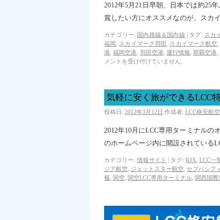
2012年5月21日早朝、日本では約
賞したい方にオススメなのが、スカ
カテゴリー:
国内路線＆国内線
|
タグ:
スカ
福岡
,
スカイマーク羽田
,
スカイマーク航空
港
,
福岡空港
,
羽田空港
,
運行情報
,
那覇空港
,
メントを受け付けていません。
気軽に安く旅ができるLCC
投稿日:
2012年3月12日
作成者:
LCC格安航
2012年10月にLCC専用ターミナ
のホームページ内に開設されているL
カテゴリー:
情報サイト
|
タグ:
KIX
,
LCC一
ジア航空
,
ジェットスター航空
,
セブパシフ
報
,
関空
,
関空LCC専用ターミナル
,
関西国際