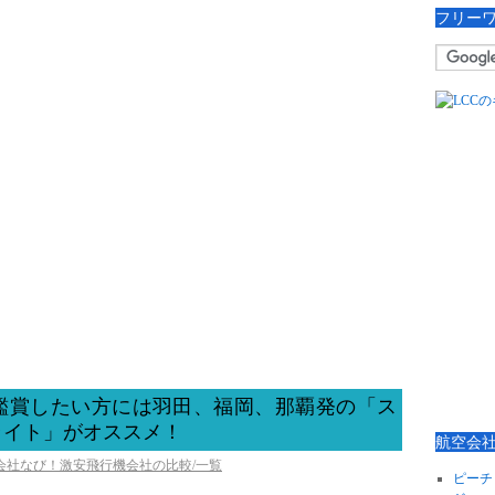
フリー
鑑賞したい方には羽田、福岡、那覇発の「ス
ライト」がオススメ！
航空会
空会社なび！激安飛行機会社の比較/一覧
ピーチ