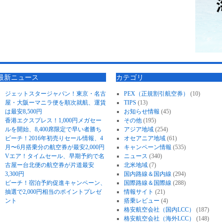
最新ニュース
カテゴリ
ジェットスタージャパン！東京・名古
PEX（正規割引航空券）
(10)
屋・大阪ーマニラ便を順次就航、運賃
TIPS
(13)
は最安8,500円
お知らせ情報
(45)
香港エクスプレス！1,000円メガセー
その他
(195)
ルを開始、8,400席限定で早い者勝ち
アジア地域
(254)
ピーチ！2016年初売りセール情報、4
オセアニア地域
(61)
月〜6月搭乗分の航空券が最安2,000円
キャンペーン情報
(535)
Vエア！タイムセール、早期予約で名
ニュース
(340)
古屋ー台北便の航空券が片道最安
北米地域
(7)
3,300円
国内路線＆国内線
(294)
ピーチ！宿泊予約促進キャンペーン、
国際路線＆国際線
(288)
抽選で2,000円相当のポイントプレゼ
情報サイト
(21)
ント
搭乗レビュー
(4)
格安航空会社（国内LCC）
(187)
格安航空会社（海外LCC）
(148)