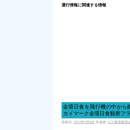
運行情報に関連する情報
金環日食を飛行機の中から
カイマーク金環日食観察フ
投稿日:
2012年5月9日
作成者:
LCC格安航