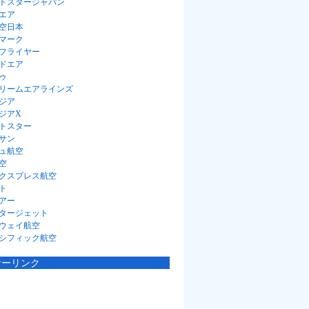
トスタージャパン
エア
空日本
マーク
フライヤー
ドエア
ゥ
リームエアラインズ
ジア
ジアX
トスター
サン
ュ航空
空
クスプレス航空
ト
アー
タージェット
ウェイ航空
シフィック航空
サーリンク