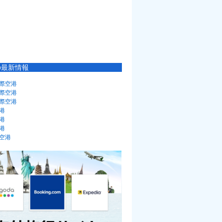
の最新情報
際空港
際空港
際空港
港
港
港
空港