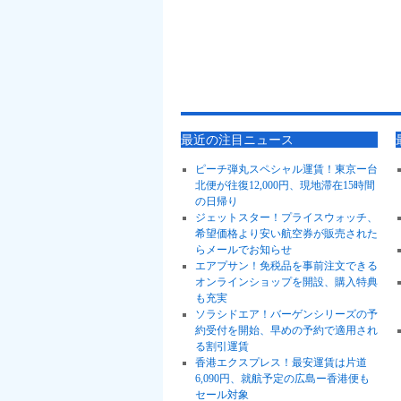
最近の注目ニュース
ピーチ弾丸スペシャル運賃！東京ー台
北便が往復12,000円、現地滞在15時間
の日帰り
ジェットスター！プライスウォッチ、
希望価格より安い航空券が販売された
らメールでお知らせ
エアプサン！免税品を事前注文できる
オンラインショップを開設、購入特典
も充実
ソラシドエア！バーゲンシリーズの予
約受付を開始、早めの予約で適用され
る割引運賃
香港エクスプレス！最安運賃は片道
6,090円、就航予定の広島ー香港便も
セール対象