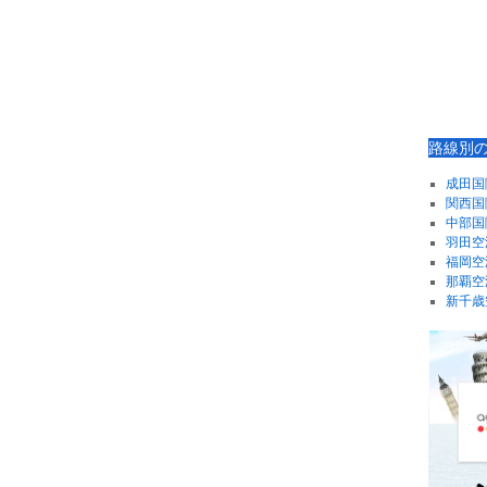
路線別
成田国
関西国
中部国
羽田空
福岡空
那覇空
新千歳