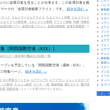
ジェッ
25年ぶりに金環日食を見ることが出来ます。この金環日食を鑑
バニラ
イマークの「金環日食観察フライト」です。
続きを読む
→
春秋航
スカイ
イマーク
,
スカイマークエアライズ
,
スカイマーク沖縄
,
スカイマーク
スター
,
スカイマーク航空券
,
スカイマーク那覇
,
フライト情報
,
沖縄
,
沖縄空
ソラシ
金環日食ツアー
,
金環日食フライト
,
金環日食観察
,
金環日食鑑賞
|
コ
エアド
フジド
エアア
エアア
ジェッ
特集［関西国際空港（KIX）］
エアプ
チェジ
空会社なび！激安飛行機会社の比較/一覧
春秋航
香港エ
ルのオープンを予定している「関西国際空港（通称：KIX）」
スクー
CC特集ページ。
続きを読む
→
ジンエ
イース
覧
,
LCC専用ターミナル
,
エアアジアX
,
エアプサン
,
ジェットスターア
ティー
ィック航空
,
チェジュ航空
,
ピーチ
,
一覧
,
路線情報
,
運行ダイヤ
,
運行情
セブパ
空港
,
関西空港
|
コメントを受け付けていません。
スポン